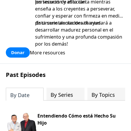
persecución y aflicción.
los tesoros de esta carta mientras
enseña a los creyentes a perseverar,
confiar y esperar con firmeza en medio
de circunstancias desafiantes.
¡Esta serie alentadora te ayudará a
desarrollar madurez personal en el
sufrimiento y una profunda compasión
por los demás!
More resources
Donar
Past Episodes
By Series
By Topics
By Date
Entendiendo Cómo está Hecho Su
Hijo