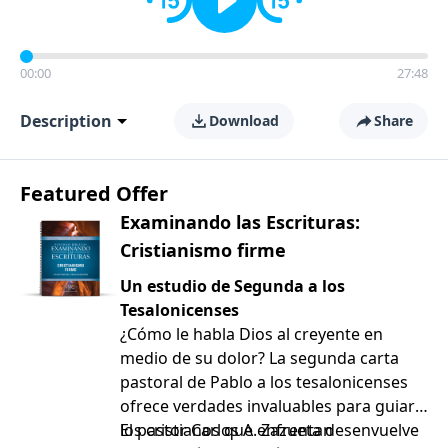
00:00
27:48
Description
Download
Share
Featured Offer
Examinando las Escrituras:
Cristianismo firme
Un estudio de Segunda a los
Tesalonicenses
¿Cómo le habla Dios al creyente en
medio de su dolor? La segunda carta
pastoral de Pablo a los tesalonicenses
ofrece verdades invaluables para guiar a
los cristianos que enfrentan
El pastor Carlos A. Zazueta desenvuelve