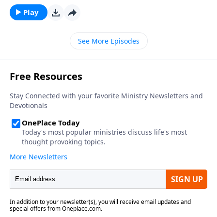
joven de corazón. Este estudio es de un «joven» de 85
Play
años, involucrado en los desafíos de la vida, alerta,
motivado, positivo y enfrentando cada día con un
See More Episodes
entusiasmo fresco, una fuerte determinación y una fe
contagiosa. ¡Qué no daríamos por tener un abuelo
como Caleb! Su espíritu de lucha, combinado con su
amor por Dios y un deseo de estar vivo, lo convierten
en un gran modelo a seguir. Al hacer un breve análisis
de su vida, espero que como él, nosotros también
¡decidamos permanecer jóvenes.