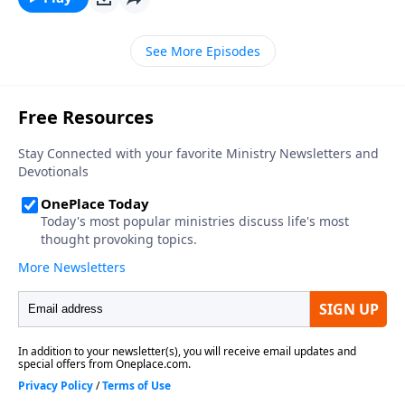
no negó su infidelidad, sino que, de acuerdo a los
líderes de la iglesia, ella rehusó arrepentirse. De
See More Episodes
modo que fue expulsada de la congregación. Pero
indignada por la invasión de su privacidad, demandó
a la congregación por daños y perjuicios ¡. . . y ganó!
No era que la iglesia estaba errada. Es que ella
resistió la forma en que ellos habían tratado con lo
que ella había hecho. Esta historia trae a la mente
una de esas preguntas delicadas: ¿Qué hace que una
persona se arrepienta?