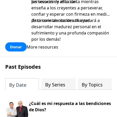
persecución y aflicción.
los tesoros de esta carta mientras
enseña a los creyentes a perseverar,
confiar y esperar con firmeza en medio
de circunstancias desafiantes.
¡Esta serie alentadora te ayudará a
desarrollar madurez personal en el
sufrimiento y una profunda compasión
por los demás!
More resources
Donar
Past Episodes
By Series
By Topics
By Date
¿Cuál es mi respuesta a las bendiciones
de Dios?