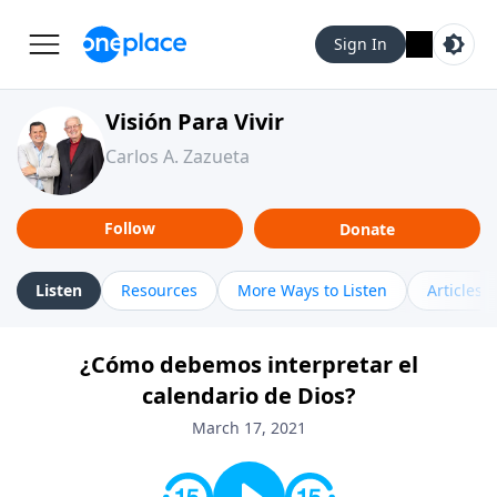
Sign In
Visión Para Vivir
Carlos A. Zazueta
Follow
Donate
Listen
Resources
More Ways to Listen
Articles
¿Cómo debemos interpretar el
calendario de Dios?
March 17, 2021