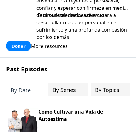
enseña a los creyentes a perseverar,
confiar y esperar con firmeza en medio
de circunstancias desafiantes.
¡Esta serie alentadora te ayudará a
desarrollar madurez personal en el
sufrimiento y una profunda compasión
por los demás!
More resources
Donar
Past Episodes
By Series
By Topics
By Date
Cómo Cultivar una Vida de
Autoestima