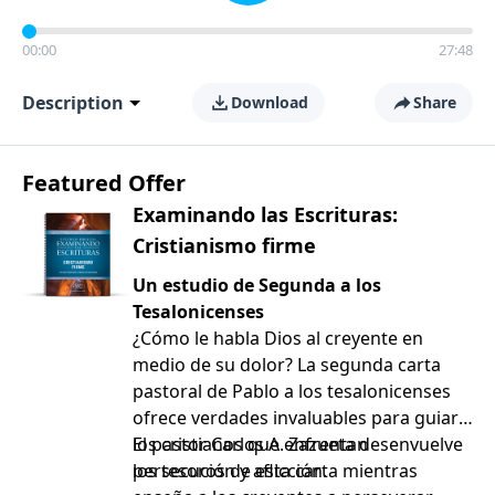
00:00
27:48
Description
Download
Share
Featured Offer
Examinando las Escrituras:
Cristianismo firme
Un estudio de Segunda a los
Tesalonicenses
¿Cómo le habla Dios al creyente en
medio de su dolor? La segunda carta
pastoral de Pablo a los tesalonicenses
ofrece verdades invaluables para guiar a
los cristianos que enfrentan
El pastor Carlos A. Zazueta desenvuelve
persecución y aflicción.
los tesoros de esta carta mientras