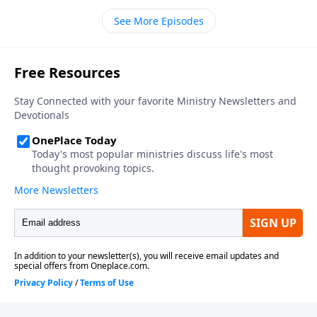
nuestro trabajo en el ministerio se convierta en un
magnificencia. En contraste, la grandeza humana es
movimiento de Dios o se calcifique en un
See More Episodes
tan frágil como la hierba del campo que se marchita
monumento a sí mismo depende de un solo factor
«bajo el aliento del Señor» (Isaías 40:7). Aun así, cuán
crucial: quién se lleva la gloria.
tentador es llevarse el crédito por las poderosas
obras que Dios hace en y alrededor nuestro. Y tal vez
nadie sienta esta tentación tan fuerte que aquellos
que servimos a Dios en el ministerio público, aquellos
que hemos sido llamados a honrar sagradamente Su
gloria y reflejarla en todo lo que hacemos. Sea que
nuestro trabajo en el ministerio se convierta en un
movimiento de Dios o se calcifique en un
monumento a sí mismo depende de un solo factor
crucial: quién se lleva la gloria.