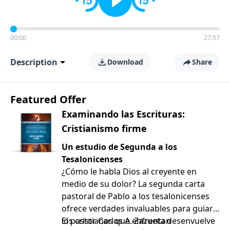
00:00
27:57
Description
Download
Share
Featured Offer
Examinando las Escrituras:
Cristianismo firme
Un estudio de Segunda a los
Tesalonicenses
¿Cómo le habla Dios al creyente en
medio de su dolor? La segunda carta
pastoral de Pablo a los tesalonicenses
ofrece verdades invaluables para guiar a
los cristianos que enfrentan
El pastor Carlos A. Zazueta desenvuelve