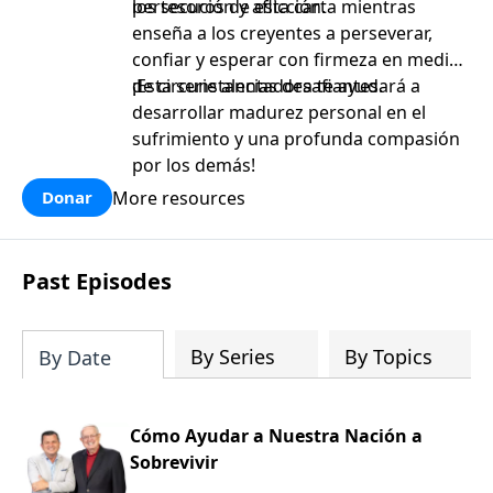
persecución y aflicción.
los tesoros de esta carta mientras
enseña a los creyentes a perseverar,
confiar y esperar con firmeza en medio
de circunstancias desafiantes.
¡Esta serie alentadora te ayudará a
desarrollar madurez personal en el
sufrimiento y una profunda compasión
por los demás!
More resources
Donar
Past Episodes
By Series
By Topics
By Date
Cómo Ayudar a Nuestra Nación a
Sobrevivir