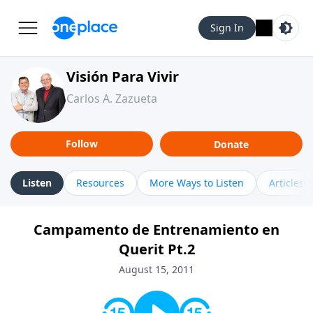
Sign In
Visión Para Vivir
Carlos A. Zazueta
Follow
Donate
Listen
Resources
More Ways to Listen
Articles
Campamento de Entrenamiento en
Querit Pt.2
August 15, 2011