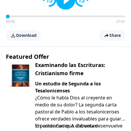
00:00
27:47
Download
Share
Featured Offer
Examinando las Escrituras:
Cristianismo firme
Un estudio de Segunda a los
Tesalonicenses
¿Cómo le habla Dios al creyente en
medio de su dolor? La segunda carta
pastoral de Pablo a los tesalonicenses
ofrece verdades invaluables para guiar a
los cristianos que enfrentan
El pastor Carlos A. Zazueta desenvuelve