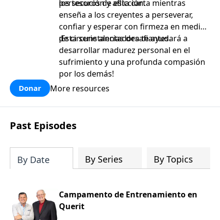
persecución y aflicción.
los tesoros de esta carta mientras
enseña a los creyentes a perseverar,
confiar y esperar con firmeza en medio
de circunstancias desafiantes.
¡Esta serie alentadora te ayudará a
desarrollar madurez personal en el
sufrimiento y una profunda compasión
por los demás!
More resources
Donar
Past Episodes
By Series
By Topics
By Date
Campamento de Entrenamiento en
Querit