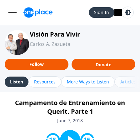
Sign In
Visión Para Vivir
Carlos A. Zazueta
Follow
Donate
Listen
Resources
More Ways to Listen
Articles
Campamento de Entrenamiento en
Querit. Parte 1
June 7, 2018