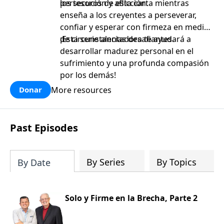
persecución y aflicción.
los tesoros de esta carta mientras
enseña a los creyentes a perseverar,
confiar y esperar con firmeza en medio
de circunstancias desafiantes.
¡Esta serie alentadora te ayudará a
desarrollar madurez personal en el
sufrimiento y una profunda compasión
por los demás!
More resources
Donar
Past Episodes
By Series
By Topics
By Date
Solo y Firme en la Brecha, Parte 2