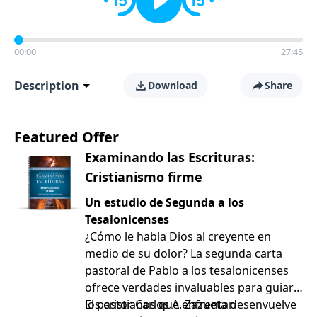
00:00
27:45
Description
Download
Share
Featured Offer
Examinando las Escrituras:
Cristianismo firme
Un estudio de Segunda a los
Tesalonicenses
¿Cómo le habla Dios al creyente en
medio de su dolor? La segunda carta
pastoral de Pablo a los tesalonicenses
ofrece verdades invaluables para guiar a
los cristianos que enfrentan
El pastor Carlos A. Zazueta desenvuelve