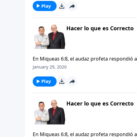
que es correcto, sin importar las consecuenci
Play
nosotros en las vidas de los apóstoles del pri
Hacer lo que es Correcto
En Miqueas 6:8, el audaz profeta respondió 
espera Dios de nosotros? La respuesta de Miq
January 29, 2020
misericordia y andar humildemente con nuestr
que es correcto, sin importar las consecuenci
Play
nosotros en las vidas de los apóstoles del pri
Hacer lo que es Correcto
En Miqueas 6:8, el audaz profeta respondió 