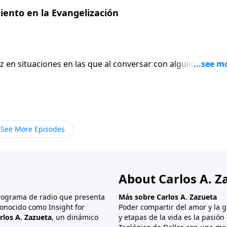
iento en la Evangelización
en situaciones en las que al conversar con alguien que no
cuanta frecuencia terminamos nuestra conversación
hecho no solo para ganar su atención sino mantenerla?
 persona de una manera más comprensible? ¿Cómo podría
n fuera de contacto con la realidad? Hechos capítulo 8 ti
hensivo.
See More Episodes
About Carlos A. Z
programa de radio que presenta
Más sobre Carlos A. Zazueta
onocido como Insight for
Poder compartir del amor y la g
rlos A. Zazueta
, un dinámico
y etapas de la vida es la pasió