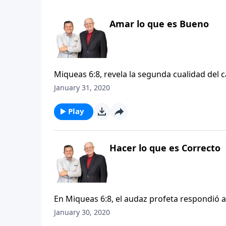
Amar lo que es Bueno
Miqueas 6:8, revela la segunda cualidad del c
cualidad que generalmente se expresa en act
January 31, 2020
tanto la atención o quedan grabadas en la 
embargo, tal parece que todo lo que nos rod
Play
ejemplos bíblicos sobre estos actos maravil
puede ser el más notorio.
Hacer lo que es Correcto
En Miqueas 6:8, el audaz profeta respondió 
espera Dios de nosotros? La respuesta de Miq
January 30, 2020
misericordia y andar humildemente con nuestr