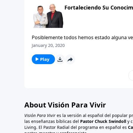
Fortaleciendo Su Conocim
Posiblemente todos hemos estado alguna vez 
creyente surge el tema de la religión. Con 
January 20, 2020
preguntándonos: ¿Qué podría haber dicho o 
¿Cómo pude haber mostrado a Cristo a esa
Play
haber impedido que sonara tan santurrón o ta
algunas respuestas para el evangelista apre
About Visión Para Vivir
Visión Para Vivir
es la versión al español del popular 
las enseñanzas bíblicas del
Pastor Chuck Swindoll
y c
Living. El Pastor Radial del programa en español es
Ca