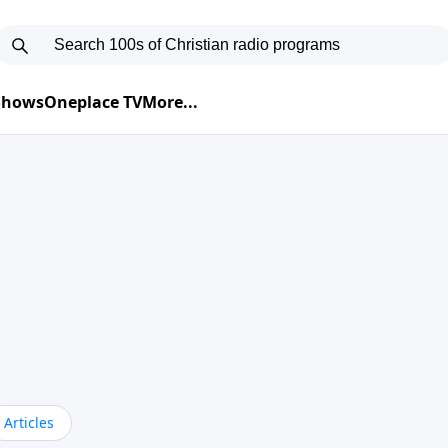
 Shows
Oneplace TV
More...
Articles