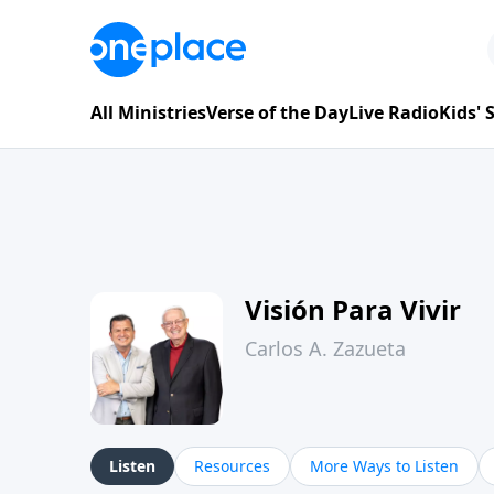
All Ministries
Verse of the Day
Live Radio
Kids'
Visión Para Vivir
Carlos A. Zazueta
Listen
Resources
More Ways to Listen