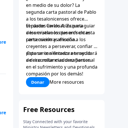
en medio de su dolor? La
segunda carta pastoral de Pablo
a los tesalonicenses ofrece
verdades invaluables para guiar
El pastor Carlos A. Zazueta
a los cristianos que enfrentan
desenvuelve los tesoros de esta
persecución y aflicción.
carta mientras enseña a los
creyentes a perseverar, confiar y
esperar con firmeza en medio
¡Esta serie alentadora te ayudará
de circunstancias desafiantes.
a desarrollar madurez personal
en el sufrimiento y una profunda
compasión por los demás!
More resources
Donar