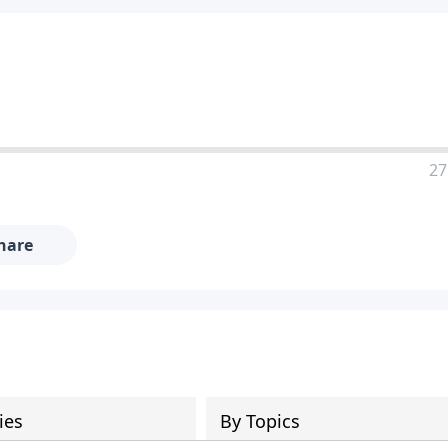
27
hare
ies
By Topics