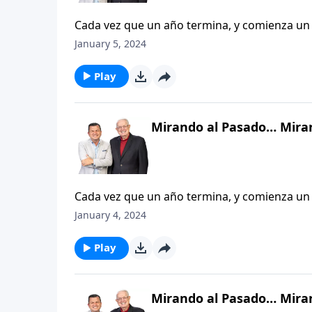
Cada vez que un año termina, y comienza un
Porque durante el año que acaba de transcu
January 5, 2024
orgullosos. También pasaron situaciones qu
completo. También nos permite pensar que h
Play
sostienen y nos siguen dando ánimo y fuerza
resplandeciente a lo que viene por enfrente. 
Mirando al Pasado… Mira
Cada vez que un año termina, y comienza un
Porque durante el año que acaba de transcu
January 4, 2024
orgullosos. También pasaron situaciones qu
completo. También nos permite pensar que h
Play
sostienen y nos siguen dando ánimo y fuerza
resplandeciente a lo que viene por enfrente. 
Mirando al Pasado… Mira