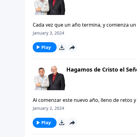
Cada vez que un año termina, y comienza un
Porque durante el año que acaba de transcu
January 3, 2024
orgullosos. También pasaron situaciones qu
completo. También nos permite pensar que h
Play
sostienen y nos siguen dando ánimo y fuerza
resplandeciente a lo que viene por enfrente. 
Hagamos de Cristo el Señ
Al comenzar este nuevo año, lleno de retos y
planes, estrategias y propósitos ¿No es así?
January 2, 2024
forjar estrategias sin dejar a un lado el com
completamente en nuestra agenda.
Play