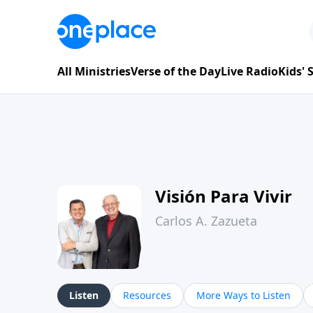
All Ministries
Verse of the Day
Live Radio
Kids'
Visión Para Vivir
Carlos A. Zazueta
Listen
Resources
More Ways to Listen