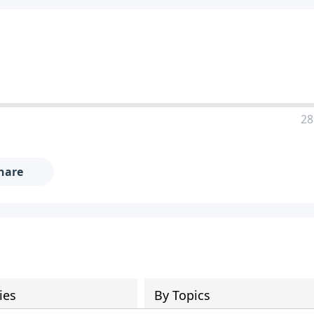
28
hare
ies
By Topics