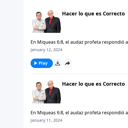
Hacer lo que es Correcto
En Miqueas 6:8, el audaz profeta respondió 
espera Dios de nosotros? La respuesta de Miq
January 12, 2024
misericordia y andar humildemente con nuestr
que es correcto, sin importar las consecuenci
Play
nosotros en las vidas de los apóstoles del pri
Hacer lo que es Correcto
En Miqueas 6:8, el audaz profeta respondió 
espera Dios de nosotros? La respuesta de Miq
January 11, 2024
misericordia y andar humildemente con nuestr