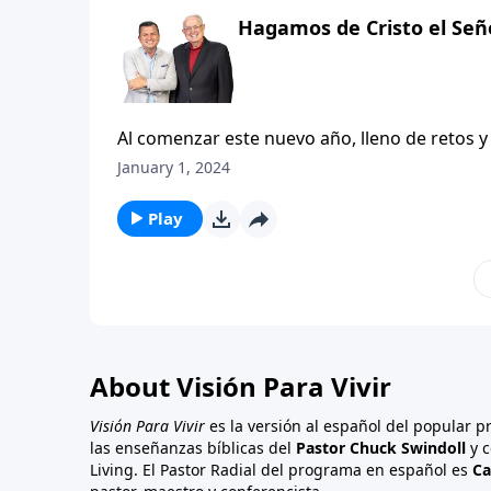
Hagamos de Cristo el Señ
Al comenzar este nuevo año, lleno de retos y
planes, estrategias y propósitos ¿No es así?
January 1, 2024
forjar estrategias sin dejar a un lado el com
completamente en nuestra agenda.
Play
About Visión Para Vivir
Visión Para Vivir
es la versión al español del popular 
las enseñanzas bíblicas del
Pastor Chuck Swindoll
y c
Living. El Pastor Radial del programa en español es
Ca