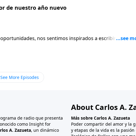
or de nuestro año nuevo
 oportunidades, nos sentimos inspirados a escribir nuestro
 Este mensaje habla precisamente acerca de hacer planes y
ponente más importante, el cual es involucrar a Dios
See More Episodes
About Carlos A. Z
programa de radio que presenta
Más sobre Carlos A. Zazueta
onocido como Insight for
Poder compartir del amor y la g
rlos A. Zazueta
, un dinámico
y etapas de la vida es la pasió