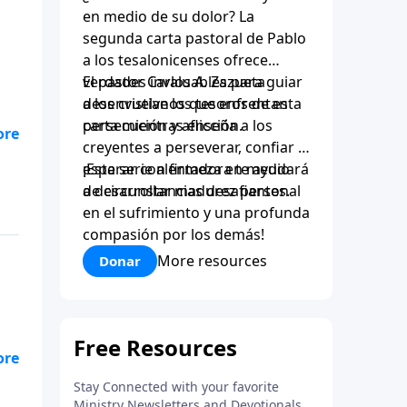
en medio de su dolor? La
segunda carta pastoral de Pablo
a los tesalonicenses ofrece
verdades invaluables para guiar
El pastor Carlos A. Zazueta
a los cristianos que enfrentan
desenvuelve los tesoros de esta
persecución y aflicción.
carta mientras enseña a los
creyentes a perseverar, confiar y
esperar con firmeza en medio
¡Esta serie alentadora te ayudará
de circunstancias desafiantes.
a desarrollar madurez personal
en el sufrimiento y una profunda
compasión por los demás!
More resources
Donar