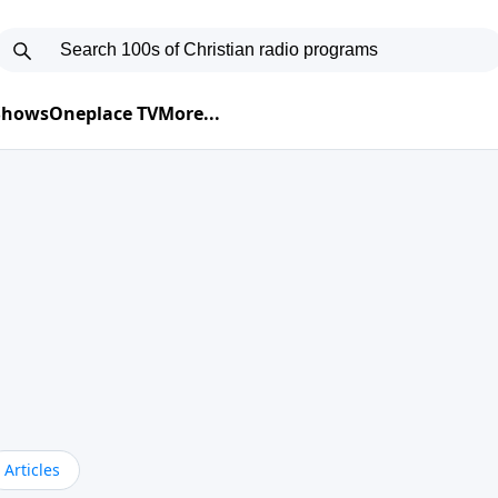
 Shows
Oneplace TV
More...
Articles