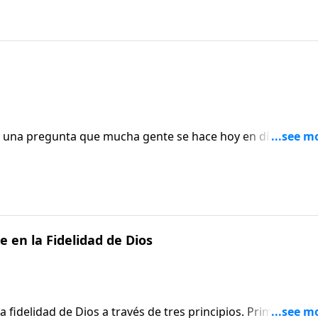
as. Este tipo de obediencia valerosa se personifica para
mer siglo.
a una pregunta que mucha gente se hace hoy en día: ¿Qué
ueas es comprensible: practicar la justicia, amar la
o Dios. La primera de estas tres expectativas es hacer lo
as. Este tipo de obediencia valerosa se personifica para
mer siglo.
 en la Fidelidad de Dios
 fidelidad de Dios a través de tres principios. Primero, el