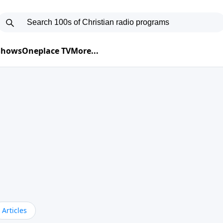
 Shows
Oneplace TV
More...
Articles