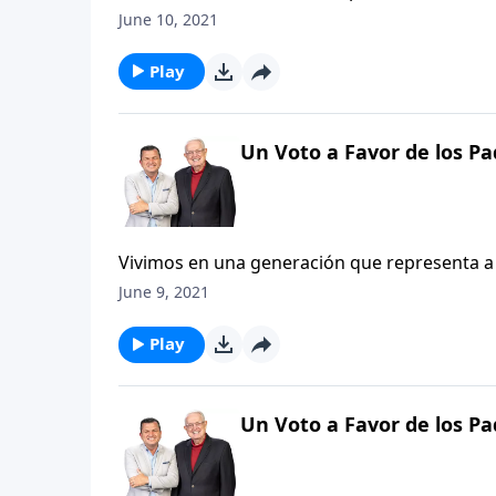
Las tentaciones que enfrentan los padres no
June 10, 2021
seguidores de Cristo, pero la realidad de qu
dependiendo de nosotros intensifica tanto l
Play
Un Voto a Favor de los Pa
Vivimos en una generación que representa a 
todos nuestros complejos y debilidades. Sin 
June 9, 2021
«promedio» que ellos puedan ser, los padres 
votamos en su favor.
Play
Un Voto a Favor de los Pa