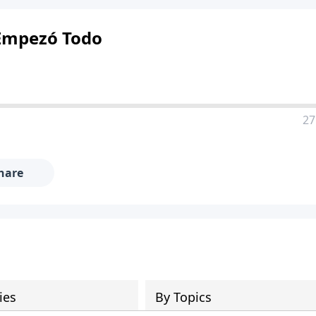
 Empezó Todo
27
hare
ies
By Topics