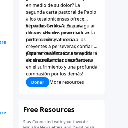
en medio de su dolor? La
segunda carta pastoral de Pablo
a los tesalonicenses ofrece
verdades invaluables para guiar
El pastor Carlos A. Zazueta
a los cristianos que enfrentan
desenvuelve los tesoros de esta
persecución y aflicción.
carta mientras enseña a los
és
creyentes a perseverar, confiar y
esperar con firmeza en medio
¡Esta serie alentadora te ayudará
de circunstancias desafiantes.
a desarrollar madurez personal
esa
en el sufrimiento y una profunda
lo
compasión por los demás!
More resources
Donar
és