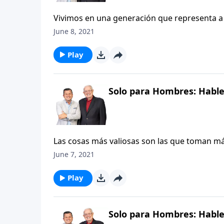
Vivimos en una generación que representa a 
todos nuestros complejos y debilidades. Sin 
June 8, 2021
«promedio» que ellos puedan ser, los padres 
votamos en su favor.
Play
Solo para Hombres: Habl
Las cosas más valiosas son las que toman má
objetos hechos a mano, como son las hermos
June 7, 2021
años, los trabajadores se sientan en pequeños
patrones de una alfombra que no sólo es he
Play
así: toma tiempo, pero si se sigue el diseño 
Solo para Hombres: Habl