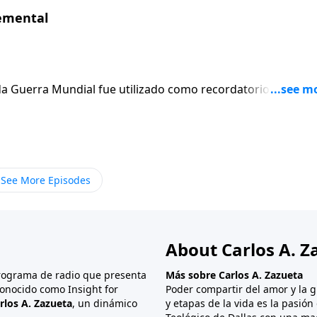
lemental
a Guerra Mundial fue utilizado como recordatorio para
n una pequeña modificación, podríamos adoptar este lema ho
 Un póster popular de los Estados Unidos publicado durant
am (quien es la representación del gobierno estadounidens
 te necesito!». ¿Qué es lo que es necesitado desesperadame
.
See More Episodes
About Carlos A. Z
programa de radio que presenta
Más sobre Carlos A. Zazueta
onocido como Insight for
Poder compartir del amor y la g
rlos A. Zazueta
, un dinámico
y etapas de la vida es la pasió