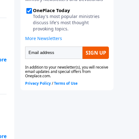
esa
lo
n.