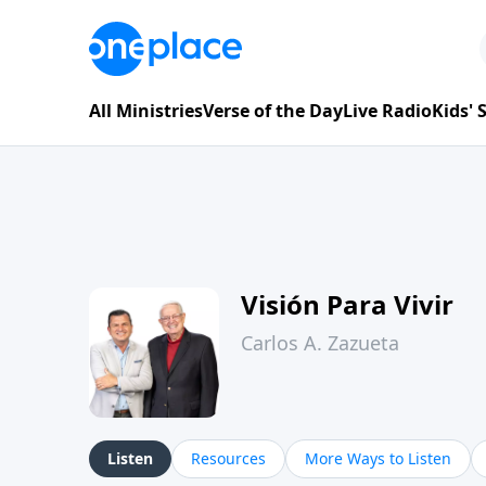
All Ministries
Verse of the Day
Live Radio
Kids'
Visión Para Vivir
Carlos A. Zazueta
Listen
Resources
More Ways to Listen