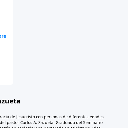
y:
e
e)
nte
azueta
racia de Jesucristo con personas de diferentes edades
n del pastor Carlos A. Zazueta. Graduado del Seminario