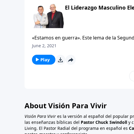
El Liderazgo Masculino E
«Estamos en guerra». Este lema de la Segund
racionar los bienes, debido a la guerra. Co
June 2, 2021
«Estamos en guerra — una guerra cultural».
la Primera Guerra Mundial mostraba al Tío S
Play
apuntando el dedo hacia uno, diciendo, «¡Yo
en esta guerra cultural? Liderazgo masculino
About Visión Para Vivir
Visión Para Vivir
es la versión al español del popular 
las enseñanzas bíblicas del
Pastor Chuck Swindoll
y c
Living. El Pastor Radial del programa en español es
Ca