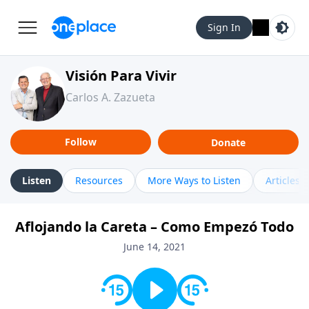
Sign In
Visión Para Vivir
Carlos A. Zazueta
Follow
Donate
Listen
Resources
More Ways to Listen
Articles
Aflojando la Careta – Como Empezó Todo
June 14, 2021