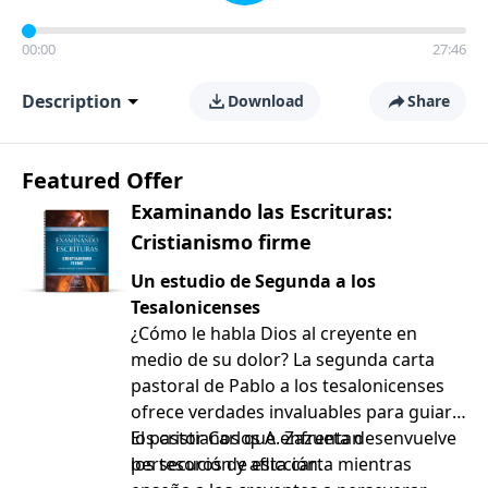
00:00
27:46
Description
Download
Share
Featured Offer
Examinando las Escrituras:
Cristianismo firme
Un estudio de Segunda a los
Tesalonicenses
¿Cómo le habla Dios al creyente en
medio de su dolor? La segunda carta
pastoral de Pablo a los tesalonicenses
ofrece verdades invaluables para guiar a
los cristianos que enfrentan
El pastor Carlos A. Zazueta desenvuelve
persecución y aflicción.
los tesoros de esta carta mientras