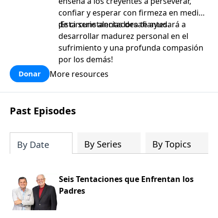
enseña a los creyentes a perseverar,
confiar y esperar con firmeza en medio
de circunstancias desafiantes.
¡Esta serie alentadora te ayudará a
desarrollar madurez personal en el
sufrimiento y una profunda compasión
por los demás!
More resources
Donar
Past Episodes
By Series
By Topics
By Date
Seis Tentaciones que Enfrentan los
Padres