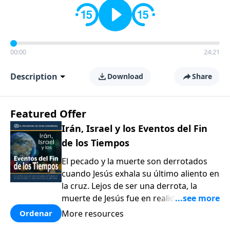
00:00
24:21
Description
Download
Share
Featured Offer
Irán, Israel y los Eventos del Fin
de los Tiempos
El pecado y la muerte son derrotados
cuando Jesús exhala su último aliento en
la cruz. Lejos de ser una derrota, la
muerte de Jesús fue en realidad el
cumplimiento del plan de Dios para
More resources
Ordenar
nuestra redención. En esta serie el Dr.