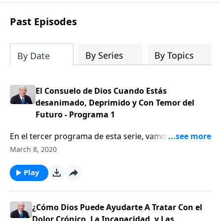
Lutzer examina las últimas horas de la
vida de Jesús y Sus últimas palabras a
Past Episodes
Sus discípulos y al mundo que lo
observaba.
By Series
By Topics
By Date
El Consuelo de Dios Cuando Estás
desanimado, Deprimido y Con Temor del
Futuro - Programa 1
En el tercer programa de esta serie, vamos a ver lo
que la Biblia enseña acerca de la pregunta: "¿Por qué
March 8, 2020
sufrimos?" Descubriremos que hay una variedad de
razones, incluyendo la difícil enseñanza de que Dios
Play
algunas veces sus planes para nosotros es el sufrir.
Nuestros invitados, Joni Eareckson Tada y el Dr.
Michael Easley tratan con el problema del sufrimiento
¿Cómo Dios Puede Ayudarte A Tratar Con el
desde una perspectiva bíblica, así como, también
Dolor Crónico, La Incapacidad, y Las