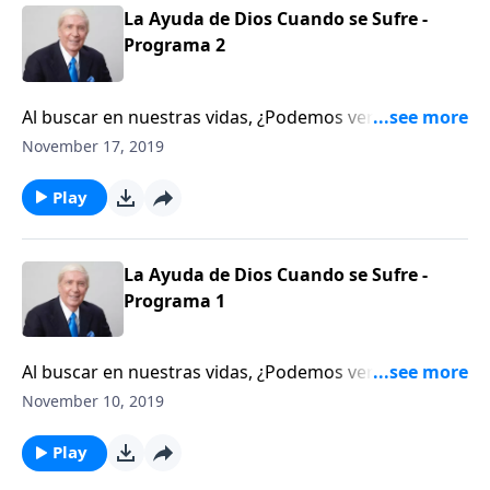
programa, vamos a descubrir algunos de los detalles
La Ayuda de Dios Cuando se Sufre -
del testimonio de Joni y ver cómo Dios ha obrado en
Programa 2
su vida a pesar de su dolor.
Al buscar en nuestras vidas, ¿Podemos ver las veces
que Dios ha sido fiel en nuestro pasado? ¿Podemos
November 17, 2019
confiar que Él será fiel cuando enfrentemos malas
noticias sobre nuestra salud?
Play
La Ayuda de Dios Cuando se Sufre -
Programa 1
Al buscar en nuestras vidas, ¿Podemos ver las veces
que Dios ha sido fiel en nuestro pasado? ¿Podemos
November 10, 2019
confiar que Él será fiel cuando enfrentemos malas
noticias sobre nuestra salud?
Play