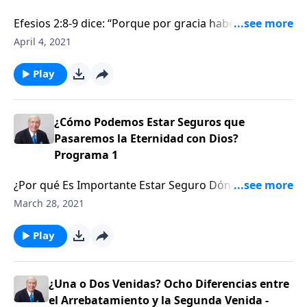
Efesios 2:8-9 dice: “Porque por gracia habéis sido
salvados por medio de la fe, y esto no de vosotros,
April 4, 2021
sino que es don de Dios; no por obras, para que
nadie se gloríe.” ¿Por qué la Gracia es Tan
Play
Maravillosa?
¿Cómo Podemos Estar Seguros que
Pasaremos la Eternidad con Dios?
Programa 1
¿Por qué Es Importante Estar Seguro Dónde Pasarás
la Eternidad? ¿Podrá la fe que las personas tienen en
March 28, 2021
Dios conseguir que entren en el Cielo? Mateo 7 dice,
'Lo siento, jamás os conocí,' este es Su mensaje. ¿Qué
Play
dos maneras habló Jesús acerca de poner la fe en el
lugar equivocado?
¿Una o Dos Venidas? Ocho Diferencias entre
el Arrebatamiento y la Segunda Venida -