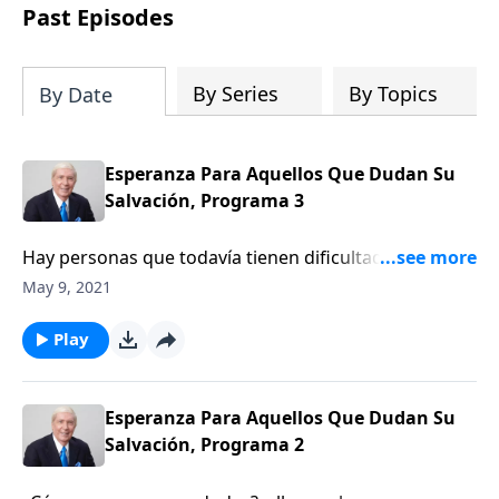
vida de Jesús y Sus últimas palabras a
Past Episodes
Sus discípulos y al mundo que lo
observaba.
By Series
By Topics
By Date
Esperanza Para Aquellos Que Dudan Su
Salvación, Programa 3
Hay personas que todavía tienen dificultad en
aceptar con confianza su salvación. ¿Qué esas
May 9, 2021
personas tienen que hacer?
Play
Esperanza Para Aquellos Que Dudan Su
Salvación, Programa 2