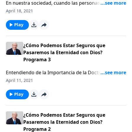
En nuestra sociedad, cuando las personas dicen,
"Sabes, él ha nació de nuevo", ¿Qué enseña la Biblia
April 18, 2021
acerca de ser un cristiano "nacido de nuevo"?
Play
¿Cómo Podemos Estar Seguros que
Pasaremos la Eternidad con Dios?
Programa 3
Entendiendo de la Importancia de la Doctrina de la
Salvación. Si la justicia de Cristo, se aplica a mí
April 11, 2021
legalmente el momento en que pongo mi fe en Él,
¿significa eso que puedo aceptar a Cristo y vivir como
Play
el diablo?
¿Cómo Podemos Estar Seguros que
Pasaremos la Eternidad con Dios?
Programa 2