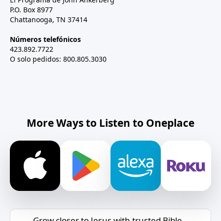
P.O. Box 8977
Chattanooga, TN 37414
Números telefónicos
423.892.7722
O solo pedidos: 800.805.3030
More Ways to Listen to Oneplace
Grow closer to Jesus with trusted Bible