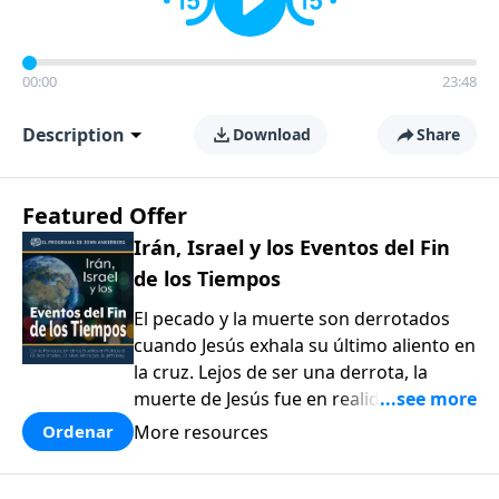
00:00
23:48
Description
Download
Share
Featured Offer
Irán, Israel y los Eventos del Fin
de los Tiempos
El pecado y la muerte son derrotados
cuando Jesús exhala su último aliento en
la cruz. Lejos de ser una derrota, la
muerte de Jesús fue en realidad el
cumplimiento del plan de Dios para
More resources
Ordenar
nuestra redención. En esta serie el Dr.
Lutzer examina las últimas horas de la