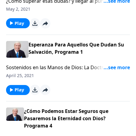
¿Cómo superar esas dudas? y llegar al punto de decir:
"Sí, sé que está bien, voy a ir cielo.”
May 2, 2021
Play
Esperanza Para Aquellos Que Dudan Su
Salvación, Programa 1
Sostenidos en las Manos de Dios: La Doctrina de la
Seguridad Eterna. ¿Necesitamos ser salvos una y otra
April 25, 2021
vez?
Play
¿Cómo Podemos Estar Seguros que
Pasaremos la Eternidad con Dios?
Programa 4