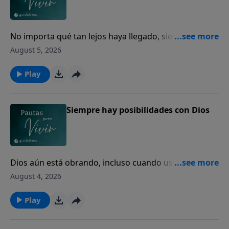
No importa qué tan lejos haya llegado, siempre
puede volver a casa con Dios.
August 5, 2026
Play
Siempre hay posibilidades con Dios
Dios aún está obrando, incluso cuando usted no
puede ver el final.
August 4, 2026
Play