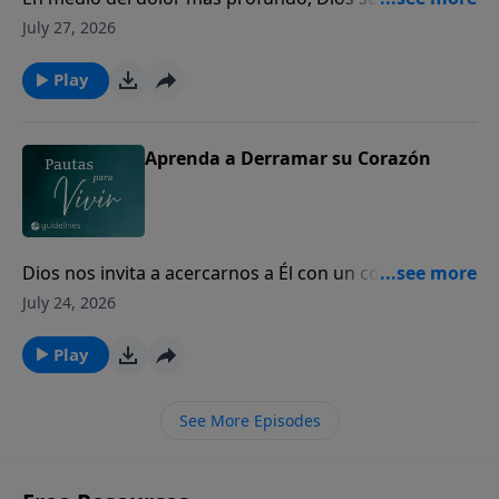
los corazones quebrantados para mostrarles Su
July 27, 2026
amor y presencia.
Play
Aprenda a Derramar su Corazón
Dios nos invita a acercarnos a Él con un corazón
sincero, incluso en nuestros momentos de mayor
July 24, 2026
dolor y quebranto.
Play
See More Episodes