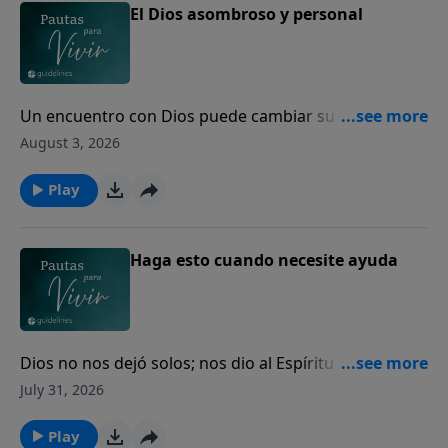
El Dios asombroso y personal
Un encuentro con Dios puede cambiar su vida para
siempre.
August 3, 2026
Play
Haga esto cuando necesite ayuda
Dios no nos dejó solos; nos dio al Espíritu Santo para
guiarnos, fortalecernos y acompañarnos cada día.
July 31, 2026
Play