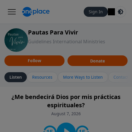
Sign In
Pautas Para Vivir
Guidelines International Ministries
Follow
Donate
Listen
Resources
More Ways to Listen
Contact
¿Me bendecirá Dios por mis prácticas
espirituales?
August 7, 2026