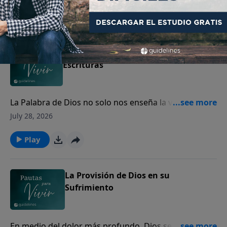
perdón.
Play
Cómo interpretar y aplicar las
Escrituras
La Palabra de Dios no solo nos enseña la verdad, sino
que transforma nuestro corazón y guía nuestra vida.
July 28, 2026
Play
La Provisión de Dios en su
Sufrimiento
En medio del dolor más profundo, Dios se acerca a