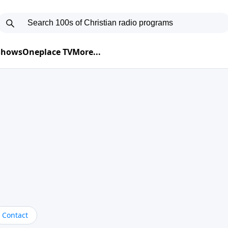
 Shows
Oneplace TV
More...
Contact