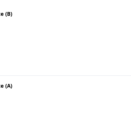
te (B)
te (A)