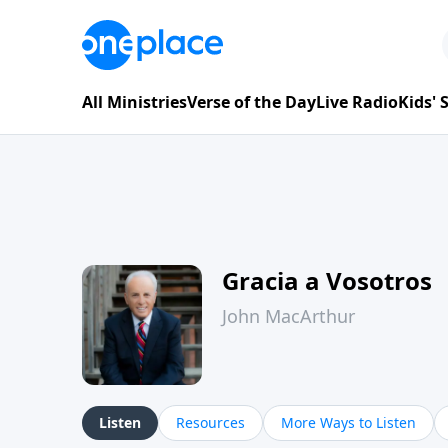
All Ministries
Verse of the Day
Live Radio
Kids'
Gracia a Vosotros
John MacArthur
Listen
Resources
More Ways to Listen