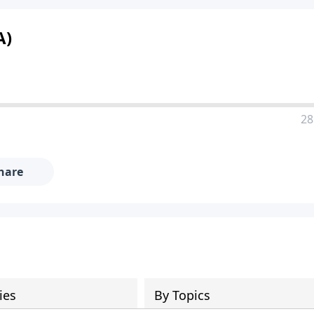
A)
28
hare
ies
By Topics