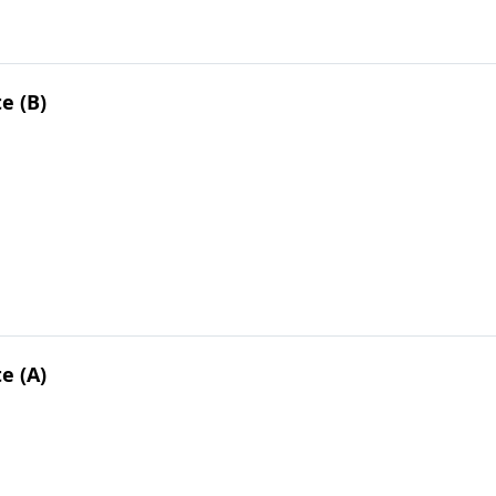
te (B)
te (A)