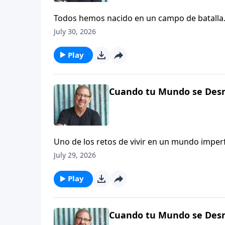
Todos hemos nacido en un campo de batalla. A
Seamos quienes seamos, formamos parte de e
July 30, 2026
solos en esta batalla. Dios está con nosotros,
nuestra lucha no es POR la victoria; nuestra l
Play
Cuando tu Mundo se Desm
Uno de los retos de vivir en un mundo imper
que tu vida no tiene arreglo, te equivocas. S
July 29, 2026
Si crees que es imposible que Dios saque alg
pueda parecer tu vida, no importa lo mal qu
Play
restaurarte.
Cuando tu Mundo se Desm