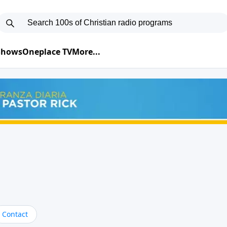
 Shows
Oneplace TV
More...
Contact