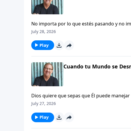
No importa por lo que estés pasando y no im
contigo. No tienes que tener miedo. Él nunca
July 28, 2026
explica que Dios puede escuchar tus gritos 
Play
Cuando tu Mundo se Des
Dios quiere que sepas que Él puede manejar tu
enseña que si no hablamos de nuestras emo
July 27, 2026
parte. Cuando sientes que tu mundo se está 
ser franco y honesto con Dios acerca de cómo
Play