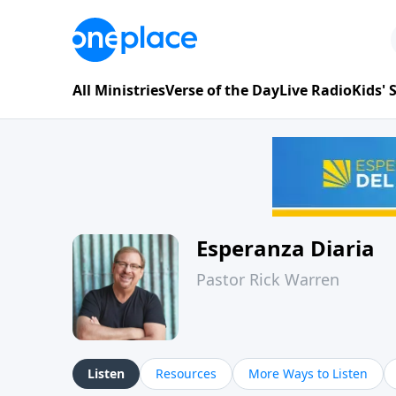
All Ministries
Verse of the Day
Live Radio
Kids'
Esperanza Diaria
Pastor Rick Warren
Listen
Resources
More Ways to Listen