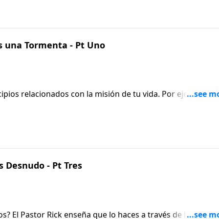
 una Tormenta - Pt Uno
cipios relacionados con la misión de tu vida. Por ejemplo, se
n paso de fe, ayudará a otros de alguna manera, y
s Desnudo - Pt Tres
 El Pastor Rick enseña que lo haces a través de la oración