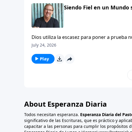
Siendo Fiel en un Mundo si
Dios utiliza la escasez para poner a prueba n
generoso cuando se tiene mucho. Pero las pe
July 24, 2026
mucho. Dios multiplicará lo poco que tengas c
enseña que cuando haces todo lo que Dios te 
Play
en abundancia.
About Esperanza Diaria
Todos necesitan esperanza.
Esperanza Diaria del Past
significativo de las Escrituras, que es práctico y aplica
capacitar a las personas para cumplir los propósitos d