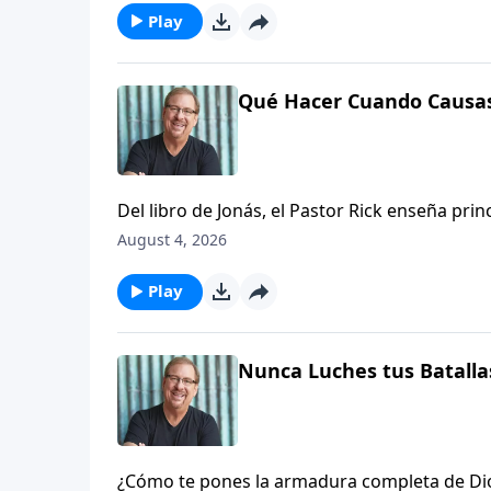
Play
Qué Hacer Cuando Causas
Del libro de Jonás, el Pastor Rick enseña prin
alineará con la Palabra de Dios, requerirá u
August 4, 2026
probablemente te asustará al principio.
Play
Nunca Luches tus Batalla
¿Cómo te pones la armadura completa de Dios?