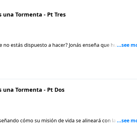
 una Tormenta - Pt Tres
e no estás dispuesto a hacer? Jonás enseña que huir de tu
 una Tormenta - Pt Dos
enseñando cómo su misión de vida se alineará con la Palabra
otros de alguna manera. También examina las consecuencias