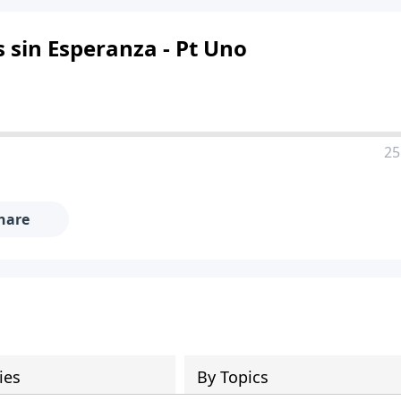
 sin Esperanza - Pt Uno
25
hare
ies
By Topics