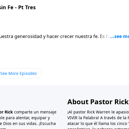
n Fe - Pt Tres
uestra generosidad y hacer crecer nuestra fe. Es fácil ser
rsonas fieles son generosas incluso cuando no tienen
uando se lo confíes. En esta transmisión, el Pastor Rick
dice que hagas, Él hace lo que tú no puedes, y te lo devolv
See More Episodes
About Pastor Ric
or Rick
comparte un mensaje
¡Al pastor Rick Warren le apas
ble para alentar, equipar y
VIVIR la Palabra! A través de l
e Dios en sus vidas. ¡Escucha
atacar lo que él llama los cinco 