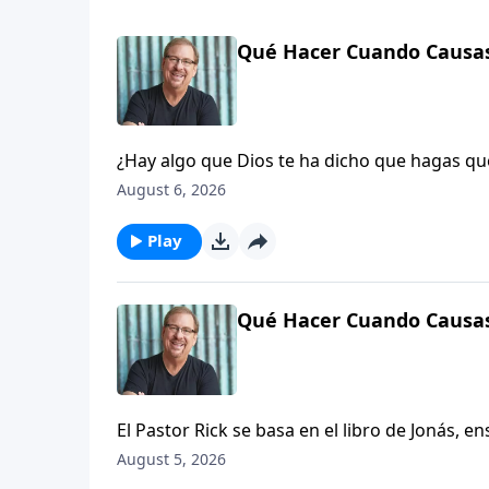
Qué Hacer Cuando Causas
¿Hay algo que Dios te ha dicho que hagas qu
misión creará una tormenta en tu vida.
August 6, 2026
Play
Qué Hacer Cuando Causas
El Pastor Rick se basa en el libro de Jonás, 
Dios, requerirá un paso de fe, y ayudará a 
August 5, 2026
huir del plan de Dios para tu vida.