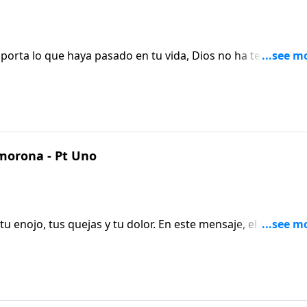
porta lo que haya pasado en tu vida, Dios no ha terminado
 va a dejarte o abandonarte. En este mensaje, el Pastor Ric
de ayuda, no importa qué tan profundo parezca el pozo.
morona - Pt Uno
 enojo, tus quejas y tu dolor. En este mensaje, el Pastor R
ciones con Dios, terminaremos desahogándolas en otra
cayendo a pedazos, el primer paso hacia la recuperación es
 te sientes.