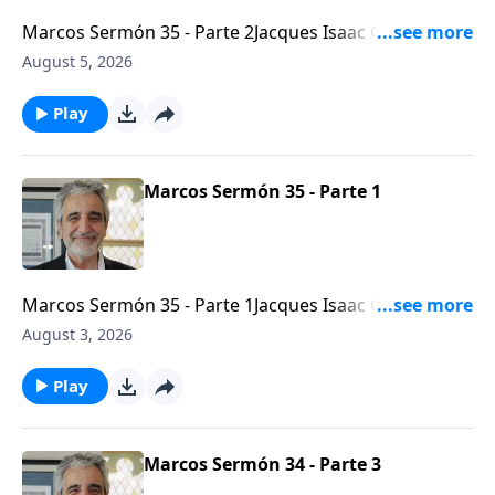
Marcos Sermón 35 - Parte 2Jacques Isaac Gabizon -
Líder mesiánico de la Congregación Beth
August 5, 2026
Arielhttps://bethariel.ca
Play
Marcos Sermón 35 - Parte 1
Marcos Sermón 35 - Parte 1Jacques Isaac Gabizon -
Líder mesiánico de la Congregación Beth
August 3, 2026
Arielhttps://bethariel.ca
Play
Marcos Sermón 34 - Parte 3