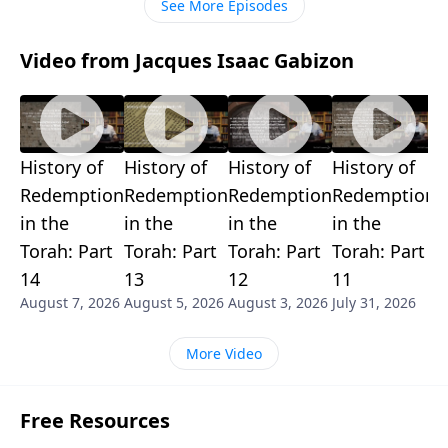
See More Episodes
Video from Jacques Isaac Gabizon
History of
History of
History of
History of
H
Redemption
Redemption
Redemption
Redemption
R
in the
in the
in the
in the
i
Torah: Part
Torah: Part
Torah: Part
Torah: Part
T
14
13
12
11
1
August 7, 2026
August 5, 2026
August 3, 2026
July 31, 2026
J
More Video