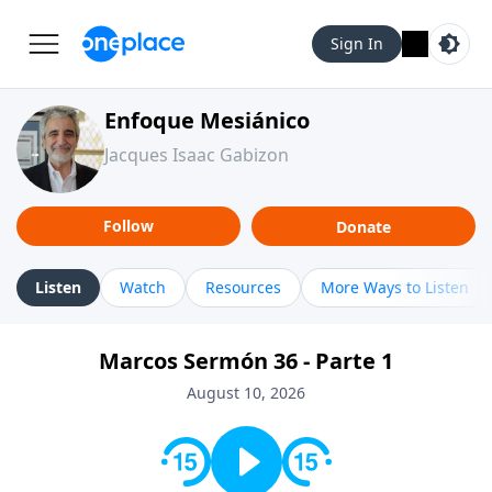
Sign In
Enfoque Mesiánico
Jacques Isaac Gabizon
Follow
Donate
Listen
Watch
Resources
More Ways to Listen
Marcos Sermón 36 - Parte 1
August 10, 2026