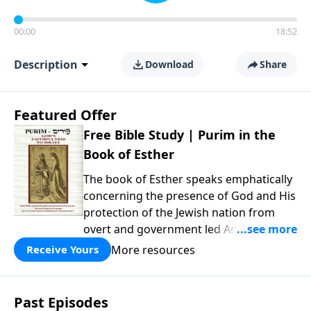
00:00
18:52
Description
Download
Share
Featured Offer
Free Bible Study | Purim in the
Book of Esther
The book of Esther speaks emphatically
concerning the presence of God and His
protection of the Jewish nation from
overt and government led Antisemitism.
We invite you to download this flip-book
More resources
Receive Yours
presentation of the story of Purim, and
don’t forget to click the music icon to
get that messianic flavor while reading!
Past Episodes