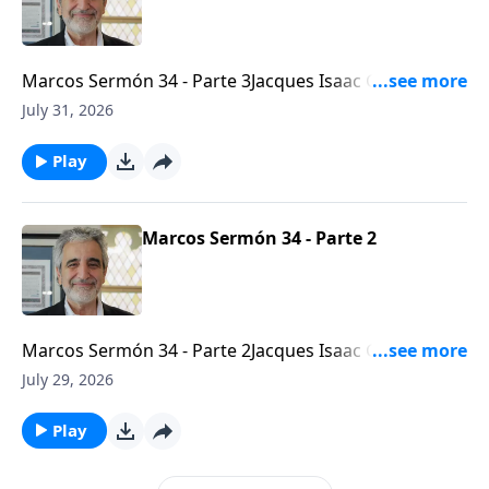
Marcos Sermón 34 - Parte 3Jacques Isaac Gabizon -
Líder mesiánico de la Congregación Beth
July 31, 2026
Arielhttps://bethariel.ca
Play
Marcos Sermón 34 - Parte 2
Marcos Sermón 34 - Parte 2Jacques Isaac Gabizon -
Líder mesiánico de la Congregación Beth
July 29, 2026
Arielhttps://bethariel.ca
Play