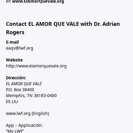
en
www.ElAmorQueVale.org
Contact EL AMOR QUE VALE with Dr. Adrian
Rogers
E-mail
eaqv@lwf.org
Website
http://www.elamorquevale.org
Dirección:
EL AMOR QUE VALE
P.O. Box 38400
Memphis, TN 38183-0400
EE.UU
www.lwf.org
(English)
App – Applicación:
“My LWF”