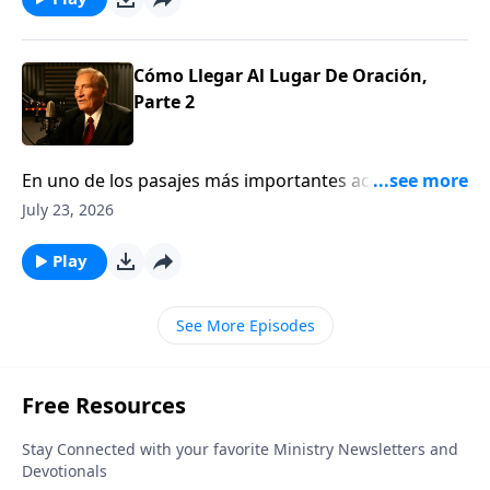
Cómo Llegar Al Lugar De Oración,
Parte 2
En uno de los pasajes más importantes acerca de la
ORACIÓN en las Escrituras, el pastor Adrián Rogers
July 23, 2026
demuestra que no es sólo lo que oramos, sino
también que el CARÁCTER de quien ORA es crucial
Play
para que nuestras ORACIONES sean CONTESTADAS.
Descúbralo: ¿Está calificado para orar?Jn. 15:16
See More Episodes