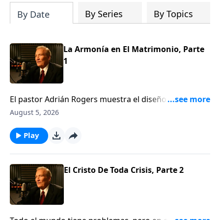
By Series
By Topics
By Date
La Armonía en El Matrimonio, Parte
1
El pastor Adrián Rogers muestra el diseño de Dios
para el matrimonio; las diferencias entre hombre y
August 5, 2026
mujer, y cómo tener armonía en el hogar. A pesar de
las innegables diferencias emocionales y sicológicas,
Play
el matrimonio puede ser un dúo, no un duelo. Dios
nos hizo diferentes para poder hacernos uno.Gn. 1:27
El Cristo De Toda Crisis, Parte 2