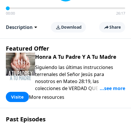
00:00
26:17
Description
Download
Share
Featured Offer
Honra A Tu Padre Y A Tu Madre
Siguiendo las últimas instrucciones
terrenales del Señor Jesús para
nosotros en Mateo 28:19, las
colecciones de VERDAD QUE VALE
COMPARTIR de EL AMOR QUE VALE
More resources
Visite
(Love Worth Finding) han sido diseñadas
para usarse tanto en su crecimiento
personal como, aún más importante, en
Past Episodes
su comisión de «Por tanto, vayan y
hagan discípulos en todas las naciones».