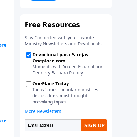
la vida. ¡Únase a uno de los
estudios de grupos pequeños de
mayor crecimiento, y lleve a casa
los principios de la Palabra de
Dios para compartirlos con su
familia, su iglesia y su
comunidad!
o
 a
n
an