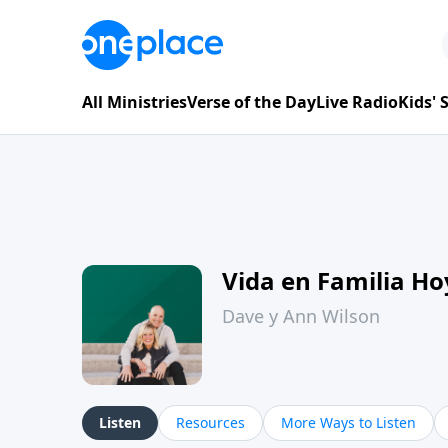
All Ministries
Verse of the Day
Live Radio
Kids'
Vida en Familia H
Dave y Ann Wilson
Listen
Resources
More Ways to Listen