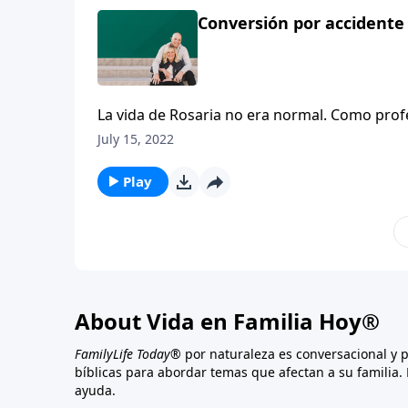
comprometida y lesbiana, cuando un pastor lo
Conversión por accidente
esa cena, y al empezar a asistir a su iglesia, 
alejada de la realidad.
La vida de Rosaria no era normal. Como profe
Rosaria era una feminista hecha y derecha, 
July 15, 2022
consideraba una amenaza contra sus libertad
una amistad con esta pareja, lo que hicieron 
Play
de Dios.
About Vida en Familia Hoy®
FamilyLife Today®
por naturaleza es conversacional y 
bíblicas para abordar temas que afectan a su familia. 
ayuda.