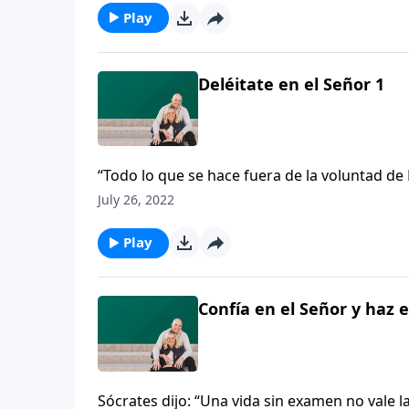
dijo una vez: “Nuestros hijos son un mensa
Play
hijos realmente son importantes. Escuchemos
Deléitate en el Señor 1
“Todo lo que se hace fuera de la voluntad de 
su exposición del Salmo 127, recordándonos 
July 26, 2022
Escuche cómo él explica la transición en el v
dijo una vez: “Nuestros hijos son un mensa
Play
hijos realmente son importantes. Escuchemos
Confía en el Señor y haz e
Sócrates dijo: “Una vida sin examen no vale 