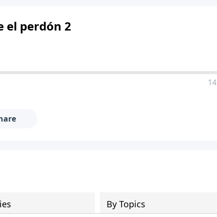
 el perdón 2
14
hare
ies
By Topics