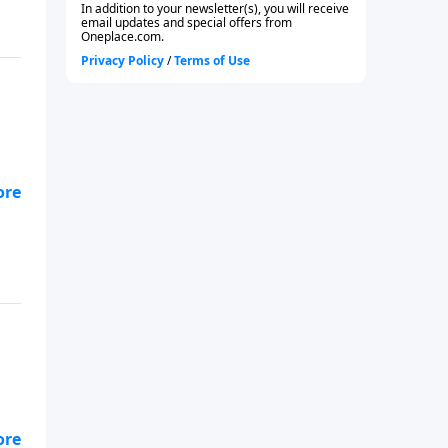
n
an
as