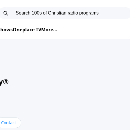
 Shows
Oneplace TV
More...
oy®
Contact