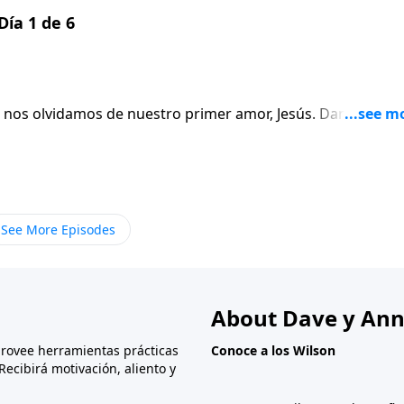
Día 1 de 6
ue nos olvidamos de nuestro primer amor, Jesús. Dannah Gre
 cuando era estudiante universitaria, estaba mucho más
 ella, que de lo que Dios pensara de ella.
See More Episodes
About Dave y Ann
provee herramientas prácticas
Conoce a los Wilson
Recibirá motivación, aliento y