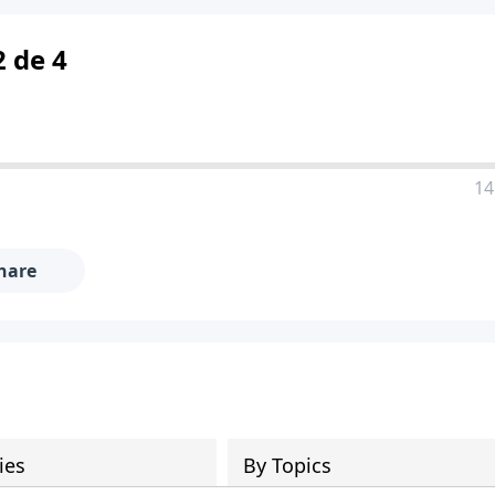
2 de 4
14
hare
ies
By Topics