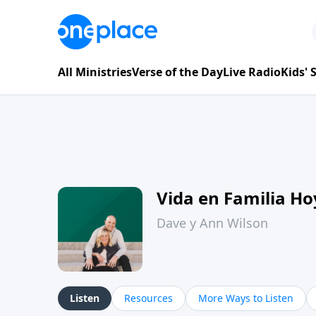
All Ministries
Verse of the Day
Live Radio
Kids'
Vida en Familia H
Dave y Ann Wilson
Listen
Resources
More Ways to Listen