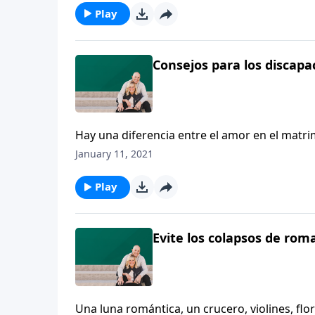
Play
Consejos para los discapa
Hay una diferencia entre el amor en el matri
habrá mucho romance a menos que descubra
January 11, 2021
Play
Evite los colapsos de roma
Una luna romántica, un crucero, violines, fl