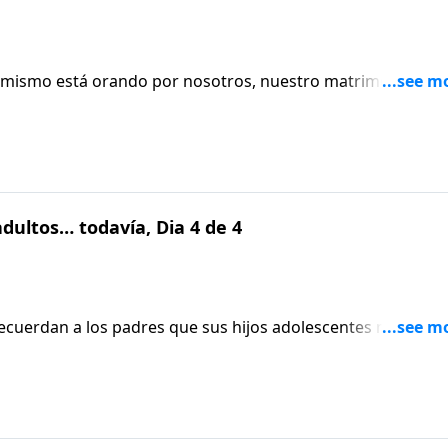
 mismo está orando por nosotros, nuestro matrimonio y p
ltima parte del mensaje de David Nasser.
dultos… todavía, Dia 4 de 4
recuerdan a los padres que sus hijos adolescentes no son