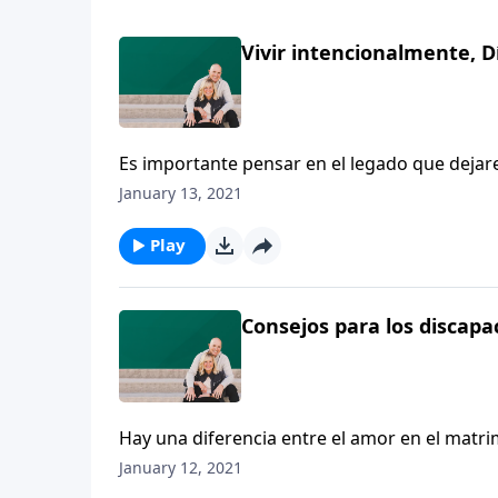
Vivir intencionalmente, Dí
Es importante pensar en el legado que dejar
reflexiona sobre áreas importantes de nuestr
January 13, 2021
sobre bases firmes nuestro legado. Una de e
Play
Consejos para los discapa
Hay una diferencia entre el amor en el matri
habrá mucho romance a menos que descubra
January 12, 2021