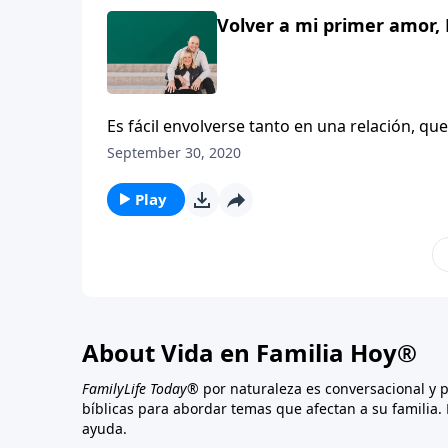
Volver a mi primer amor, 
Es fácil envolverse tanto en una relación, q
autora del manual “Piérdete”, recuerda que,
September 30, 2020
preocupada por lo que los chicos pensaban de
Play
About Vida en Familia Hoy®
FamilyLife Today®
por naturaleza es conversacional y 
bíblicas para abordar temas que afectan a su familia. 
ayuda.