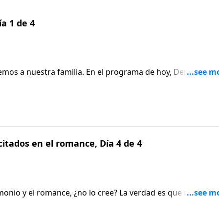
a 1 de 4
emos a nuestra familia. En el programa de hoy, Dennis Rain
a vida en las que debemos ser intencionales para edificar
llas tiene que ver con las promesas que hacemos.
citados en el romance, Día 4 de 4
monio y el romance, ¿no lo cree? La verdad es que nunca
 cómo desempeñarse bien en la parte del amor.