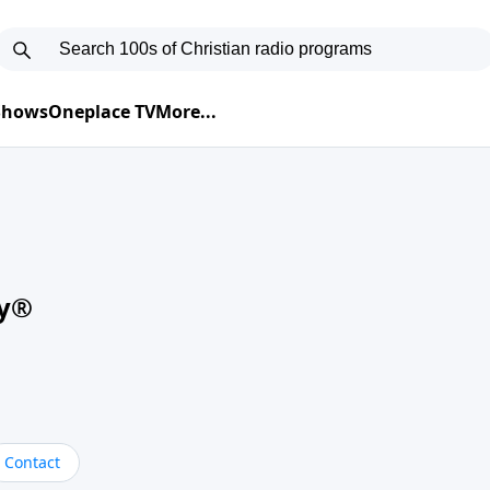
 Shows
Oneplace TV
More...
oy®
Contact