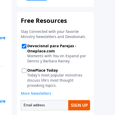
la vida. ¡Únase a uno de los
estudios de grupos pequeños de
mayor crecimiento, y lleve a casa
los principios de la Palabra de
Dios para compartirlos con su
familia, su iglesia y su
comunidad!
ey