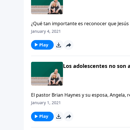
¿Qué tan importante es reconocer que Jesús
nuestra familia? Hoy continuaremos con la ú
January 4, 2021
Play
Los adolescentes no son a
El pastor Brian Haynes y su esposa, Angela, 
adultos.
January 1, 2021
Play