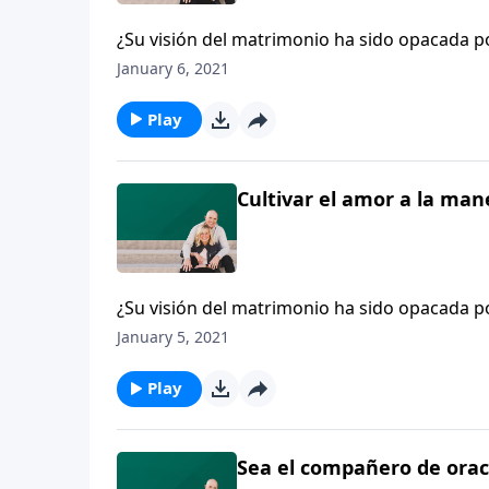
¿Su visión del matrimonio ha sido opacada p
raíces de esa ideología llegaron a su corazón
January 6, 2021
jardinería que el Maestro usó en su matrimo
Play
Cultivar el amor a la man
¿Su visión del matrimonio ha sido opacada p
raíces de esa ideología llegaron a su corazón
January 5, 2021
jardinería que el Maestro usó en su matrimo
Play
Sea el compañero de oraci