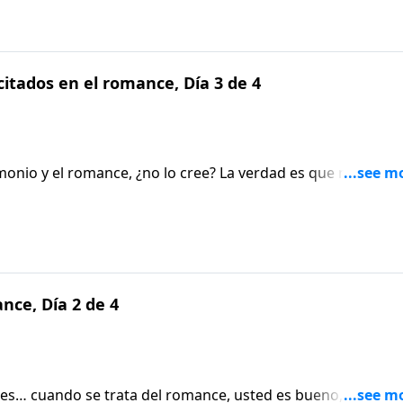
citados en el romance, Día 3 de 4
monio y el romance, ¿no lo cree? La verdad es que nunca
 cómo desempeñarse bien en la parte del amor.
nce, Día 2 de 4
ores… cuando se trata del romance, usted es bueno, ¿verdad