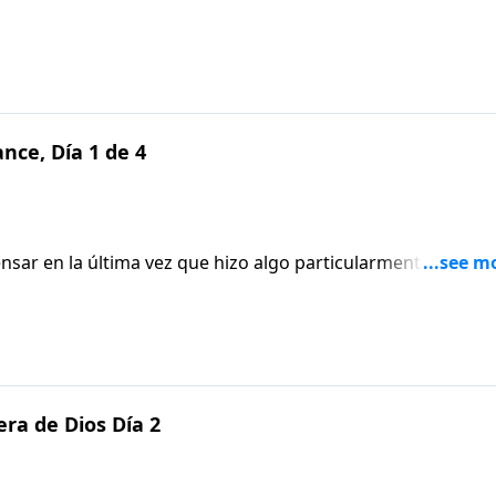
continuaremos desarrollando algunos consejos que le
 su relación.
nce, Día 1 de 4
nsar en la última vez que hizo algo particularmente
ónyuge? A lo mejor es hora de refrescar un poco la memori
era de Dios Día 2