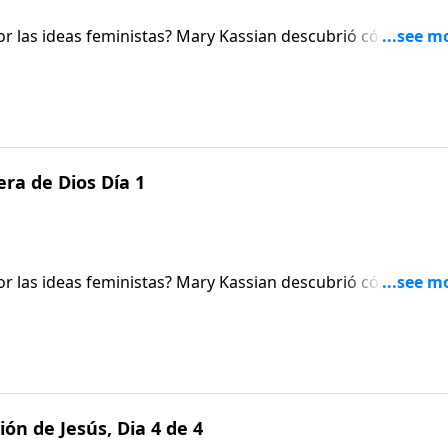
or las ideas feministas? Mary Kassian descubrió cómo las
 y cómo la Palabra de Dios se convirtió en la herramienta d
nio.
era de Dios Día 1
or las ideas feministas? Mary Kassian descubrió cómo las
 y cómo la Palabra de Dios se convirtió en la herramienta d
nio.
ón de Jesús, Dia 4 de 4