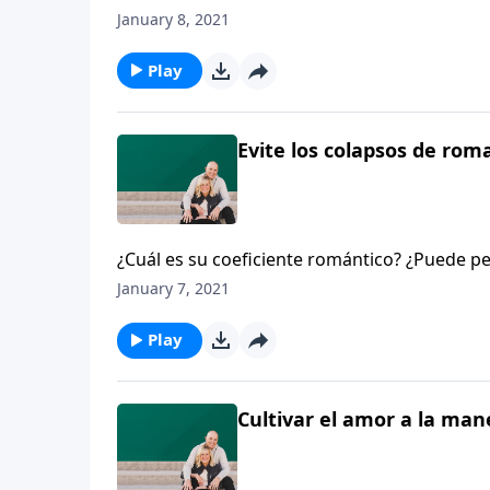
¡No responda tan rápido! En este programa 
January 8, 2021
ayudarán a evitar los colapsos de romance en
Play
Evite los colapsos de roma
¿Cuál es su coeficiente romántico? ¿Puede pe
romántico en su matrimonio? ¿Qué diría su c
January 7, 2021
¿qué le parece?
Play
Cultivar el amor a la man