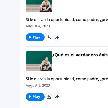
Si le dieran la oportunidad, como padre, ¿pr
grandes? La verdadera grandeza es un coraz
August 4, 2023
inagotable amor y preocupación por otros. M
son las cosas principales y asegurarnos de po
Play
¿Qué es el verdadero éxit
Si le dieran la oportunidad, como padre, ¿pr
grandes? La verdadera grandeza es un coraz
August 3, 2023
inagotable amor y preocupación por otros. M
son las cosas principales y asegurarnos de po
Play