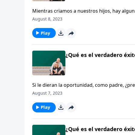
Mientras criamos a nuestros hijos, hay algu
menos importantes. El programa de hoy nos 
August 8, 2023
realmente importante mientras criamos a nue
Play
¿Qué es el verdadero éxit
Si le dieran la oportunidad, como padre, ¿pr
grandes? La verdadera grandeza es un coraz
August 7, 2023
inagotable amor y preocupación por otros. M
son las cosas principales y asegurarnos de po
Play
¿Qué es el verdadero éxit