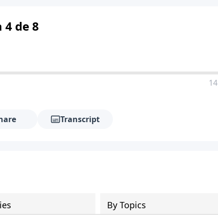
 4 de 8
14
hare
Transcript
ies
By Topics