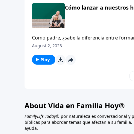
Cómo lanzar a nuestros hi
Como padre, ¿sabe la diferencia entre formar
preguntamos por qué aunque criamos a nuest
August 2, 2023
escuela cristiana, les enseñamos la Biblia, e
apasionado por Dios. Esto se debe a que est
Play
relación del corazón que llega a través del e
About Vida en Familia Hoy®
FamilyLife Today®
por naturaleza es conversacional y 
bíblicas para abordar temas que afectan a su familia. 
ayuda.