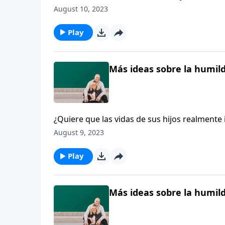
para el Reino de Dios? Hoy en el programa e
August 10, 2023
esta serie.
Play
Más ideas sobre la humilda
¿Quiere que las vidas de sus hijos realmente
tiene que hacerse a usted mismo es: ¿Qué ven 
August 9, 2023
hijos llevan vidas felices y saludables que re
Play
Más ideas sobre la humilda