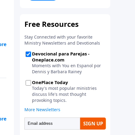
la vida. ¡Únase a uno de los
estudios de grupos pequeños de
mayor crecimiento, y lleve a casa
los principios de la Palabra de
Dios para compartirlos con su
familia, su iglesia y su
comunidad!