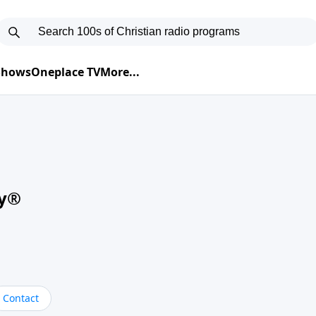
 Shows
Oneplace TV
More...
oy®
Contact