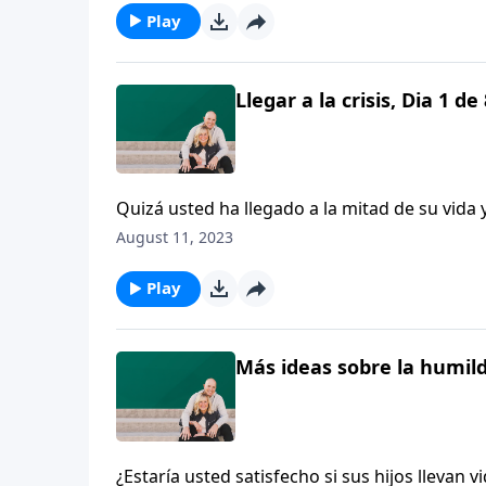
Play
Llegar a la crisis, Dia 1 de
Quizá usted ha llegado a la mitad de su vida 
algo la Biblia acerca de la mediana edad?
August 11, 2023
Play
Más ideas sobre la humilda
¿Estaría usted satisfecho si sus hijos llevan 