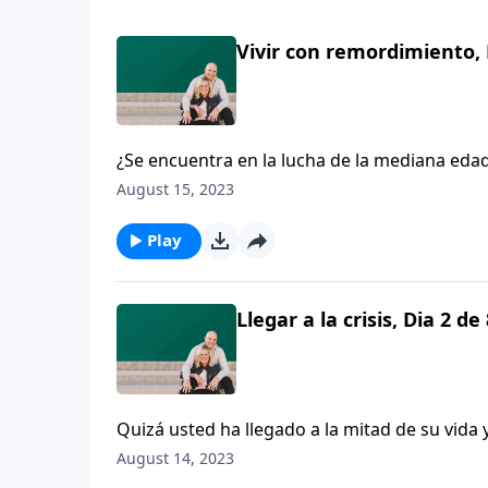
Vivir con remordimiento, 
¿Se encuentra en la lucha de la mediana edad
disminuye su velocidad?
August 15, 2023
Play
Llegar a la crisis, Dia 2 de
Quizá usted ha llegado a la mitad de su vida 
algo la Biblia acerca de la mediana edad?
August 14, 2023