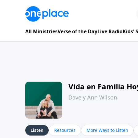
All Ministries
Verse of the Day
Live Radio
Kids'
Vida en Familia H
Dave y Ann Wilson
Listen
Resources
More Ways to Listen