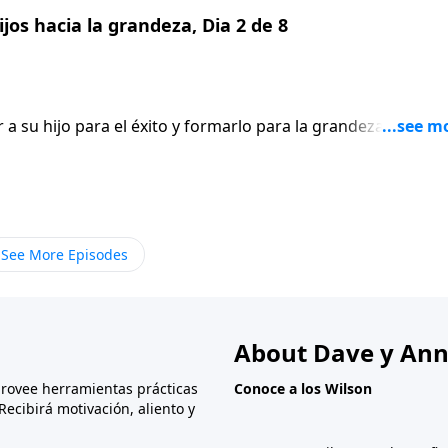
jos hacia la grandeza, Dia 2 de 8
 a su hijo para el éxito y formarlo para la grandeza? Nos
ros hijos en hogares cristianos, los ponemos en una
llos salen hacia el futuro sin un corazón verdaderamente
as cosas no se transfieren académicamente. Se trata de un
jemplo de un padre.
See More Episodes
About Dave y Ann
provee herramientas prácticas
Conoce a los Wilson
Recibirá motivación, aliento y