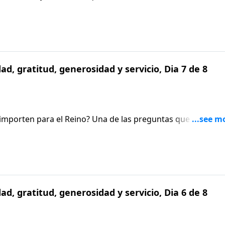
stá con nosotros Tim Kimmel para ayudarnos a concluir co
d, gratitud, generosidad y servicio, Dia 7 de 8
 importen para el Reino? Una de las preguntas que todavía
mis hijos en mi propia vida? ¿Estaría usted satisfecho si s
almente no tienen relevancia para el Reino de Dios?
d, gratitud, generosidad y servicio, Dia 6 de 8