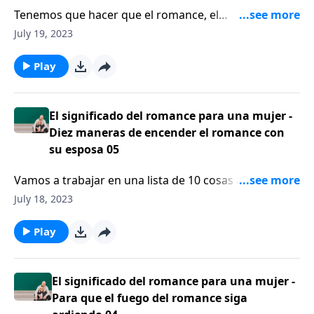
Tenemos que hacer que el romance, el
compañerismo y el tiempo juntos se conviertan en
July 19, 2023
una prioridad. Se necesita que lo hagamos de forma
deliberada, requiere esfuerzo y requiere dirección.
Play
El significado del romance para una mujer -
Diez maneras de encender el romance con
su esposa 05
Vamos a trabajar en una lista de 10 cosas acerca del
tema del romance y qué es lo que comunica romance
July 18, 2023
en su matrimonio.
Play
El significado del romance para una mujer -
Para que el fuego del romance siga