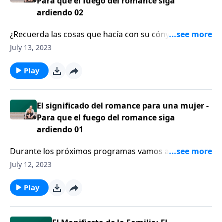
Para que el fuego del romance siga
ardiendo 02
¿Recuerda las cosas que hacía con su cónyuge
cuando eran novios? En esta serie estamos hablando
July 13, 2023
sobre el significado del romance para una mujer.
Play
El significado del romance para una mujer -
Para que el fuego del romance siga
ardiendo 01
Durante los próximos programas vamos a hablar
sobre cómo una esposa mira el romance.
July 12, 2023
Play