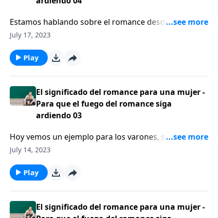
ardiendo 04
Estamos hablando sobre el romance desde el punto
de vista de la mujer. La relación, el compromiso,
July 17, 2023
conocerse el uno al otro, acercarse cada vez más, eso
es lo que define el romance, eso es lo que hace
Play
florecer la relación.
El significado del romance para una mujer -
Para que el fuego del romance siga
ardiendo 03
Hoy vemos un ejemplo para los varones, sobre cómo
expresar su amor y devoción para su cónyuge. Los
July 14, 2023
hombres y las mujeres piensan de forma diferente
sobre el tema del romance
Play
El significado del romance para una mujer -