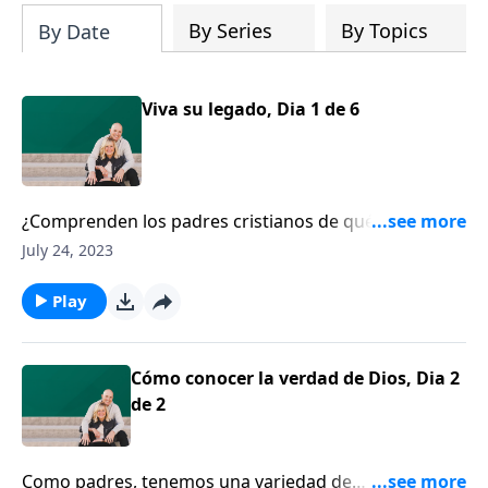
By Series
By Topics
By Date
Viva su legado, Dia 1 de 6
¿Comprenden los padres cristianos de qué se trata la
paternidad? Hoy escucharemos sobre nuestra
July 24, 2023
prioridad más importante como padres y de cómo
ser un buen ejemplo para nuestros hijos en boca de
Play
nuestro amigo, el doctor Crawford Loritts. ¿Qué clase
de legado quisiera dejarle a la próxima generación?
Cómo conocer la verdad de Dios, Dia 2
de 2
Como padres, tenemos una variedad de