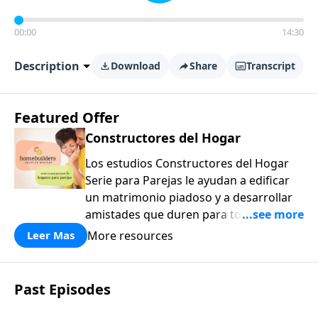
00:00
14:30
Description
Download
Share
Transcript
Featured Offer
Constructores del Hogar
Los estudios Constructores del Hogar
Serie para Parejas le ayudan a edificar
un matrimonio piadoso y a desarrollar
amistades que duren para toda la vida.
¡Únase a uno de los estudios de grupos
More resources
Leer Mas
pequeños de mayor crecimiento, y lleve
a casa los principios de la Palabra de
Dios para compartirlos con su familia,
Past Episodes
su iglesia y su comunidad!