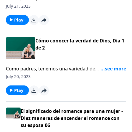
responsabilidades en lo que tiene que ver con la
July 21, 2023
crianza de nuestros hijos. El doctor Al Mohler opina
que hay una responsabilidad que se destaca por
Play
encima de todas las demás.
Cómo conocer la verdad de Dios, Dia 1
de 2
Como padres, tenemos una variedad de
responsabilidades en lo que tiene que ver con la
July 20, 2023
crianza de nuestros hijos. El doctor Al Mohler opina
que hay una responsabilidad que se destaca por
Play
encima de todas las demás.
El significado del romance para una mujer -
Diez maneras de encender el romance con
su esposa 06