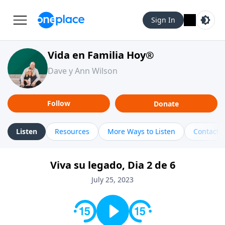
Sign In
Vida en Familia Hoy®
Dave y Ann Wilson
Follow
Donate
Listen
Resources
More Ways to Listen
Contact
Viva su legado, Dia 2 de 6
July 25, 2023