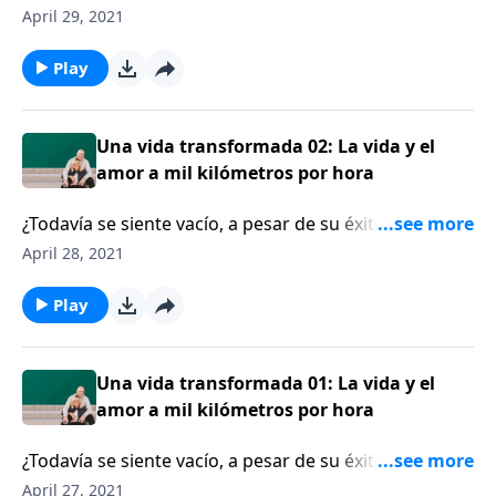
Wayne Huizenga, Jr. y su esposa, Fonda, tenían todo lo
April 29, 2021
que el mundo podía ofrecer financieramente, pero
espiritualmente estaban en bancarrota. Hoy Wayne,
Play
cuyas inversiones incluyen un equipo deportivo de las
ligas mayores y el estadio en el que juegan, le contará
a Dennis Rainey acerca de su viaje en un submarino
Una vida transformada 02: La vida y el
nuclear que lo llevó a una darse cuenta que
amor a mil kilómetros por hora
necesitaba una relación con Dios.
¿Todavía se siente vacío, a pesar de su éxito personal
y profesional? Wayne Huizenga, Jr., dueño de una
April 28, 2021
importante franquicia deportiva, reflexiona sobre su
vida y recuerda el vacío de vivir a mil por hora sin
Play
Cristo.
Una vida transformada 01: La vida y el
amor a mil kilómetros por hora
¿Todavía se siente vacío, a pesar de su éxito personal
y profesional? Wayne Huizenga, Jr., dueño de una
April 27, 2021