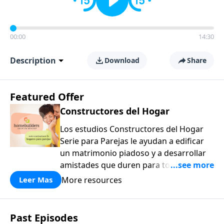
00:00
14:30
Description
Download
Share
Featured Offer
Constructores del Hogar
Los estudios Constructores del Hogar
Serie para Parejas le ayudan a edificar
un matrimonio piadoso y a desarrollar
amistades que duren para toda la vida.
¡Únase a uno de los estudios de grupos
More resources
Leer Mas
pequeños de mayor crecimiento, y lleve
a casa los principios de la Palabra de
Dios para compartirlos con su familia,
Past Episodes