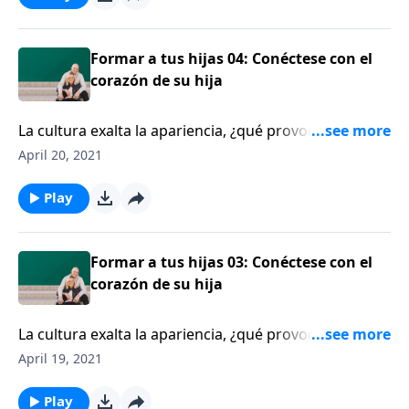
Formar a tus hijas 04: Conéctese con el
corazón de su hija
La cultura exalta la apariencia, ¿qué provoca eso en
las jovencitas? Melissa Trevathan nos cuenta.
April 20, 2021
Play
Formar a tus hijas 03: Conéctese con el
corazón de su hija
La cultura exalta la apariencia, ¿qué provoca eso en
las jovencitas? Melissa Trevathan nos cuenta.
April 19, 2021
Play