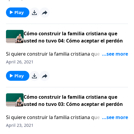
importante franquicia deportiva, reflexiona sobre su
vida y recuerda el vacío de vivir a mil por hora sin
Play
Cristo.
Cómo construir la familia cristiana que
usted no tuvo 04: Cómo aceptar el perdón
Si quiere construir la familia cristiana que usted no
tuvo, el perdón juega un papel muy importante. Aquí
April 26, 2021
está Mary DeMuth
Play
Cómo construir la familia cristiana que
usted no tuvo 03: Cómo aceptar el perdón
Si quiere construir la familia cristiana que usted no
tuvo, el perdón juega un papel muy importante. Aquí
April 23, 2021
está Mary DeMuth