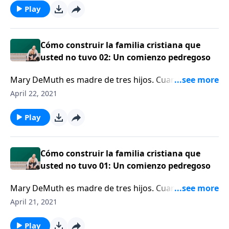
Play
Cómo construir la familia cristiana que
usted no tuvo 02: Un comienzo pedregoso
Mary DeMuth es madre de tres hijos. Cuando se casó,
sabía que quería algo diferente para su familia de lo
April 22, 2021
que experimentó en su niñez y adolescencia.
Play
Cómo construir la familia cristiana que
usted no tuvo 01: Un comienzo pedregoso
Mary DeMuth es madre de tres hijos. Cuando se casó,
sabía que quería algo diferente para su familia de lo
April 21, 2021
que experimentó en su niñez y adolescencia.
Play