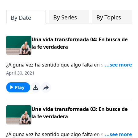
su iglesia y su comunidad!
By Series
By Topics
By Date
Una vida transformada 04: En busca de
la fe verdadera
¿Alguna vez ha sentido que algo falta en su vida?
Wayne Huizenga, Jr. y su esposa, Fonda, tenían todo lo
April 30, 2021
que el mundo podía ofrecer financieramente, pero
espiritualmente estaban en bancarrota. Hoy Wayne,
Play
cuyas inversiones incluyen un equipo deportivo de las
ligas mayores y el estadio en el que juegan, le contará
a Dennis Rainey acerca de su viaje en un submarino
Una vida transformada 03: En busca de
nuclear que lo llevó a una darse cuenta que
la fe verdadera
necesitaba una relación con Dios.
¿Alguna vez ha sentido que algo falta en su vida?