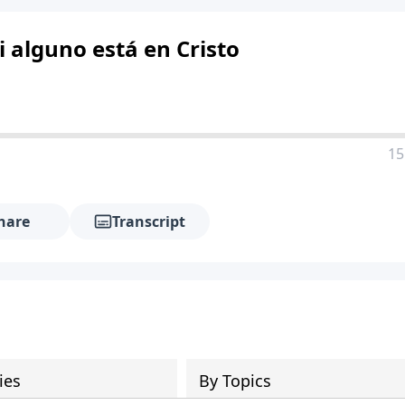
 alguno está en Cristo
15
hare
Transcript
ies
By Topics