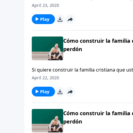
importante franquicia deportiva, reflexiona so
April 23, 2020
Cristo.
Play
Cómo construir la familia
perdón
Si quiere construir la familia cristiana que 
está Mary DeMuth
April 22, 2020
Play
Cómo construir la familia
perdón