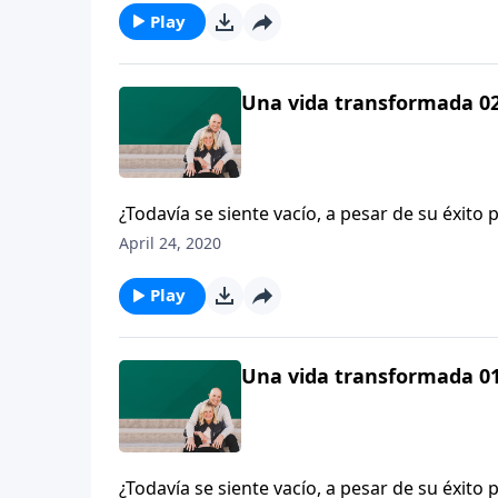
contará a Dennis Rainey acerca de su viaje e
Play
necesitaba una relación con Dios.
Una vida transformada 02:
¿Todavía se siente vacío, a pesar de su éxito
importante franquicia deportiva, reflexiona so
April 24, 2020
Cristo.
Play
Una vida transformada 01:
¿Todavía se siente vacío, a pesar de su éxito