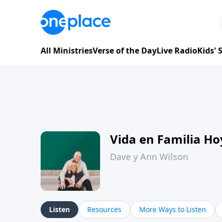
All Ministries
Verse of the Day
Live Radio
Kids'
Vida en Familia H
Dave y Ann Wilson
Listen
Resources
More Ways to Listen