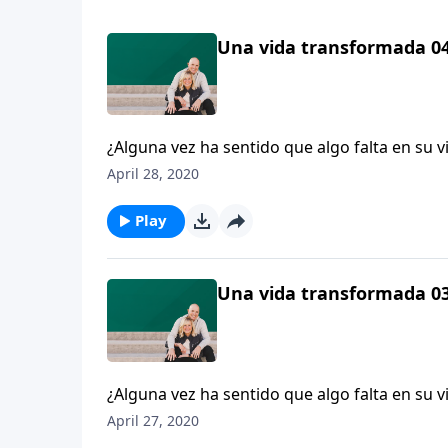
Una vida transformada 04
¿Alguna vez ha sentido que algo falta en su v
que el mundo podía ofrecer financieramente
April 28, 2020
cuyas inversiones incluyen un equipo deportiv
contará a Dennis Rainey acerca de su viaje e
Play
necesitaba una relación con Dios.
Una vida transformada 03
¿Alguna vez ha sentido que algo falta en su v
que el mundo podía ofrecer financieramente
April 27, 2020
cuyas inversiones incluyen un equipo deportiv