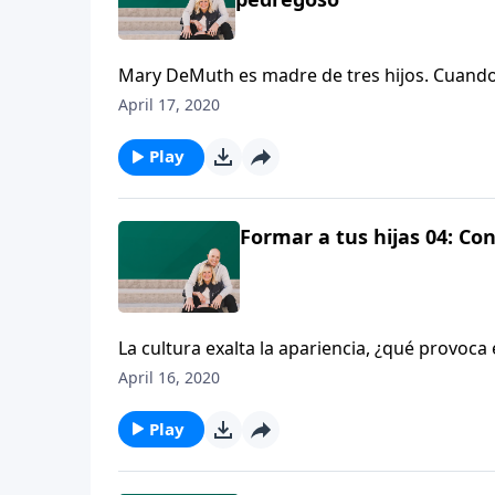
Mary DeMuth es madre de tres hijos. Cuando s
que experimentó en su niñez y adolescencia.
April 17, 2020
Play
Formar a tus hijas 04: Co
La cultura exalta la apariencia, ¿qué provoca
April 16, 2020
Play