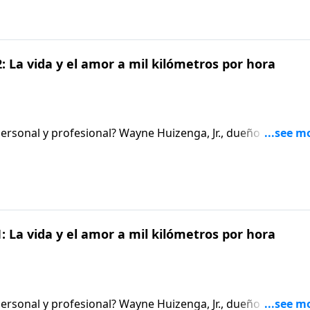
n un submarino nuclear que lo llevó a una darse cuenta que
 La vida y el amor a mil kilómetros por hora
 personal y profesional? Wayne Huizenga, Jr., dueño de una
bre su vida y recuerda el vacío de vivir a mil por hora sin
 La vida y el amor a mil kilómetros por hora
 personal y profesional? Wayne Huizenga, Jr., dueño de una