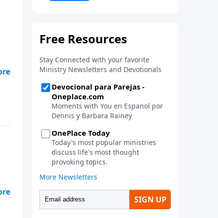
la vida. ¡Únase a uno de los
estudios de grupos pequeños de
mayor crecimiento, y lleve a casa
los principios de la Palabra de
Dios para compartirlos con su
familia, su iglesia y su
comunidad!