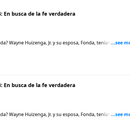
: En busca de la fe verdadera
ida? Wayne Huizenga, Jr. y su esposa, Fonda, tenían todo lo
, pero espiritualmente estaban en bancarrota. Hoy Wayne,
o de las ligas mayores y el estadio en el que juegan, le
n un submarino nuclear que lo llevó a una darse cuenta que
: En busca de la fe verdadera
ida? Wayne Huizenga, Jr. y su esposa, Fonda, tenían todo lo
, pero espiritualmente estaban en bancarrota. Hoy Wayne,
o de las ligas mayores y el estadio en el que juegan, le