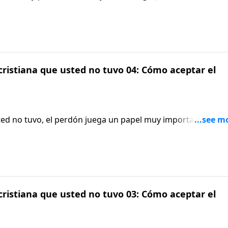
bre su vida y recuerda el vacío de vivir a mil por hora sin
 cristiana que usted no tuvo 04: Cómo aceptar el
usted no tuvo, el perdón juega un papel muy importante. Aquí
 cristiana que usted no tuvo 03: Cómo aceptar el