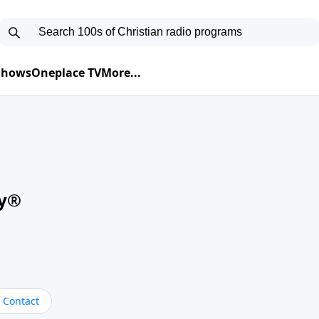
 Shows
Oneplace TV
More...
oy®
Contact