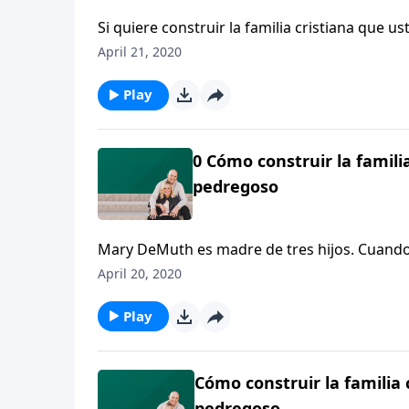
Si quiere construir la familia cristiana que 
está Mary DeMuth
April 21, 2020
Play
0 Cómo construir la famili
pedregoso
Mary DeMuth es madre de tres hijos. Cuando s
que experimentó en su niñez y adolescencia.
April 20, 2020
Play
Cómo construir la familia
pedregoso