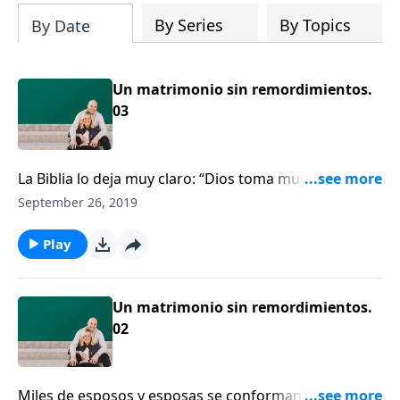
By Series
By Topics
By Date
Un matrimonio sin remordimientos.
03
La Biblia lo deja muy claro: “Dios toma muy en serio la
fidelidad en el matrimonio”. ¿Cómo puede
September 26, 2019
experimentar la verdadera plenitud en el
matrimonio? Hoy hablaremos sobre este tema.
Play
Un matrimonio sin remordimientos.
02
Miles de esposos y esposas se conforman con un