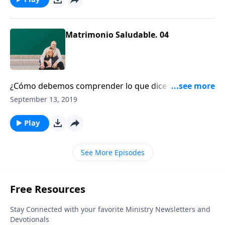
en la que nos enfoquemos en el problema y
resolverlo? Hoy recibiremos consejos de nuestros
invitados Tim y Kathy Keller.
Matrimonio Saludable. 04
¿Cómo debemos comprender lo que dice la Biblia
sobre la sumisión, la autoridad y el liderazgo?
September 13, 2019
Play
See More Episodes