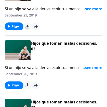
Si un hijo se va a la deriva espiritualmente y se sale
fuera de órbita, ¿debería el padre retener ciertos
September 23, 2019
privilegios? Puede que sea el momento de considerar
si el quitar algunos privilegios le ayudará a llegar al
Play
corazón de su hijo.
Hijos que toman malas decisiones.
03
Si un hijo se va a la deriva espiritualmente y se sale
fuera de órbita, ¿debería el padre retener ciertos
September 20, 2019
privilegios? Puede que sea el momento de considerar
si el quitar algunos privilegios le ayudará a llegar al
Play
corazón de su hijo.
Hijos que toman malas decisiones.