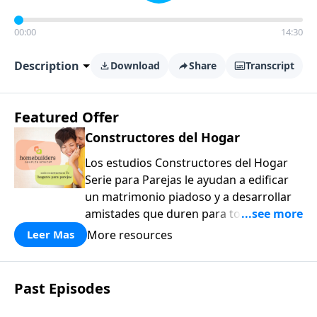
00:00
14:30
Description
Download
Share
Transcript
Featured Offer
Constructores del Hogar
Los estudios Constructores del Hogar
Serie para Parejas le ayudan a edificar
un matrimonio piadoso y a desarrollar
amistades que duren para toda la vida.
¡Únase a uno de los estudios de grupos
More resources
Leer Mas
pequeños de mayor crecimiento, y lleve
a casa los principios de la Palabra de
Dios para compartirlos con su familia,
Past Episodes
su iglesia y su comunidad!