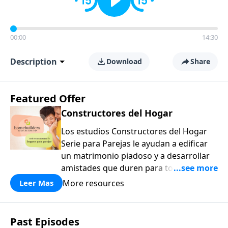
00:00
14:30
Description
Download
Share
Featured Offer
Constructores del Hogar
Los estudios Constructores del Hogar
Serie para Parejas le ayudan a edificar
un matrimonio piadoso y a desarrollar
amistades que duren para toda la vida.
¡Únase a uno de los estudios de grupos
More resources
Leer Mas
pequeños de mayor crecimiento, y lleve
a casa los principios de la Palabra de
Dios para compartirlos con su familia,
Past Episodes