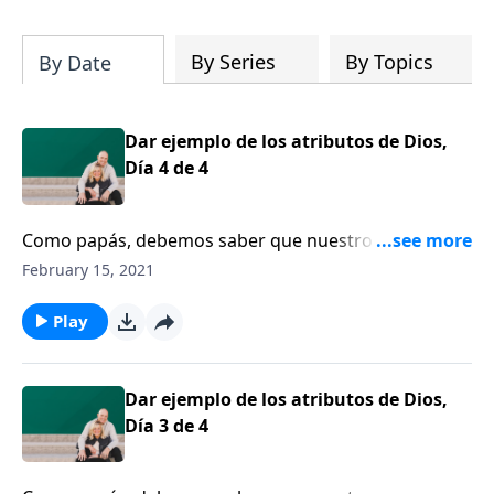
su iglesia y su comunidad!
By Series
By Topics
By Date
Dar ejemplo de los atributos de Dios,
Día 4 de 4
Como papás, debemos saber que nuestro carácter,
que se revela en lo que decimos y lo que hacemos, es
February 15, 2021
lo que dejará una impresión duradera en las vidas de
nuestros hijos. Hoy hablaremos sobre ese tema con
Play
Jim Daly.
Dar ejemplo de los atributos de Dios,
Día 3 de 4