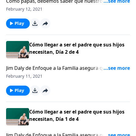
Como papás, debemos saber que nuestro carácter,
que se revela en lo que decimos y lo que hacemos, es
February 12, 2021
lo que dejará una impresión duradera en las vidas de
nuestros hijos. Hoy hablaremos sobre ese tema con
Play
Jim Daly.
Cómo llegar a ser el padre que sus hijos
necesitan, Día 2 de 4
Jim Daly de Enfoque a la Familia asegura que cada
uno de nosotros tiene el anhelo de estar conectados
February 11, 2021
con un padre terrenal.
Play
Cómo llegar a ser el padre que sus hijos
necesitan, Día 1 de 4
Jim Daly de Enfoque a la Familia asegura que cada