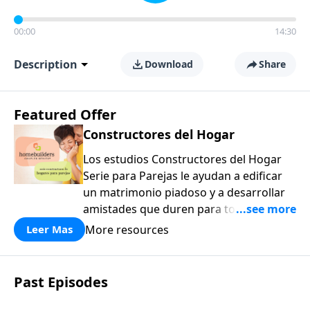
00:00
14:30
Description
Download
Share
Featured Offer
Constructores del Hogar
Los estudios Constructores del Hogar
Serie para Parejas le ayudan a edificar
un matrimonio piadoso y a desarrollar
amistades que duren para toda la vida.
¡Únase a uno de los estudios de grupos
More resources
Leer Mas
pequeños de mayor crecimiento, y lleve
a casa los principios de la Palabra de
Dios para compartirlos con su familia,
Past Episodes
su iglesia y su comunidad!