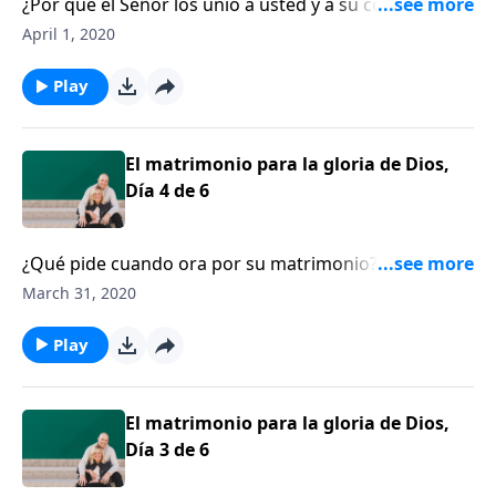
¿Por qué el Señor los unió a usted y a su cónyuge?
Francis y Lisa Chan, coautores del libro “Tú y yo por
April 1, 2020
siempre”, recuerdan a las parejas que Dios los ha
unido por una razón, y les anima a no vivir para esta
Play
vida, sino para la eternidad.
El matrimonio para la gloria de Dios,
Día 4 de 6
¿Qué pide cuando ora por su matrimonio? Francis y
Lisa Chan, casados por más de 20 años y padres de
March 31, 2020
siete hijos, animan a los esposos y esposas a que
oren fervientemente el uno por el otro y procuren un
Play
matrimonio que glorifique al Señor.
El matrimonio para la gloria de Dios,
Día 3 de 6