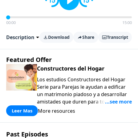
00:00
15:00
Description
Download
Share
Transcript
Featured Offer
Constructores del Hogar
Los estudios Constructores del Hogar
Serie para Parejas le ayudan a edificar
un matrimonio piadoso y a desarrollar
amistades que duren para toda la vida.
¡Únase a uno de los estudios de grupos
More resources
Leer Mas
pequeños de mayor crecimiento, y lleve
a casa los principios de la Palabra de
Dios para compartirlos con su familia,
Past Episodes