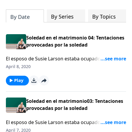
su iglesia y su comunidad!
By Series
By Topics
By Date
Soledad en el matrimonio 04: Tentaciones
provocadas por la soledad
El esposo de Susie Larson estaba ocupado, muy
ocupado, tan ocupado que empezó a abrirse una
April 8, 2020
brecha entre él y su esposa y su familia.
Play
Soledad en el matrimonio03: Tentaciones
provocadas por la soledad
El esposo de Susie Larson estaba ocupado, muy
ocupado, tan ocupado que empezó a abrirse una
April 7, 2020