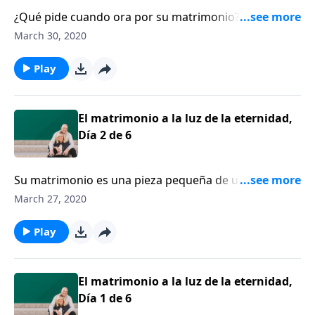
¿Qué pide cuando ora por su matrimonio? Francis y
Lisa Chan, casados por más de 20 años y padres de
March 30, 2020
siete hijos, animan a los esposos y esposas a que
oren fervientemente el uno por el otro y procuren un
Play
matrimonio que glorifique al Señor.
El matrimonio a la luz de la eternidad,
Día 2 de 6
Su matrimonio es una pieza pequeña de un cuadro
más grande. El pastor Francis Chan y su esposa, Lisa,
March 27, 2020
reflexionan felizmente sobre su noviazgo que
culminó en matrimonio. Los Chan recuerdan a los
Play
oyentes lo importante que es encontrar un cónyuge
que ame al Señor, para que juntos puedan servir a
Dios con todo su corazón.
El matrimonio a la luz de la eternidad,
Día 1 de 6