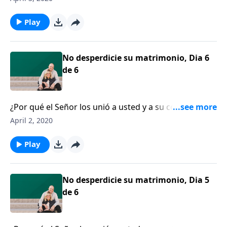
Escuchemos a la escritora y conferencista Susie
Larson.
Play
No desperdicie su matrimonio, Dia 6
de 6
¿Por qué el Señor los unió a usted y a su cónyuge?
Francis y Lisa Chan, coautores del libro “Tú y yo por
April 2, 2020
siempre”, recuerdan a las parejas que Dios los ha
unido por una razón, y les anima a no vivir para esta
Play
vida, sino para la eternidad.
No desperdicie su matrimonio, Dia 5
de 6