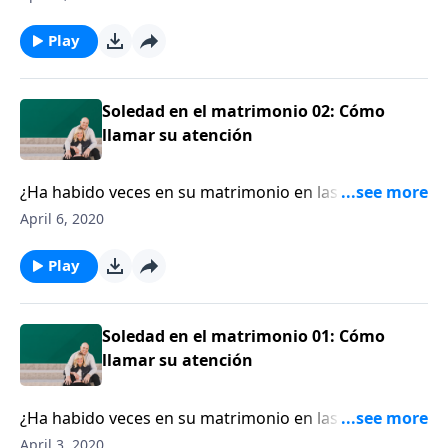
brecha entre él y su esposa y su familia.
Play
Soledad en el matrimonio 02: Cómo
llamar su atención
¿Ha habido veces en su matrimonio en las que pensó:
“Ya no puedo más. No sé si podré resistir un día más”.
April 6, 2020
Escuchemos a la escritora y conferencista Susie
Larson.
Play
Soledad en el matrimonio 01: Cómo
llamar su atención
¿Ha habido veces en su matrimonio en las que pensó:
“Ya no puedo más. No sé si podré resistir un día más”.
April 3, 2020