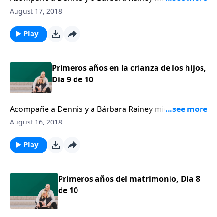
empujan el choche por el camino de los recuerdos
August 17, 2018
para revivir algunos de los momentos más
significativos y desafiantes, momentos de padres.
Play
Primeros años en la crianza de los hijos,
Dia 9 de 10
Acompañe a Dennis y a Bárbara Rainey mientras
empujan el choche por el camino de los recuerdos
August 16, 2018
para revivir algunos de los momentos más
significativos y desafiantes, momentos de padres.
Play
Primeros años del matrimonio, Dia 8
de 10