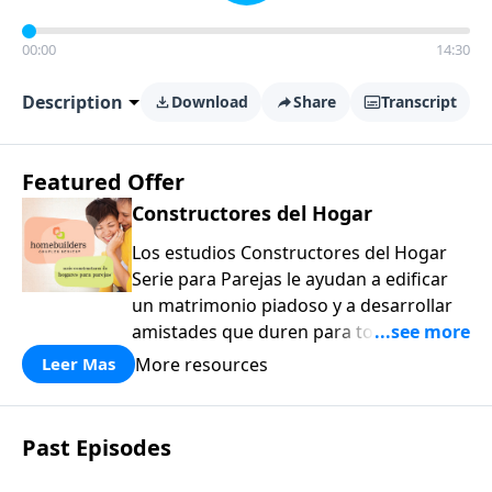
00:00
14:30
Description
Download
Share
Transcript
Featured Offer
Constructores del Hogar
Los estudios Constructores del Hogar
Serie para Parejas le ayudan a edificar
un matrimonio piadoso y a desarrollar
amistades que duren para toda la vida.
¡Únase a uno de los estudios de grupos
More resources
Leer Mas
pequeños de mayor crecimiento, y lleve
a casa los principios de la Palabra de
Dios para compartirlos con su familia,
Past Episodes
su iglesia y su comunidad!