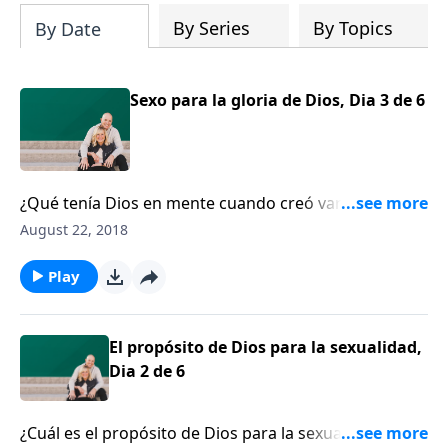
By Series
By Topics
By Date
Sexo para la gloria de Dios, Dia 3 de 6
¿Qué tenía Dios en mente cuando creó varón y
hembra? Denny Burk recuerda a los oyentes que el
August 22, 2018
sexo existe para la gloria de Dios, lo que significa que
nuestra sexualidad exhibe la gloria de Dios.
Play
El propósito de Dios para la sexualidad,
Dia 2 de 6
¿Cuál es el propósito de Dios para la sexualidad?