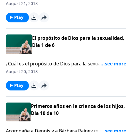
Denny Burk explica el capítulo 1 de Génesis para
August 21, 2018
descubrir el propósito de Dios al diseñar varón y
mujer a Su imagen.
Play
El propósito de Dios para la sexualidad,
Dia 1 de 6
¿Cuál es el propósito de Dios para la sexualidad?
Denny Burk explica el capítulo 1 de Génesis para
August 20, 2018
descubrir el propósito de Dios al diseñar varón y
mujer a Su imagen.
Play
Primeros años en la crianza de los hijos,
Dia 10 de 10
Acompañe a Dennis y a Bárbara Rainey mientras