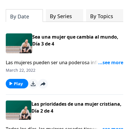
su iglesia y su comunidad!
By Series
By Topics
By Date
Sea una mujer que cambia al mundo,
Día 3 de 4
Las mujeres pueden ser una poderosa influencia para
el bien en la familia. Bárbara Rainey anima a las
March 22, 2022
mujeres a que levanten su vista y descubran cuál es el
tercer llamado esencial de Dios para sus vidas, el ser
Play
mujeres que cambian el mundo.
Las prioridades de una mujer cristiana,
Día 2 de 4
Todos los días, las mujeres casadas tienen un