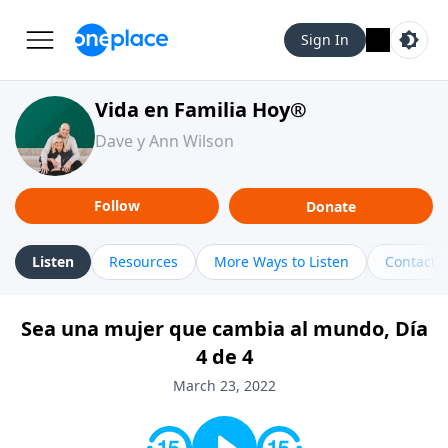
Sign In
Vida en Familia Hoy®
Dave y Ann Wilson
Follow
Donate
Listen
Resources
More Ways to Listen
Contact
Sea una mujer que cambia al mundo, Día
4 de 4
March 23, 2022