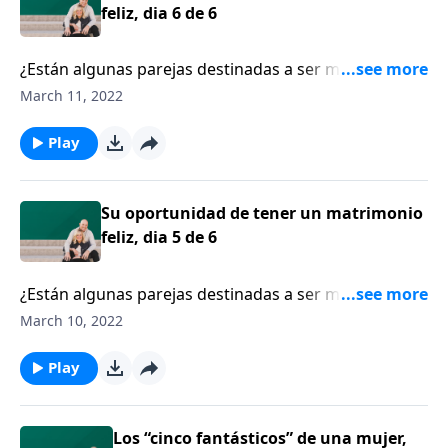
detrás de estos nombres.
feliz, dia 6 de 6
¿Están algunas parejas destinadas a ser más felices
que otras? La escritora Shaunti Feldhahn asegura
March 11, 2022
que la felicidad está al alcance de las parejas,
especialmente cuando entran al pacto matrimonial
Play
con todo el corazón, decididas a permanecer
comprometidas pase lo que pase.
Su oportunidad de tener un matrimonio
feliz, dia 5 de 6
¿Están algunas parejas destinadas a ser más felices
que otras? La escritora Shaunti Feldhahn asegura
March 10, 2022
que la felicidad está al alcance de las parejas,
especialmente cuando entran al pacto matrimonial
Play
con todo el corazón, decididas a permanecer
comprometidas pase lo que pase.
Los “cinco fantásticos” de una mujer,