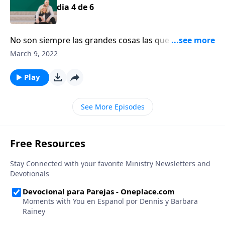
dia 4 de 6
No son siempre las grandes cosas las que componen
un buen matrimonio. Las cosas pequeñas tienen un
March 9, 2022
gran significado. La escritora Shaunti Feldhahn opina
que, a lo mejor, deberíamos empezar a hacerlas.
Play
See More Episodes