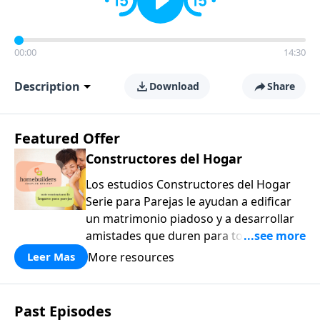
00:00
14:30
Description
Download
Share
Featured Offer
Constructores del Hogar
Los estudios Constructores del Hogar
Serie para Parejas le ayudan a edificar
un matrimonio piadoso y a desarrollar
amistades que duren para toda la vida.
¡Únase a uno de los estudios de grupos
More resources
Leer Mas
pequeños de mayor crecimiento, y lleve
a casa los principios de la Palabra de
Dios para compartirlos con su familia,
Past Episodes