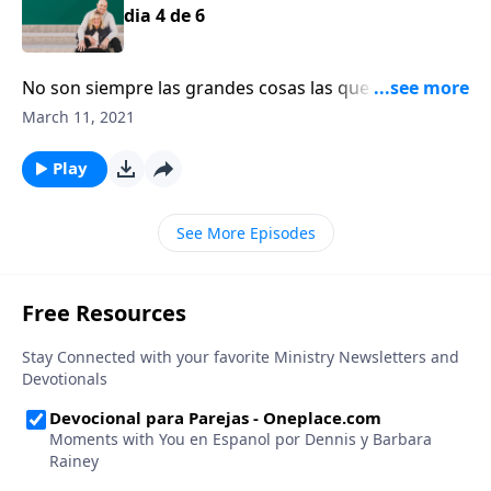
dia 4 de 6
No son siempre las grandes cosas las que componen
un buen matrimonio. Las cosas pequeñas tienen un
March 11, 2021
gran significado. La escritora Shaunti Feldhahn opina
que, a lo mejor, deberíamos empezar a hacerlas.
Play
See More Episodes