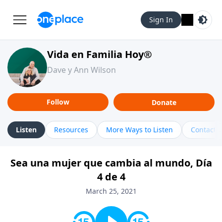
Sign In
Vida en Familia Hoy®
Dave y Ann Wilson
Follow
Donate
Listen
Resources
More Ways to Listen
Contact
Sea una mujer que cambia al mundo, Día
4 de 4
March 25, 2021