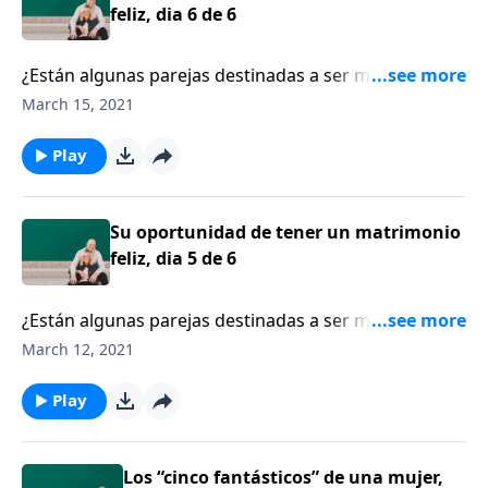
detrás de estos nombres.
feliz, dia 6 de 6
¿Están algunas parejas destinadas a ser más felices
que otras? La escritora Shaunti Feldhahn asegura que
March 15, 2021
la felicidad está al alcance de las parejas,
especialmente cuando entran al pacto matrimonial
Play
con todo el corazón, decididas a permanecer
comprometidas pase lo que pase.
Su oportunidad de tener un matrimonio
feliz, dia 5 de 6
¿Están algunas parejas destinadas a ser más felices
que otras? La escritora Shaunti Feldhahn asegura que
March 12, 2021
la felicidad está al alcance de las parejas,
especialmente cuando entran al pacto matrimonial
Play
con todo el corazón, decididas a permanecer
comprometidas pase lo que pase.
Los “cinco fantásticos” de una mujer,