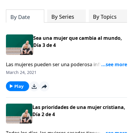
su iglesia y su comunidad!
By Series
By Topics
By Date
Sea una mujer que cambia al mundo,
Día 3 de 4
Las mujeres pueden ser una poderosa influencia para
el bien en la familia. Bárbara Rainey anima a las
March 24, 2021
mujeres a que levanten su vista y descubran cuál es el
tercer llamado esencial de Dios para sus vidas, el ser
Play
mujeres que cambian el mundo.
Las prioridades de una mujer cristiana,
Día 2 de 4
Todos los días, las mujeres casadas tienen un