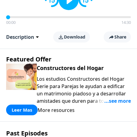
00:00
14:30
Description
Download
Share
Featured Offer
Constructores del Hogar
Los estudios Constructores del Hogar
Serie para Parejas le ayudan a edificar
un matrimonio piadoso y a desarrollar
amistades que duren para toda la vida.
¡Únase a uno de los estudios de grupos
More resources
Leer Mas
pequeños de mayor crecimiento, y lleve
a casa los principios de la Palabra de
Dios para compartirlos con su familia,
Past Episodes