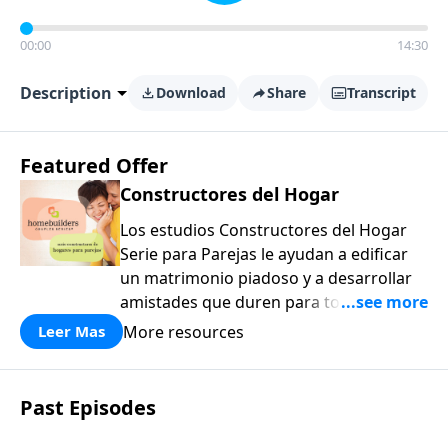
00:00
14:30
Description
Download
Share
Transcript
Featured Offer
Constructores del Hogar
Los estudios Constructores del Hogar
Serie para Parejas le ayudan a edificar
un matrimonio piadoso y a desarrollar
amistades que duren para toda la vida.
¡Únase a uno de los estudios de grupos
More resources
Leer Mas
pequeños de mayor crecimiento, y lleve
a casa los principios de la Palabra de
Dios para compartirlos con su familia,
Past Episodes
su iglesia y su comunidad!