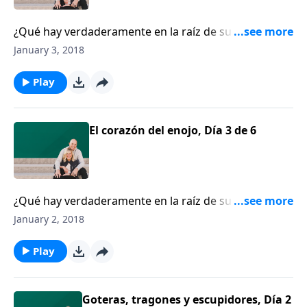
¿Qué hay verdaderamente en la raíz de su enojo?
Chip Ingram nos ofrece consejos prácticos para lidiar
January 3, 2018
con emociones destructivas.
Play
El corazón del enojo, Día 3 de 6
¿Qué hay verdaderamente en la raíz de su enojo?
Chip Ingram nos ofrece consejos prácticos para lidiar
January 2, 2018
con emociones destructivas.
Play
Goteras, tragones y escupidores, Día 2