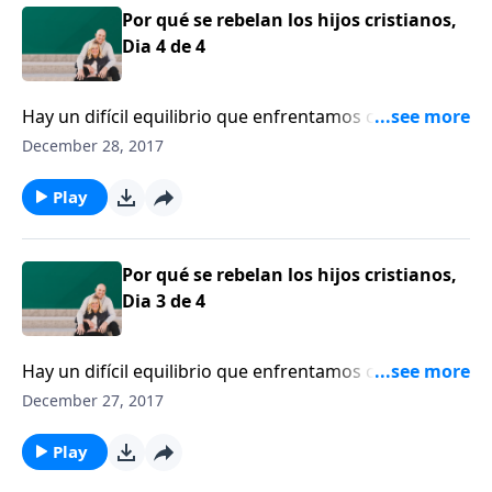
Por qué se rebelan los hijos cristianos,
Dia 4 de 4
Hay un difícil equilibrio que enfrentamos cuando
somos padres. Es la tensión entre la libertad que
December 28, 2017
nuestros hijos piden y el control que debemos
ejercitar como padres. ¿Dónde dibujamos los límites?
Play
Esa es la parte difícil, según Tim Kimmel.
Por qué se rebelan los hijos cristianos,
Dia 3 de 4
Hay un difícil equilibrio que enfrentamos cuando
somos padres. Es la tensión entre la libertad que
December 27, 2017
nuestros hijos piden y el control que debemos
ejercitar como padres. ¿Dónde dibujamos los límites?
Play
Esa es la parte difícil, según Tim Kimmel.