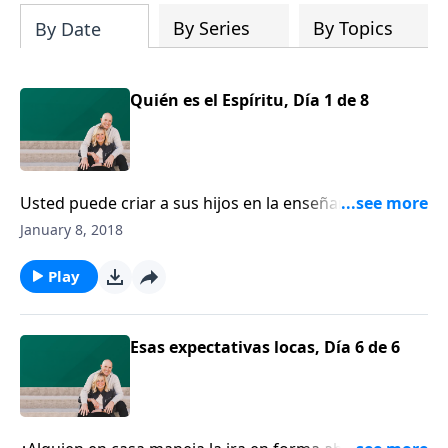
By Series
By Topics
By Date
Quién es el Espíritu, Día 1 de 8
Usted puede criar a sus hijos en la enseñanza y el
consejo del Señor, pero se requiere la obra del
January 8, 2018
Espíritu Santo para que un hijo confíe en Jesús.
Platicaremos con Francis Chan sobre la persona a
Play
quien él llama “el Dios olvidado”.
Esas expectativas locas, Día 6 de 6