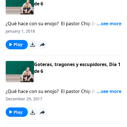
de 6
¿Qué hace con su enojo? El pastor Chip Ingram cree
que el enojo bien manejado puede ser muy valioso.
January 1, 2018
Play
Goteras, tragones y escupidores, Día 1
de 6
¿Qué hace con su enojo? El pastor Chip Ingram cree
que el enojo bien manejado puede ser muy valioso.
December 29, 2017
Play