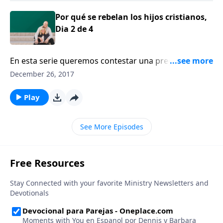
Por qué se rebelan los hijos cristianos,
Dia 2 de 4
En esta serie queremos contestar una pregunta
difícil, ¿Por qué se rebelan los hijos cristianos? Y para
December 26, 2017
ellos tenemos a un invitado especial, Tim Kimmel.
Play
See More Episodes