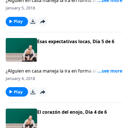
¿Alguien en casa maneja la ira en forma abusiva?
¿Usted ha tratado de persuadir a esa persona que no
January 5, 2018
lo haga, pero no hay cambios? Chip Ingram le anima
a buscar ayuda.
Play
Esas expectativas locas, Día 5 de 6
¿Alguien en casa maneja la ira en forma abusiva?
¿Usted ha tratado de persuadir a esa persona que no
January 4, 2018
lo haga, pero no hay cambios? Chip Ingram le anima
a buscar ayuda.
Play
El corazón del enojo, Día 4 de 6