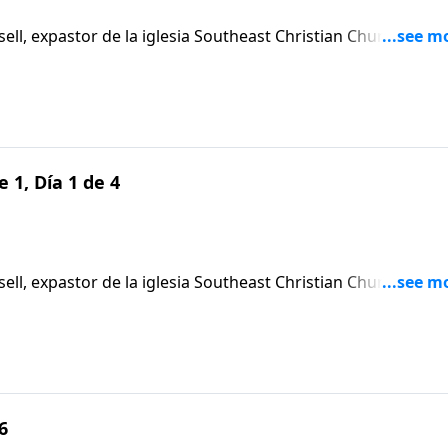
l, expastor de la iglesia Southeast Christian Church en
ujeres sobre la importancia de ser agradecidos.
e 1, Día 1 de 4
l, expastor de la iglesia Southeast Christian Church en
ujeres sobre la importancia de ser agradecidos.
6