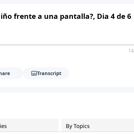
ño frente a una pantalla?, Dia 4 de 6
14
hare
Transcript
ies
By Topics