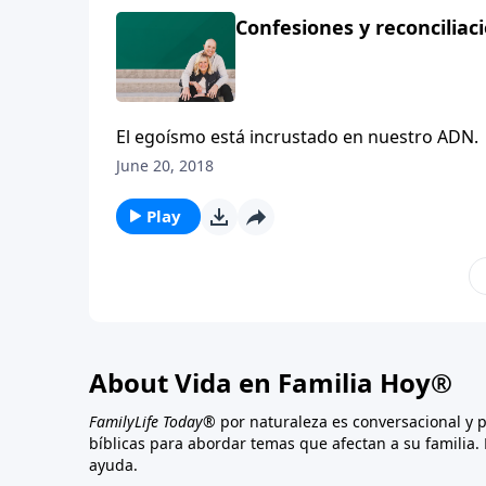
Confesiones y reconciliaci
El egoísmo está incrustado en nuestro ADN. 
del perdón parte de nuestro estilo de vida, s
June 20, 2018
Play
About Vida en Familia Hoy®
FamilyLife Today®
por naturaleza es conversacional y 
bíblicas para abordar temas que afectan a su familia. 
ayuda.