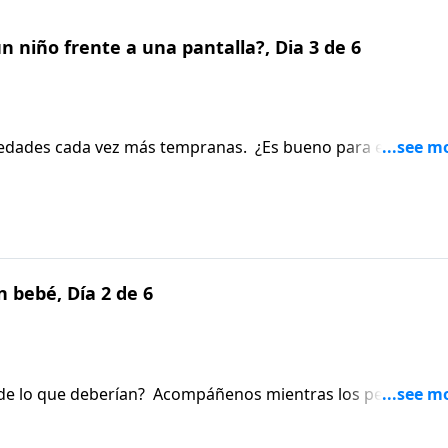
 niño frente a una pantalla?, Dia 3 de 6
edades cada vez más tempranas. ¿Es bueno para ellos? Lo
a Michelle Cretella, hablan sobre los efectos del tiempo que
 bebé, Día 2 de 6
a de lo que deberían? Acompáñenos mientras los pediatras
con los padres sanos conejos para acostar a los pequeños a
tora Cretella son padres y también comparten lo que han