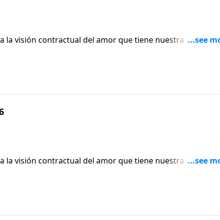
a la visión contractual del amor que tiene nuestra cultura, 
íblica del amor, que es amar al otro, no porque lo merezca,
6
a la visión contractual del amor que tiene nuestra cultura, 
íblica del amor, que es amar al otro, no porque lo merezca,