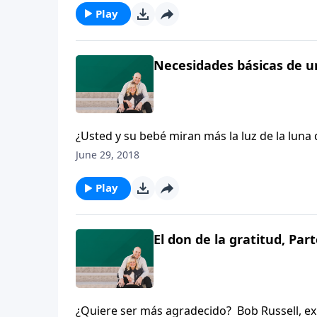
aprendido acerca de suplir las necesidades n
Play
Necesidades básicas de un
¿Usted y su bebé miran más la luz de la lun
Den Trumbull y Michelle Cretella comparten 
June 29, 2018
hora de dormir. El doctor Trumbull y la doc
aprendido acerca de suplir las necesidades n
Play
El don de la gratitud, Part
¿Quiere ser más agradecido? Bob Russell, expa