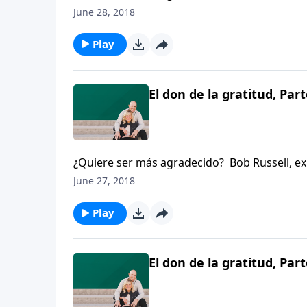
Kentucky, nos cuenta cómo servir a los “meno
June 28, 2018
Play
El don de la gratitud, Part
¿Quiere ser más agradecido? Bob Russell, expa
Kentucky, nos cuenta cómo servir a los “meno
June 27, 2018
Play
El don de la gratitud, Part