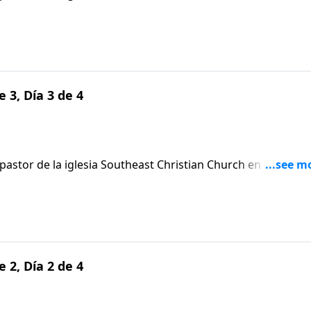
s afortunados” puede alentar la gratitud.
e 3, Día 3 de 4
stor de la iglesia Southeast Christian Church en Louisville
s afortunados” puede alentar la gratitud.
e 2, Día 2 de 4