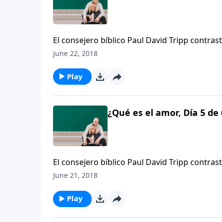
El consejero bíblico Paul David Tripp contrast
hago esto y tú haces lo otro”, con la visión b
June 22, 2018
sino porque Dios nos amó primero.
Play
¿Qué es el amor, Día 5 de 
El consejero bíblico Paul David Tripp contrast
hago esto y tú haces lo otro”, con la visión b
June 21, 2018
sino porque Dios nos amó primero.
Play