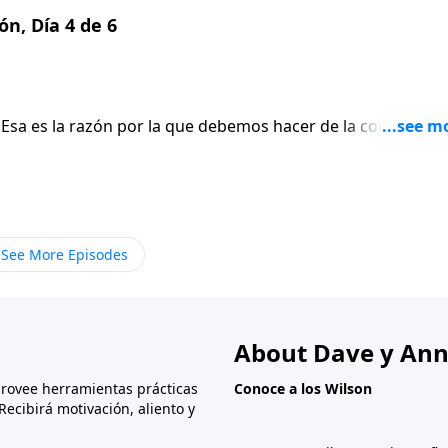
ón, Día 4 de 6
Esa es la razón por la que debemos hacer de la confesión y
egún Paul David Tripp.
See More Episodes
About Dave y Ann
provee herramientas prácticas
Conoce a los Wilson
Recibirá motivación, aliento y