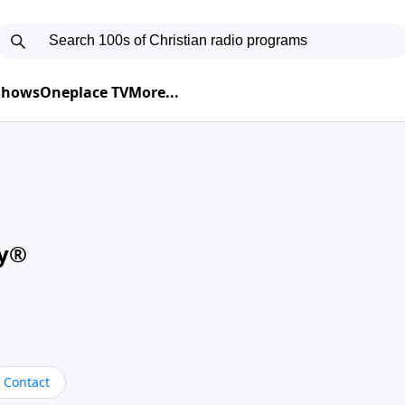
 Shows
Oneplace TV
More...
oy®
Contact