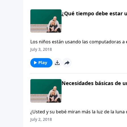
¿Qué tiempo debe estar un
Los niños están usando las computadoras a 
pediatras, el doctor Den Trumbull y la doctor
July 3, 2018
los niños pasan frente a la pantalla.
Play
Necesidades básicas de un
¿Usted y su bebé miran más la luz de la lun
Den Trumbull y Michelle Cretella comparten 
July 2, 2018
hora de dormir. El doctor Trumbull y la doc