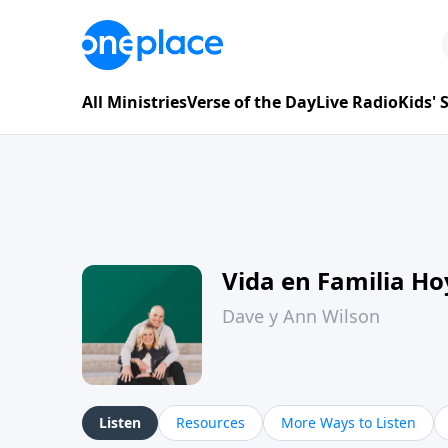
All Ministries
Verse of the Day
Live Radio
Kids'
Vida en Familia H
Dave y Ann Wilson
Listen
Resources
More Ways to Listen