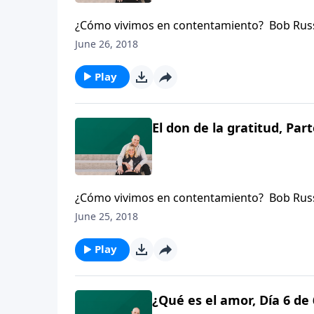
¿Cómo vivimos en contentamiento? Bob Russel
Louisville, Kentucky, se dirige a hombres y m
June 26, 2018
Play
El don de la gratitud, Part
¿Cómo vivimos en contentamiento? Bob Russel
Louisville, Kentucky, se dirige a hombres y m
June 25, 2018
Play
¿Qué es el amor, Día 6 de 