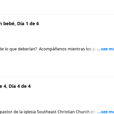
utricionales de un bebé.
 bebé, Día 1 de 6
a de lo que deberían? Acompáñenos mientras los pediatras
con los padres sanos conejos para acostar a los pequeños a
tora Cretella son padres y también comparten lo que han
utricionales de un bebé.
e 4, Día 4 de 4
stor de la iglesia Southeast Christian Church en Louisville