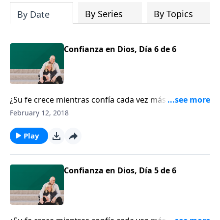
By Series
By Topics
By Date
Confianza en Dios, Día 6 de 6
¿Su fe crece mientras confía cada vez más en Dios? El
pastor Crawford Loritts nos recuerda que una fe
February 12, 2018
como la de Abraham no niega la realidad de sus
circunstancias, sino que confía en las promesas de
Play
Dios, a pesar de ellas. Crawford explica cómo
podemos enseñarles a nuestros hijos a depender
también de Él.
Confianza en Dios, Día 5 de 6