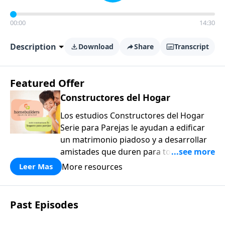
00:00
14:30
Description
Download
Share
Transcript
Featured Offer
Constructores del Hogar
Los estudios Constructores del Hogar
Serie para Parejas le ayudan a edificar
un matrimonio piadoso y a desarrollar
amistades que duren para toda la vida.
¡Únase a uno de los estudios de grupos
More resources
Leer Mas
pequeños de mayor crecimiento, y lleve
a casa los principios de la Palabra de
Dios para compartirlos con su familia,
Past Episodes
su iglesia y su comunidad!