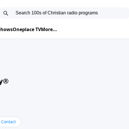
 Shows
Oneplace TV
More...
oy®
Contact