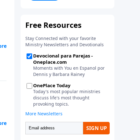
la vida. ¡Únase a uno de los
estudios de grupos pequeños de
mayor crecimiento, y lleve a casa
los principios de la Palabra de
Dios para compartirlos con su
familia, su iglesia y su
comunidad!
,
en
su