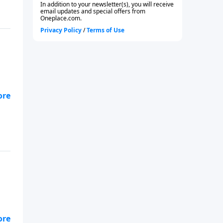
ez
su
ez
en
aba
e,