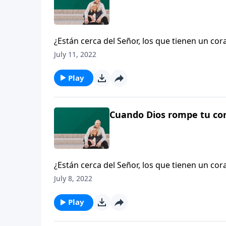
¿Están cerca del Señor, los que tienen un c
hombre que ha luchado con un tipo raro y c
July 11, 2022
suicidio como una salida de su dolor, hasta q
Lázaro. Acompáñenos para escuchar sobre lo 
Play
peligrosas.
Cuando Dios rompe tu cor
¿Están cerca del Señor, los que tienen un c
hombre que ha luchado con un tipo raro y c
July 8, 2022
suicidio como una salida de su dolor, hasta q
Lázaro. Acompáñenos para escuchar sobre lo 
Play
peligrosas.