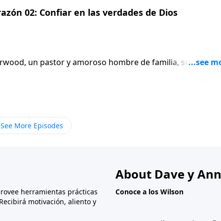
zón 02: Confiar en las verdades de Dios
wood, un pastor y amoroso hombre de familia, se hizo la
 una forma crónica de leucemia. Ed comparte cómo fue
 intenso dolor y la agonía de la enfermedad lo llevaron a u
staba harto de orar. Escuche cómo él cuenta sobre la fe
durante sus días más oscuros.
See More Episodes
About Dave y Ann
provee herramientas prácticas
Conoce a los Wilson
Recibirá motivación, aliento y