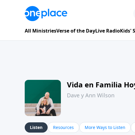
All Ministries
Verse of the Day
Live Radio
Kids'
Vida en Familia H
Dave y Ann Wilson
Listen
Resources
More Ways to Listen