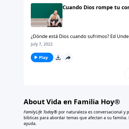
Cuando Dios rompe tu cora
¿Dónde está Dios cuando sufrimos? Ed Under
misma pregunta cuando fue sorprendido por
July 7, 2022
cuando se enteró de su diagnóstico y cómo el
punto tan bajo, que le dijo a su esposa que e
Play
inquebrantable de su esposa que lo sostuvo 
About Vida en Familia Hoy®
FamilyLife Today®
por naturaleza es conversacional y 
bíblicas para abordar temas que afectan a su familia. 
ayuda.