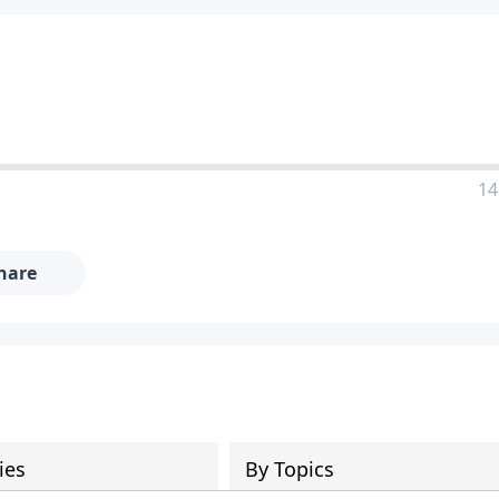
14
hare
ies
By Topics