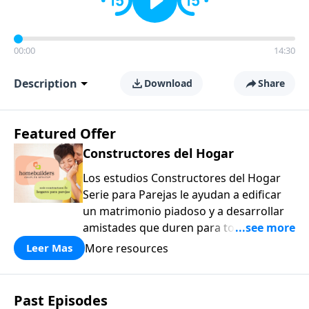
00:00
14:30
Description
Download
Share
Featured Offer
Constructores del Hogar
Los estudios Constructores del Hogar
Serie para Parejas le ayudan a edificar
un matrimonio piadoso y a desarrollar
amistades que duren para toda la vida.
¡Únase a uno de los estudios de grupos
More resources
Leer Mas
pequeños de mayor crecimiento, y lleve
a casa los principios de la Palabra de
Dios para compartirlos con su familia,
Past Episodes