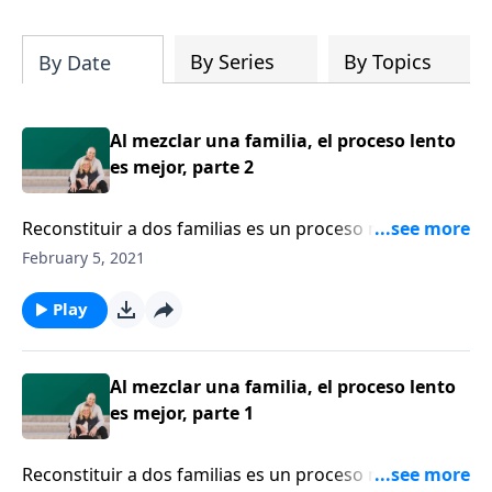
su iglesia y su comunidad!
By Series
By Topics
By Date
Al mezclar una familia, el proceso lento
es mejor, parte 2
Reconstituir a dos familias es un proceso más lento,
más complicado y más lleno de desafíos de lo que
February 5, 2021
cualquiera podría esperar. Hay varias cosas claves
que los padres biológicos deben hacer para que la
Play
madrastra o padrastro tenga éxito con los hijos. Ron
Deal, asegura que la lealtad con el cónyuge es una de
ellas.
Al mezclar una familia, el proceso lento
es mejor, parte 1
Reconstituir a dos familias es un proceso más lento,