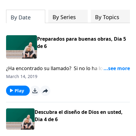
su iglesia y su comunidad!
By Series
By Topics
By Date
Preparados para buenas obras, Dia 5
de 6
¿Ha encontrado su llamado? Si no lo ha logrado, ¿no
cree que ya es hora? Bill Hendricks anima a los
March 14, 2019
oyentes a dar los pasos correctos para descubrir sus
dones y capacidades para que se dediquen a su
Play
pasión.
Descubra el diseño de Dios en usted,
Dia 4 de 6