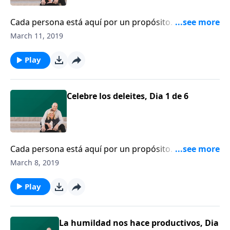
Cada persona está aquí por un propósito.
Lamentablemente, muchos de nosotros no sabemos
March 11, 2019
cuál es ese propósito. Bill Hendricks ofrece algunos
consejos prácticos para descubrir su pasión.
Play
Celebre los deleites, Dia 1 de 6
Cada persona está aquí por un propósito.
Lamentablemente, muchos de nosotros no sabemos
March 8, 2019
cuál es ese propósito. Bill Hendricks ofrece algunos
consejos prácticos para descubrir su pasión.
Play
La humildad nos hace productivos, Dia