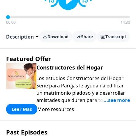
00:00
14:30
Description
Download
Share
Transcript
Featured Offer
Constructores del Hogar
Los estudios Constructores del Hogar
Serie para Parejas le ayudan a edificar
un matrimonio piadoso y a desarrollar
amistades que duren para toda la vida.
¡Únase a uno de los estudios de grupos
More resources
Leer Mas
pequeños de mayor crecimiento, y lleve
a casa los principios de la Palabra de
Dios para compartirlos con su familia,
Past Episodes