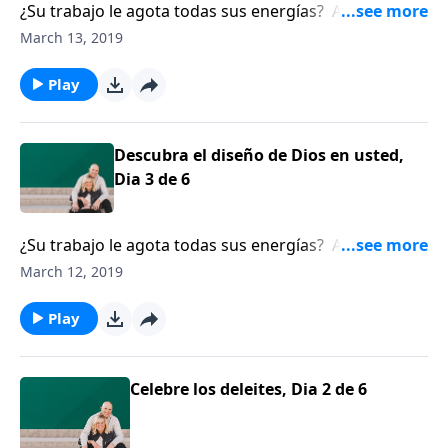
¿Su trabajo le agota todas sus energías? A lo mejor
sea porque no está usando sus dones naturales. Bill
March 13, 2019
Hendricks le aconseja qué puede hacer para ubicar
sus talentos naturales para que comience a usar sus
Play
dones para la gloria de Dios.
Descubra el diseño de Dios en usted,
Dia 3 de 6
¿Su trabajo le agota todas sus energías? A lo mejor
sea porque no está usando sus dones naturales. Bill
March 12, 2019
Hendricks le aconseja qué puede hacer para ubicar
sus talentos naturales para que comience a usar sus
Play
dones para la gloria de Dios.
Celebre los deleites, Dia 2 de 6