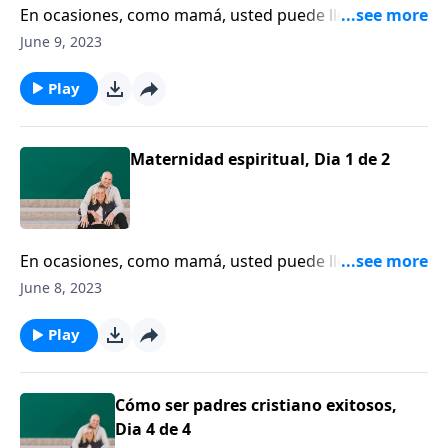
En ocasiones, como mamá, usted puede llegar a estar
tan consumida con la cotidianidad de cambiar
June 9, 2023
pañales y preparar almuerzos, que se olvida de
asimilar el cuadro global. Ahí es donde tiene que
Play
entrar una mentora, según Susan Hunt.
Maternidad espiritual, Dia 1 de 2
En ocasiones, como mamá, usted puede llegar a estar
tan consumida con la cotidianidad de cambiar
June 8, 2023
pañales y preparar almuerzos, que se olvida de
asimilar el cuadro global. Ahí es donde tiene que
Play
entrar una mentora, según Susan Hunt.
Cómo ser padres cristiano exitosos,
Dia 4 de 4