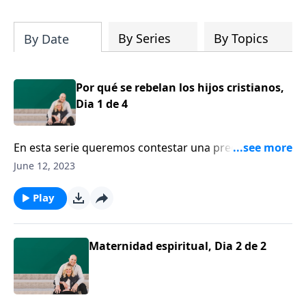
su iglesia y su comunidad!
By Series
By Topics
By Date
Por qué se rebelan los hijos cristianos,
Dia 1 de 4
En esta serie queremos contestar una pregunta
difícil, ¿Por qué se rebelan los hijos cristianos? Y para
June 12, 2023
ellos tenemos a un invitado especial, Tim Kimmel.
Play
Maternidad espiritual, Dia 2 de 2