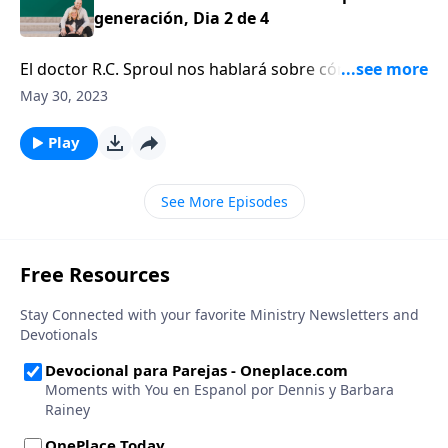
generación, Dia 2 de 4
El doctor R.C. Sproul nos hablará sobre cómo una
generación puede transmitirle la verdad bíblica a la
May 30, 2023
siguiente.
Play
See More Episodes