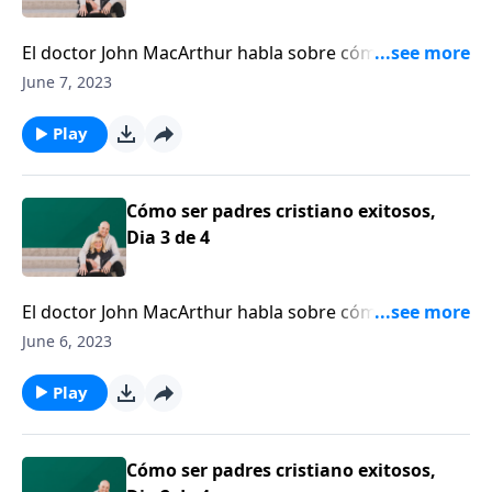
El doctor John MacArthur habla sobre cómo nuestros
hijos pueden ser sabios y qué podemos hacer como
June 7, 2023
padres, como padres sabios, para ayudar a
transmitirles algo de esa sabiduría.
Play
Cómo ser padres cristiano exitosos,
Dia 3 de 4
El doctor John MacArthur habla sobre cómo nuestros
hijos pueden ser sabios y qué podemos hacer como
June 6, 2023
padres, como padres sabios, para ayudar a
transmitirles algo de esa sabiduría.
Play
Cómo ser padres cristiano exitosos,