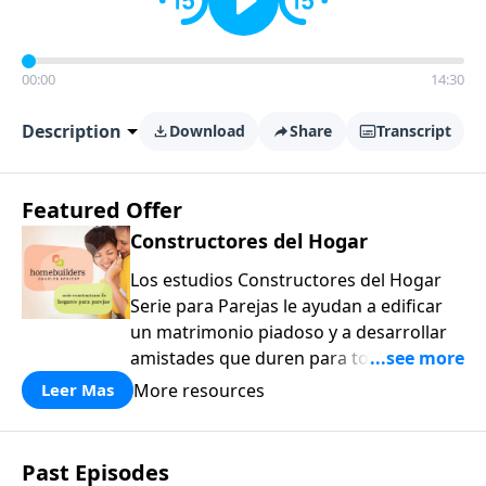
00:00
14:30
Description
Download
Share
Transcript
Featured Offer
Constructores del Hogar
Los estudios Constructores del Hogar
Serie para Parejas le ayudan a edificar
un matrimonio piadoso y a desarrollar
amistades que duren para toda la vida.
¡Únase a uno de los estudios de grupos
More resources
Leer Mas
pequeños de mayor crecimiento, y lleve
a casa los principios de la Palabra de
Dios para compartirlos con su familia,
Past Episodes