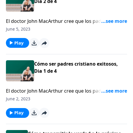
Dia 2 de 4
El doctor John MacArthur cree que los padres tienen
la responsabilidad de criar hijos que puedan manejar
June 5, 2023
la vida con destreza.
Play
Cómo ser padres cristiano exitosos,
Dia 1 de 4
El doctor John MacArthur cree que los padres tienen
la responsabilidad de criar hijos que puedan manejar
June 2, 2023
la vida con destreza.
Play