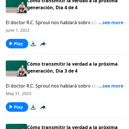
Cómo transmitir la verdad a la próxima
generación, Dia 4 de 4
El doctor R.C. Sproul nos hablará sobre cómo una
generación puede transmitirle la verdad bíblica a la
June 1, 2023
siguiente.
Play
Cómo transmitir la verdad a la próxima
generación, Dia 3 de 4
El doctor R.C. Sproul nos hablará sobre cómo una
generación puede transmitirle la verdad bíblica a la
May 31, 2023
siguiente.
Play
Cómo transmitir la verdad a la próxima