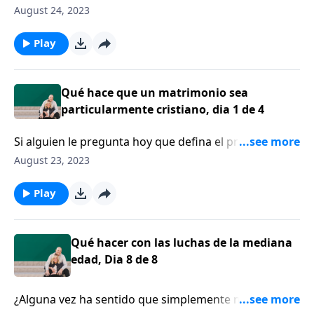
su matrimonio, ¿cuál es ese propósito? ¿Por qué se
August 24, 2023
casó? ¿Qué clase de respuesta le daría? Hoy veremos
si podemos confrontar esa pregunta y tratar de
Play
pensar en el diseño de Dios, en el propósito de Dios
para que dos se conviertan en uno.
Qué hace que un matrimonio sea
particularmente cristiano, dia 1 de 4
Si alguien le pregunta hoy que defina el propósito de
su matrimonio, ¿cuál es ese propósito? ¿Por qué se
August 23, 2023
casó? ¿Qué clase de respuesta le daría? Hoy veremos
si podemos confrontar esa pregunta y tratar de
Play
pensar en el diseño de Dios, en el propósito de Dios
para que dos se conviertan en uno.
Qué hacer con las luchas de la mediana
edad, Dia 8 de 8
¿Alguna vez ha sentido que simplemente no puede