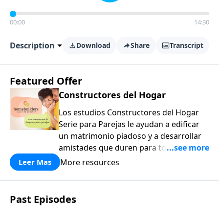
00:00
14:30
Description
Download
Share
Transcript
Featured Offer
Constructores del Hogar
Los estudios Constructores del Hogar
Serie para Parejas le ayudan a edificar
un matrimonio piadoso y a desarrollar
amistades que duren para toda la vida.
¡Únase a uno de los estudios de grupos
More resources
Leer Mas
pequeños de mayor crecimiento, y lleve
a casa los principios de la Palabra de
Dios para compartirlos con su familia,
Past Episodes
su iglesia y su comunidad!