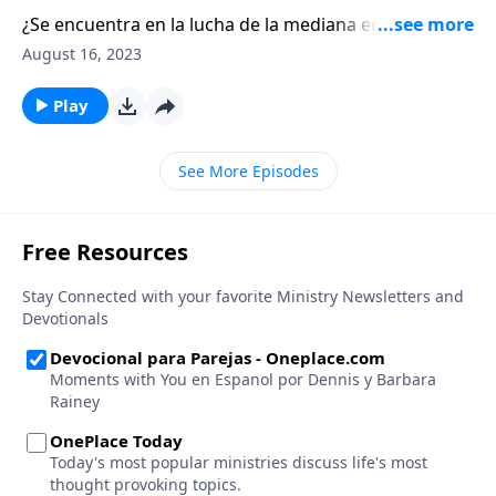
¿Se encuentra en la lucha de la mediana edad, puesto
que la vida parece acelerarse mientras usted
August 16, 2023
disminuye su velocidad?
Play
See More Episodes