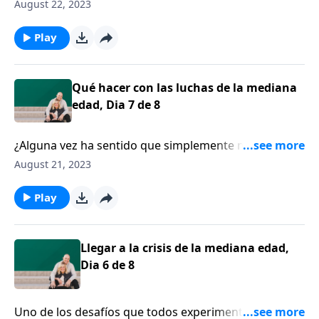
estar al día con todo lo que está pasando en la vida?
August 22, 2023
Si la vida parece haberse salido de control para usted,
¿alguna vez se ha preguntado qué es lo que Dios
Play
pretende?
Qué hacer con las luchas de la mediana
edad, Dia 7 de 8
¿Alguna vez ha sentido que simplemente no puede
estar al día con todo lo que está pasando en la vida?
August 21, 2023
Si la vida parece haberse salido de control para usted,
¿alguna vez se ha preguntado qué es lo que Dios
Play
pretende?
Llegar a la crisis de la mediana edad,
Dia 6 de 8
Uno de los desafíos que todos experimentamos en