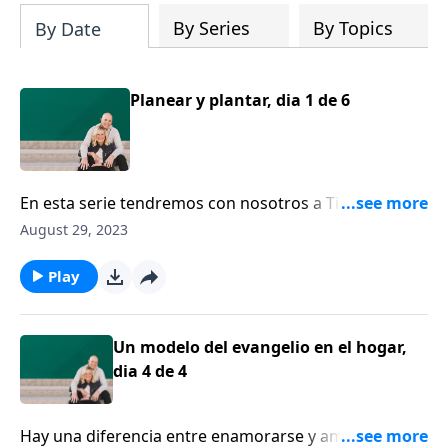
By Series
By Topics
By Date
Planear y plantar, dia 1 de 6
En esta serie tendremos con nosotros a Tim y Kathy
Keller, para hablar sobre cómo plantar, cuidar y
August 29, 2023
cultivar un matrimonio saludable.
Play
Un modelo del evangelio en el hogar,
dia 4 de 4
Hay una diferencia entre enamorarse y amar a