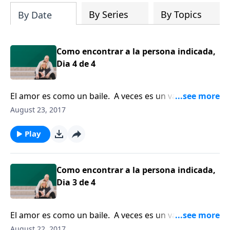
By Series
By Topics
By Date
Como encontrar a la persona indicada,
Dia 4 de 4
El amor es como un baile. A veces es un vals y otras
veces es el baile del conejo. Clarence Shuler
August 23, 2017
recomienda a los solteros buscar sabiduría y apoyo
en el proceso de encontrar a la persona indicada.
Play
Como encontrar a la persona indicada,
Dia 3 de 4
El amor es como un baile. A veces es un vals y otras
veces es el baile del conejo. Clarence Shuler
August 22, 2017