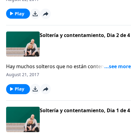
recomienda a los solteros buscar sabiduría y apoyo
en el proceso de encontrar a la persona indicada.
Play
Soltería y contentamiento, Dia 2 de 4
Hay muchos solteros que no están contentos con
serlo y piensan que tal vez el matrimonio sería la
August 21, 2017
solución a todos sus problemas. El escritor y
consejero, Clarence Shuler, les motiva a que
Play
abandonen esa idea.
Soltería y contentamiento, Dia 1 de 4