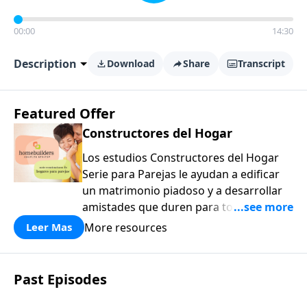
00:00
14:30
Description
Download
Share
Transcript
Featured Offer
Constructores del Hogar
Los estudios Constructores del Hogar
Serie para Parejas le ayudan a edificar
un matrimonio piadoso y a desarrollar
amistades que duren para toda la vida.
¡Únase a uno de los estudios de grupos
More resources
Leer Mas
pequeños de mayor crecimiento, y lleve
a casa los principios de la Palabra de
Dios para compartirlos con su familia,
Past Episodes
su iglesia y su comunidad!