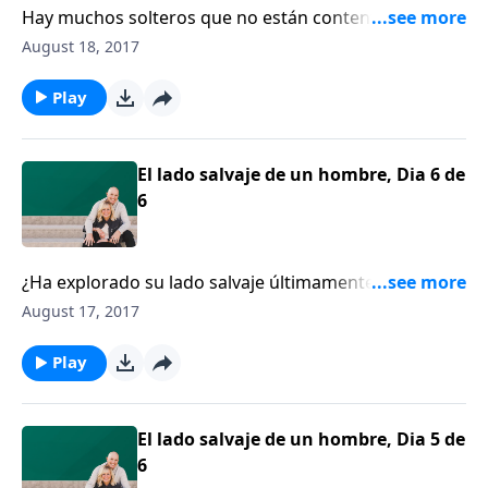
Hay muchos solteros que no están contentos con
serlo y piensan que tal vez el matrimonio sería la
August 18, 2017
solución a todos sus problemas. El escritor y
consejero, Clarence Shuler, les motiva a que
Play
abandonen esa idea.
El lado salvaje de un hombre, Dia 6 de
6
¿Ha explorado su lado salvaje últimamente? Si es
como la mayoría de hombres, debe estar
August 17, 2017
concluyendo una gran aventura o soñando con
alguna. El escritor y orador Stephen Mansfield
Play
instruye a las mamás para que puedan relacionarse
con sus temerarios hijos varones.
El lado salvaje de un hombre, Dia 5 de
6