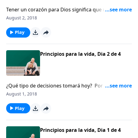
Tener un corazón para Dios significa que usted
tendrá una vida relevante. Dennis Rainey comparte
August 2, 2018
sus reflexiones acerca de siete decisiones de las que
usted jamás se arrepentirá.
Play
Principios para la vida, Dia 2 de 4
¿Qué tipo de decisiones tomará hoy? Por años,
Dennis Rainey ha compartido siete principios para la
August 1, 2018
vida. Descubra por qué buscar a Dios es el inicio de
todo.
Play
Principios para la vida, Dia 1 de 4