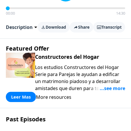
00:00
14:30
Description
Download
Share
Transcript
Featured Offer
Constructores del Hogar
Los estudios Constructores del Hogar
Serie para Parejas le ayudan a edificar
un matrimonio piadoso y a desarrollar
amistades que duren para toda la vida.
¡Únase a uno de los estudios de grupos
More resources
Leer Mas
pequeños de mayor crecimiento, y lleve
a casa los principios de la Palabra de
Dios para compartirlos con su familia,
Past Episodes
su iglesia y su comunidad!