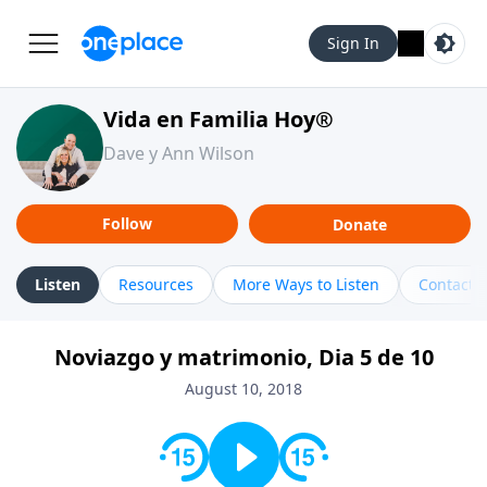
Sign In
Vida en Familia Hoy®
Dave y Ann Wilson
Follow
Donate
Listen
Resources
More Ways to Listen
Contact
Noviazgo y matrimonio, Dia 5 de 10
August 10, 2018