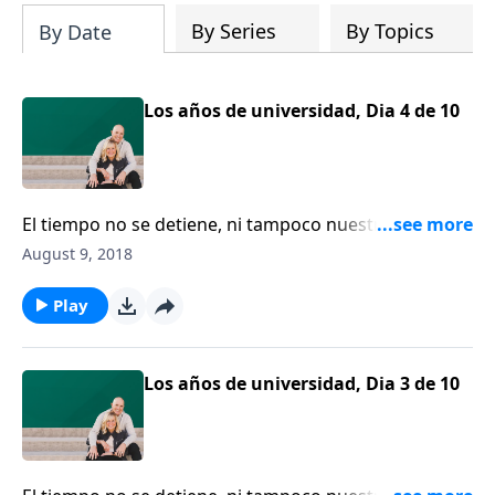
By Series
By Topics
By Date
Los años de universidad, Dia 4 de 10
El tiempo no se detiene, ni tampoco nuestras vidas.
Bárbara Rainey habla acerca de su vida estudiantil en
August 9, 2018
la Universidad de Arkansas y los eventos que le
llevaron a conocer a su compañero Dennis Rainey,
Play
que más tarde se convertiría en su esposo. Aunque el
énfasis de Bárbara era Historia, admite que su pasión
era seguir a Cristo. Bárbara explica su participación
Los años de universidad, Dia 3 de 10
temprana en Cruzada Estudiantil para Cristo.