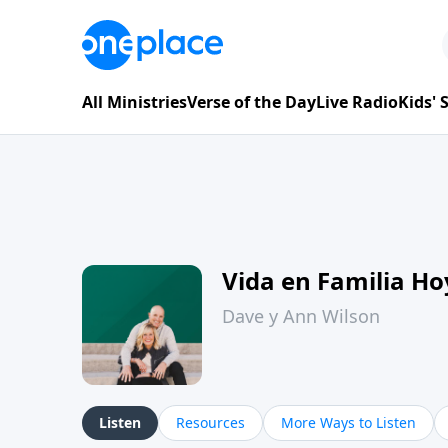
All Ministries
Verse of the Day
Live Radio
Kids'
Vida en Familia H
Dave y Ann Wilson
Listen
Resources
More Ways to Listen