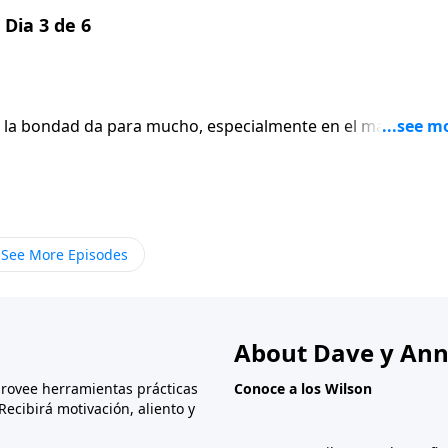
 Dia 3 de 6
 la bondad da para mucho, especialmente en el matrimoni
pareja ha dejado de señalar lo negativo, ambos empezará
e la bondad hoy mismo. Recuerde que no puede decir nada
haga un elogio y, finalmente, siga con un acto de bondad.
See More Episodes
About Dave y Ann
provee herramientas prácticas
Conoce a los Wilson
Recibirá motivación, aliento y