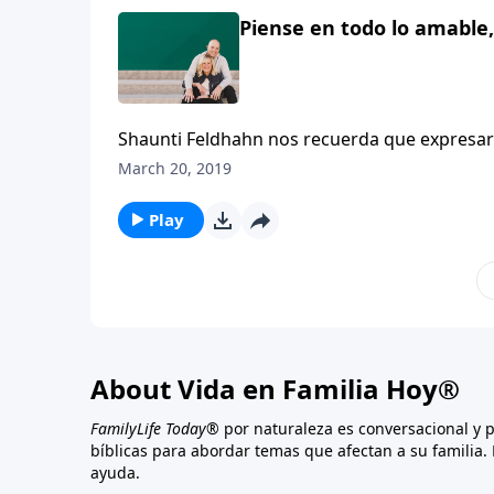
Piense en todo lo amable,
Shaunti Feldhahn nos recuerda que expresar
Cuando un cónyuge comienza a notar que su 
March 20, 2019
sentir mucho más gozo. Comience el reto d
negativo ni de frente ni a ante otros, luego 
Play
About Vida en Familia Hoy®
FamilyLife Today®
por naturaleza es conversacional y 
bíblicas para abordar temas que afectan a su familia. 
ayuda.