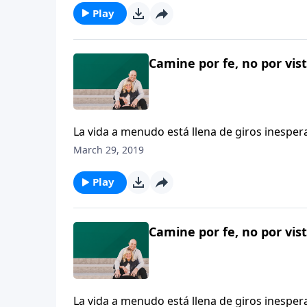
Play
Camine por fe, no por vist
La vida a menudo está llena de giros inesper
esperanza”, habla honestamente acerca de lo
March 29, 2019
nacimiento de su primer hijo, Christian, que
con las discapacidades de Christian afectó s
Play
obrando, incluso en sus circunstancias difícil
Camine por fe, no por vist
La vida a menudo está llena de giros inesper