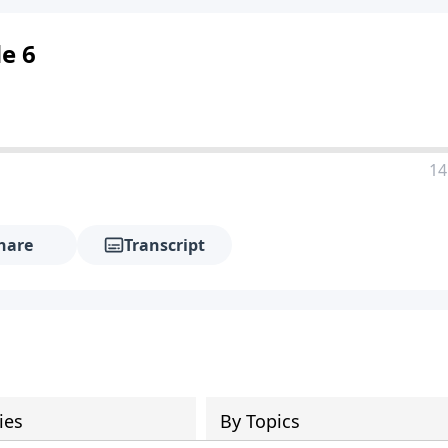
de 6
14
hare
Transcript
ies
By Topics