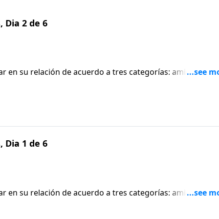
 Dia 2 de 6
r en su relación de acuerdo a tres categorías: amigos, soc
ras prácticas y divertidas en que una pareja puede
 Dia 1 de 6
r en su relación de acuerdo a tres categorías: amigos, soc
ras prácticas y divertidas en que una pareja puede