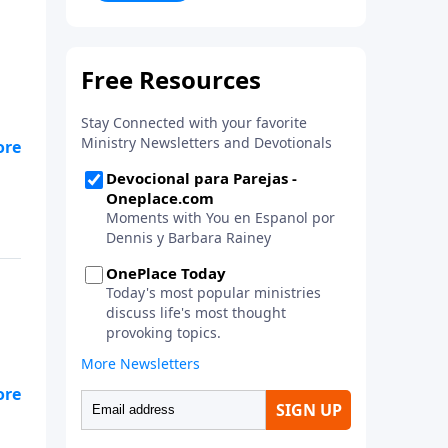
la vida. ¡Únase a uno de los
estudios de grupos pequeños de
mayor crecimiento, y lleve a casa
los principios de la Palabra de
Dios para compartirlos con su
familia, su iglesia y su
comunidad!
ios
ios