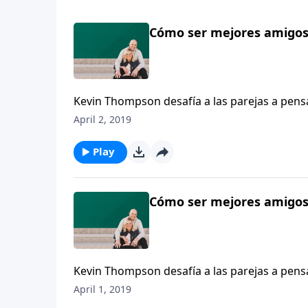
Cómo ser mejores amigos,
Kevin Thompson desafía a las parejas a pensa
y amantes. Thompson comparte algunas mane
April 2, 2019
desarrollar su amistad.
Play
Cómo ser mejores amigos,
Kevin Thompson desafía a las parejas a pensa
y amantes. Thompson comparte algunas mane
April 1, 2019
desarrollar su amistad.