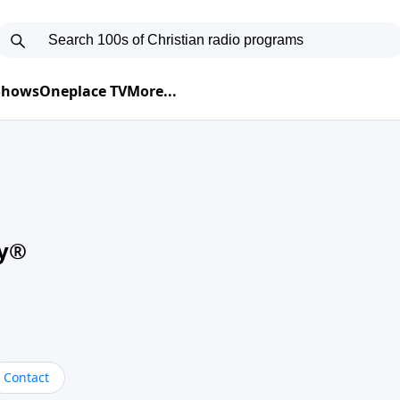
 Shows
Oneplace TV
More...
oy®
Contact