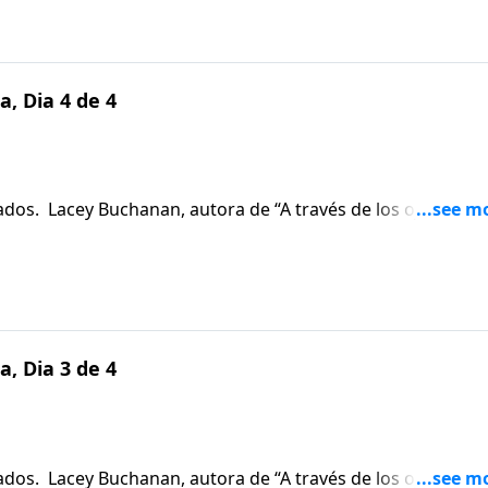
a, Dia 4 de 4
ados. Lacey Buchanan, autora de “A través de los ojos de la
s desafíos que ella y su esposo han afrontado desde el
 nació ciego. Buchanan nos cuenta cómo la presión de lidiar
u matrimonio, y cómo Dios le mostró a ella que Él estaba
es.
a, Dia 3 de 4
ados. Lacey Buchanan, autora de “A través de los ojos de la