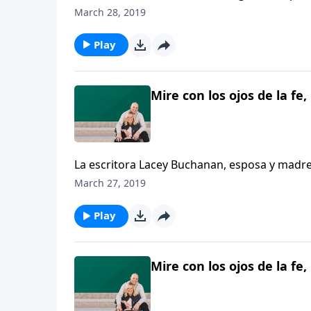
esperanza”, habla honestamente acerca de lo
March 28, 2019
nacimiento de su primer hijo, Christian, que
con las discapacidades de Christian afectó s
Play
obrando, incluso en sus circunstancias difícil
Mire con los ojos de la fe,
La escritora Lacey Buchanan, esposa y madre 
Christian, quien nació con severas deformid
March 27, 2019
esposo les ayudaron a superar las dificultades 
Play
Mire con los ojos de la fe,