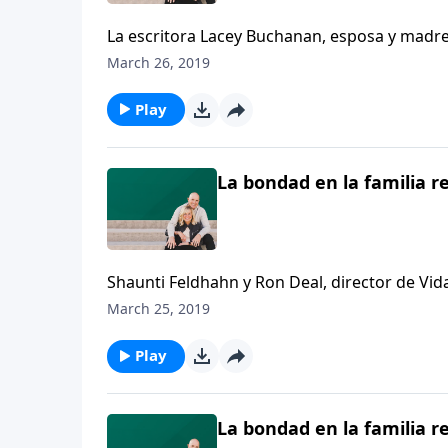
La escritora Lacey Buchanan, esposa y madre 
Christian, quien nació con severas deformid
March 26, 2019
esposo les ayudaron a superar las dificultades 
Play
La bondad en la familia re
Shaunti Feldhahn y Ron Deal, director de Vid
bondad en la familia reconstruida. Feldhah
March 25, 2019
acoger. Cuando intencionalmente la ponemos 
positivo y practicando pequeños actos de bo
Play
ayuda a localizar nuestros patrones de negat
hasta el más duro de los corazones.
La bondad en la familia re