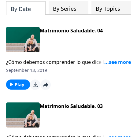
By Series
By Topics
By Date
Matrimonio Saludable. 04
¿Cómo debemos comprender lo que dice la Biblia
sobre la sumisión, la autoridad y el liderazgo?
September 13, 2019
Play
Matrimonio Saludable. 03