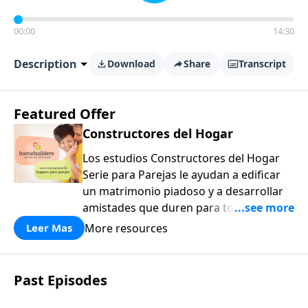
00:00
14:30
Description
Download
Share
Transcript
Featured Offer
Constructores del Hogar
Los estudios Constructores del Hogar
Serie para Parejas le ayudan a edificar
un matrimonio piadoso y a desarrollar
amistades que duren para toda la vida.
¡Únase a uno de los estudios de grupos
More resources
Leer Mas
pequeños de mayor crecimiento, y lleve
a casa los principios de la Palabra de
Dios para compartirlos con su familia,
Past Episodes
su iglesia y su comunidad!