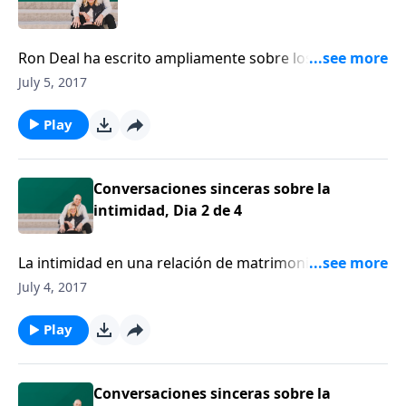
Ron Deal ha escrito ampliamente sobre los lidiar con
los desafíos que afrontan las parejas en un segundo
July 5, 2017
o tercer matrimonio y las familias compuestas. Hoy
dedicaremos nuestro tiempo para pensar juntos
Play
sobre la pasión en el matrimonio.
Conversaciones sinceras sobre la
intimidad, Dia 2 de 4
La intimidad en una relación de matrimonio entre un
esposo y una esposa es importante. Escucharemos
July 4, 2017
un mensaje muy franco y sincero sobre la
importancia de la intimidad en una relación de
Play
matrimonio por el consejero y autor Ron Deal.
Conversaciones sinceras sobre la