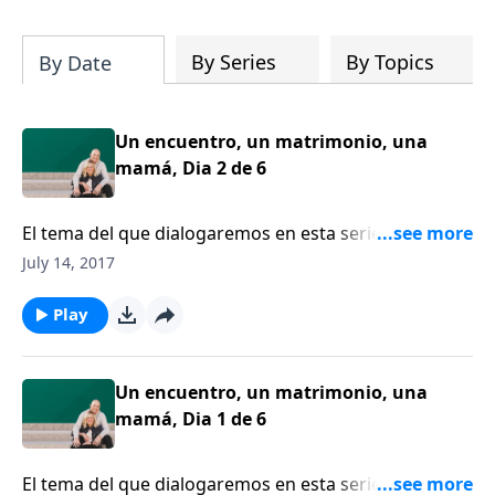
su iglesia y su comunidad!
By Series
By Topics
By Date
Un encuentro, un matrimonio, una
mamá, Dia 2 de 6
El tema del que dialogaremos en esta serie pretende
responder a la pregunta: ¿Y si criar hijos fuera el
July 14, 2017
trabajo más importante del mundo? Sandy Calwell
trabajó por varios años en la televisión. Ella tomó la
Play
decisión heroica de renunciar para ser mamá.
Un encuentro, un matrimonio, una
mamá, Dia 1 de 6
El tema del que dialogaremos en esta serie pretende