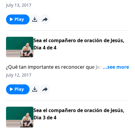
responder a la pregunta: ¿Y si criar hijos fuera el
July 13, 2017
trabajo más importante del mundo? Sandy Calwell
trabajó por varios años en la televisión. Ella tomó la
Play
decisión heroica de renunciar para ser mamá.
Sea el compañero de oración de Jesús,
Dia 4 de 4
¿Qué tan importante es reconocer que Jesús mismo
está orando por nosotros, nuestro matrimonio y por
July 12, 2017
nuestra familia? Hoy continuaremos con la última
parte del mensaje de David Nasser.
Play
Sea el compañero de oración de Jesús,
Dia 3 de 4