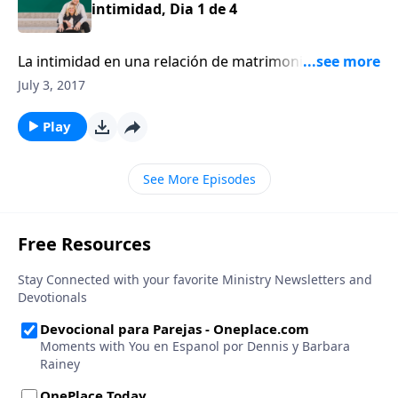
intimidad, Dia 1 de 4
La intimidad en una relación de matrimonio entre un
esposo y una esposa es importante. Escucharemos
July 3, 2017
un mensaje muy franco y sincero sobre la
importancia de la intimidad en una relación de
Play
matrimonio por el consejero y autor Ron Deal.
See More Episodes