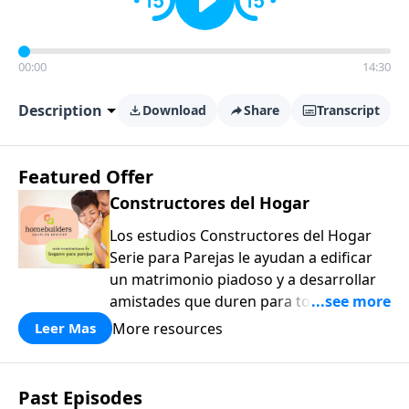
00:00
14:30
Description
Download
Share
Transcript
Featured Offer
Constructores del Hogar
Los estudios Constructores del Hogar
Serie para Parejas le ayudan a edificar
un matrimonio piadoso y a desarrollar
amistades que duren para toda la vida.
¡Únase a uno de los estudios de grupos
More resources
Leer Mas
pequeños de mayor crecimiento, y lleve
a casa los principios de la Palabra de
Dios para compartirlos con su familia,
Past Episodes