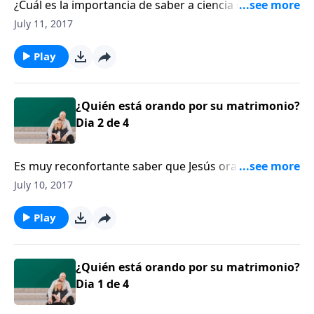
¿Cuál es la importancia de saber a ciencia cierta que
Jesús está orando por nuestro matrimonio y por
July 11, 2017
nuestra familia? Hoy exploraremos ese tema con
David Nasser.
Play
¿Quién está orando por su matrimonio?
Dia 2 de 4
Es muy reconfortante saber que Jesús ora por
nosotros, así dice la Escritura, aun por las cosas que
July 10, 2017
nosotros no sabemos que necesitamos o cómo pedir.
Así nos recuerda David Nasser en esta serie de
Play
mensajes.
¿Quién está orando por su matrimonio?
Dia 1 de 4