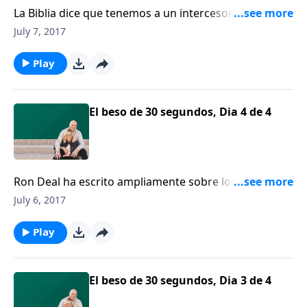
La Biblia dice que tenemos a un intercesor ante el
Padre, que siempre está pidiendo por nosotros. Hoy
July 7, 2017
escucharemos esa verdad en boca de David Nasser.
Play
El beso de 30 segundos, Dia 4 de 4
Ron Deal ha escrito ampliamente sobre los lidiar con
los desafíos que afrontan las parejas en un segundo
July 6, 2017
o tercer matrimonio y las familias compuestas. Hoy
dedicaremos nuestro tiempo para pensar juntos
Play
sobre la pasión en el matrimonio.
El beso de 30 segundos, Dia 3 de 4