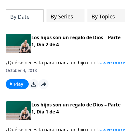
su iglesia y su comunidad!
By Series
By Topics
By Date
Los hijos son un regalo de Dios – Parte
1, Dia 2 de 4
¿Qué se necesita para criar a un hijo con la fe de
Daniel o de Ester? David Jeremiah habla sobre cómo
October 4, 2018
criar hijos que vivan valientemente su fe.
Play
Los hijos son un regalo de Dios – Parte
1, Dia 1 de 4
¿Qué se necesita para criar a un hijo con la fe de