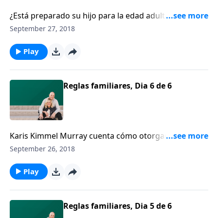
¿Está preparado su hijo para la edad adulta? Dennis y
Bárbara Rainey, padres de seis hijos adultos,
September 27, 2018
identifican cuatro áreas clave de la vida de un hijo
que los padres deben esforzarse por desarrollar,
Play
antes de lanzarlos al ancho mundo.
Reglas familiares, Dia 6 de 6
Karis Kimmel Murray cuenta cómo otorgar el perdón
es la regla #1 del hogar de los Murray, seguida de
September 26, 2018
cerca por la valentía para afrontar los temores,
especialmente cuando toca hacer algo difícil.
Play
Reglas familiares, Dia 5 de 6