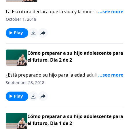
La Escritura declara que la vida y la muerte están en
poder de la lengua. ¿Cómo puede cultivar la vida con
October 1, 2018
sus palabras? Karen Ehman ofrece instrucciones y
sugerencias para que pueda domar su lengua.
Play
Cómo preparar a su hijo adolescente para
el futuro, Dia 2 de 2
¿Está preparado su hijo para la edad adulta? Dennis y
Bárbara Rainey, padres de seis hijos adultos,
September 28, 2018
identifican cuatro áreas clave de la vida de un hijo
que los padres deben esforzarse por desarrollar,
Play
antes de lanzarlos al ancho mundo.
Cómo preparar a su hijo adolescente para
el futuro, Dia 1 de 2