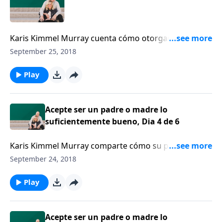
Karis Kimmel Murray cuenta cómo otorgar el perdón
es la regla #1 del hogar de los Murray, seguida de
September 25, 2018
cerca por la valentía para afrontar los temores,
especialmente cuando toca hacer algo difícil.
Play
Acepte ser un padre o madre lo
suficientemente bueno, Dia 4 de 6
Karis Kimmel Murray comparte cómo su plan de
cinco años fue derribado después de siete meses de
September 24, 2018
matrimonio, cuando descubrió que estaba
embarazada. Karis cuenta cómo ella y su esposo se
Play
ajustaron a las sorpresas de la vida.
Acepte ser un padre o madre lo