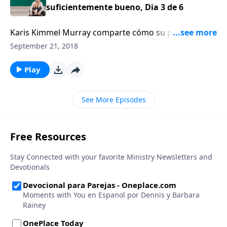
suficientemente bueno, Dia 3 de 6
Karis Kimmel Murray comparte cómo su plan de
cinco años fue derribado después de siete meses de
September 21, 2018
matrimonio, cuando descubrió que estaba
embarazada. Karis cuenta cómo ella y su esposo se
Play
ajustaron a las sorpresas de la vida.
See More Episodes