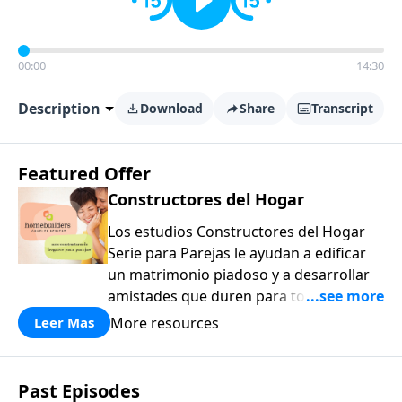
00:00
14:30
Description
Download
Share
Transcript
Featured Offer
Constructores del Hogar
Los estudios Constructores del Hogar
Serie para Parejas le ayudan a edificar
un matrimonio piadoso y a desarrollar
amistades que duren para toda la vida.
¡Únase a uno de los estudios de grupos
More resources
Leer Mas
pequeños de mayor crecimiento, y lleve
a casa los principios de la Palabra de
Dios para compartirlos con su familia,
Past Episodes