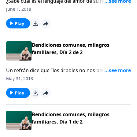
¿Sabe cuál es el lenguaje del amor de su hijo? Todo
niño tiene lo que nos encanta llamar “tanque del
June 1, 2018
amor”. En otras palabras, todo niño tiene
necesidades emocionales específicas que deben ser
Play
suplidas.
Bendiciones comunes, milagros
familiares, Día 2 de 2
Un refrán dice que “los árboles no nos permiten ver
el bosque”. Gary Thomas explica cómo
May 31, 2018
frecuentemente perdemos de vista las bendiciones
actuales de Dios, mientras esperamos milagros
Play
futuros.
Bendiciones comunes, milagros
familiares, Día 1 de 2