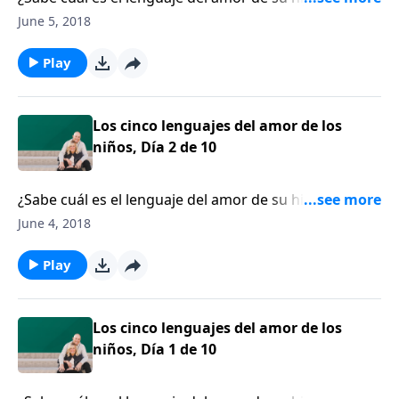
niño tiene lo que nos encanta llamar “tanque del
June 5, 2018
amor”. En otras palabras, todo niño tiene
necesidades emocionales específicas que deben ser
Play
suplidas.
Los cinco lenguajes del amor de los
niños, Día 2 de 10
¿Sabe cuál es el lenguaje del amor de su hijo? Todo
niño tiene lo que nos encanta llamar “tanque del
June 4, 2018
amor”. En otras palabras, todo niño tiene
necesidades emocionales específicas que deben ser
Play
suplidas.
Los cinco lenguajes del amor de los
niños, Día 1 de 10