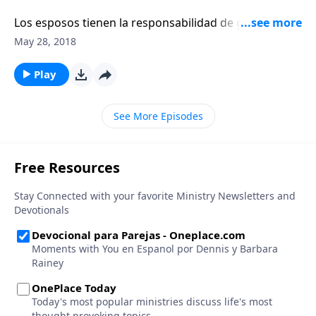
Los esposos tienen la responsabilidad de guiar a sus
esposas con humildad y amor. Roberto Lepine les
May 28, 2018
dice a los hombres cómo debe ser el esposo
cristiano.
Play
See More Episodes