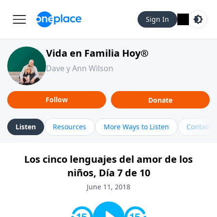
Sign In
Vida en Familia Hoy®
Dave y Ann Wilson
Follow
Donate
Listen
Resources
More Ways to Listen
Contact
Los cinco lenguajes del amor de los
niños, Día 7 de 10
June 11, 2018