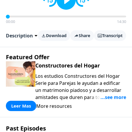
00:00
14:30
Description
Download
Share
Transcript
Featured Offer
Constructores del Hogar
Los estudios Constructores del Hogar
Serie para Parejas le ayudan a edificar
un matrimonio piadoso y a desarrollar
amistades que duren para toda la vida.
¡Únase a uno de los estudios de grupos
More resources
Leer Mas
pequeños de mayor crecimiento, y lleve
a casa los principios de la Palabra de
Dios para compartirlos con su familia,
Past Episodes