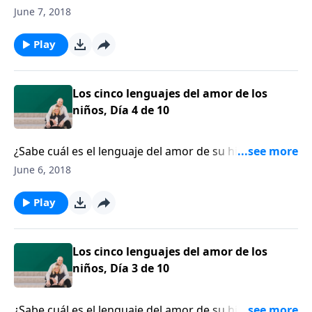
niño tiene lo que nos encanta llamar “tanque del
June 7, 2018
amor”. En otras palabras, todo niño tiene
necesidades emocionales específicas que deben ser
Play
suplidas.
Los cinco lenguajes del amor de los
niños, Día 4 de 10
¿Sabe cuál es el lenguaje del amor de su hijo? Todo
niño tiene lo que nos encanta llamar “tanque del
June 6, 2018
amor”. En otras palabras, todo niño tiene
necesidades emocionales específicas que deben ser
Play
suplidas.
Los cinco lenguajes del amor de los
niños, Día 3 de 10
¿Sabe cuál es el lenguaje del amor de su hijo? Todo