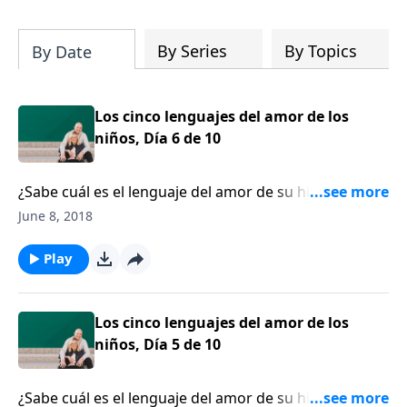
su iglesia y su comunidad!
By Series
By Topics
By Date
Los cinco lenguajes del amor de los
niños, Día 6 de 10
¿Sabe cuál es el lenguaje del amor de su hijo? Todo
niño tiene lo que nos encanta llamar “tanque del
June 8, 2018
amor”. En otras palabras, todo niño tiene
necesidades emocionales específicas que deben ser
Play
suplidas.
Los cinco lenguajes del amor de los
niños, Día 5 de 10
¿Sabe cuál es el lenguaje del amor de su hijo? Todo