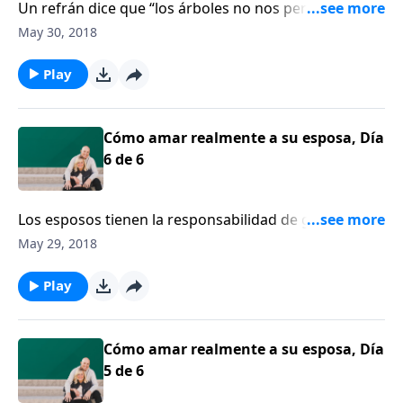
Un refrán dice que “los árboles no nos permiten ver
el bosque”. Gary Thomas explica cómo
May 30, 2018
frecuentemente perdemos de vista las bendiciones
actuales de Dios, mientras esperamos milagros
Play
futuros.
Cómo amar realmente a su esposa, Día
6 de 6
Los esposos tienen la responsabilidad de guiar a sus
esposas con humildad y amor. Roberto Lepine les
May 29, 2018
dice a los hombres cómo debe ser el esposo
cristiano.
Play
Cómo amar realmente a su esposa, Día
5 de 6