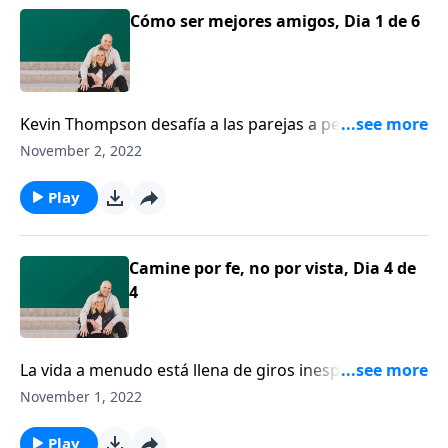
Cómo ser mejores amigos, Dia 1 de 6
Kevin Thompson desafía a las parejas a pensar en su
relación de acuerdo a tres categorías: amigos, socios
November 2, 2022
y amantes. Thompson comparte algunas maneras
prácticas y divertidas en que una pareja puede
Play
desarrollar su amistad.
Camine por fe, no por vista, Dia 4 de
4
La vida a menudo está llena de giros inesperados.
Lacey Buchanan, autora de “A través de los ojos de la
November 1, 2022
esperanza”, habla honestamente acerca de los
desafíos que ella y su esposo han afrontado desde el
Play