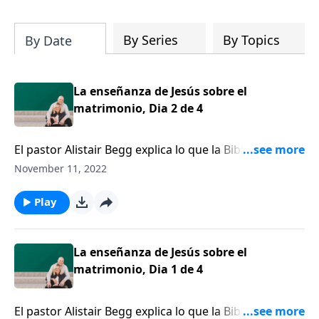
su iglesia y su comunidad!
By Series
By Topics
By Date
La enseñanza de Jesús sobre el
matrimonio, Dia 2 de 4
El pastor Alistair Begg explica lo que la Biblia enseña
sobre lo que en realidad sucede durante la
November 11, 2022
ceremonia del matrimonio.
Play
La enseñanza de Jesús sobre el
matrimonio, Dia 1 de 4
El pastor Alistair Begg explica lo que la Biblia enseña