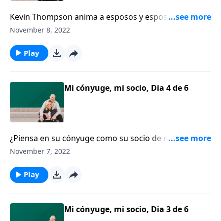
Kevin Thompson anima a esposos y esposas a darle
al área íntima de su relación la atención que merece.
November 8, 2022
Los cónyuges sabios se aseguran de darles a sus
parejas lo mejor de sí mismos en la alcoba.
Play
Mi cónyuge, mi socio, Dia 4 de 6
¿Piensa en su cónyuge como su socio de negocios?
Kevin Thompson cree que esposos y esposas son
November 7, 2022
más que socios en el matrimonio. Ser socios tiene
que ver sobre cómo podemos trabajar juntos para
Play
hacer realidad nuestros sueños.
Mi cónyuge, mi socio, Dia 3 de 6