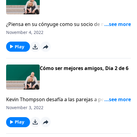
¿Piensa en su cónyuge como su socio de negocios?
Kevin Thompson cree que esposos y esposas son
November 4, 2022
más que socios en el matrimonio. Ser socios tiene
que ver sobre cómo podemos trabajar juntos para
Play
hacer realidad nuestros sueños.
Cómo ser mejores amigos, Dia 2 de 6
Kevin Thompson desafía a las parejas a pensar en su
relación de acuerdo a tres categorías: amigos, socios
November 3, 2022
y amantes. Thompson comparte algunas maneras
prácticas y divertidas en que una pareja puede
Play
desarrollar su amistad.