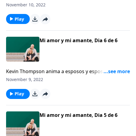
sobre lo que en realidad sucede durante la
November 10, 2022
ceremonia del matrimonio.
Play
Mi amor y mi amante, Dia 6 de 6
Kevin Thompson anima a esposos y esposas a darle
al área íntima de su relación la atención que merece.
November 9, 2022
Los cónyuges sabios se aseguran de darles a sus
parejas lo mejor de sí mismos en la alcoba.
Play
Mi amor y mi amante, Dia 5 de 6