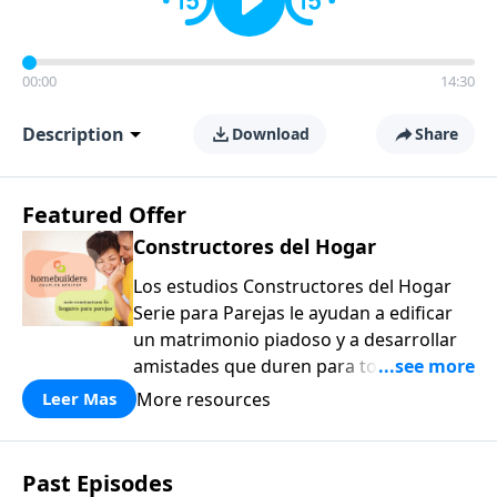
00:00
14:30
Description
Download
Share
Featured Offer
Constructores del Hogar
Los estudios Constructores del Hogar
Serie para Parejas le ayudan a edificar
un matrimonio piadoso y a desarrollar
amistades que duren para toda la vida.
¡Únase a uno de los estudios de grupos
More resources
Leer Mas
pequeños de mayor crecimiento, y lleve
a casa los principios de la Palabra de
Dios para compartirlos con su familia,
Past Episodes