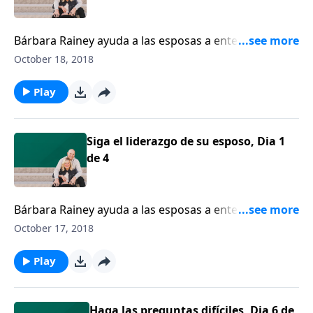
Bárbara Rainey ayuda a las esposas a entender que el
esposo fue diseñado para ser el líder del hogar, y la
October 18, 2018
esposa está llamada a seguirlo.
Play
Siga el liderazgo de su esposo, Dia 1
de 4
Bárbara Rainey ayuda a las esposas a entender que el
esposo fue diseñado para ser el líder del hogar, y la
October 17, 2018
esposa está llamada a seguirlo.
Play
Haga las preguntas difíciles, Dia 6 de