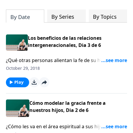
su iglesia y su comunidad!
By Series
By Topics
By Date
Los beneficios de las relaciones
intergeneracionales, Dia 3 de 6
¿Qué otras personas alientan la fe de su hijo? Kara
Powell, profesora de seminario, nos cuenta cómo
October 29, 2018
nuestros hijos se benefician de las relaciones
intergeneracionales. En un estudio de 500
Play
graduados del grupo de jóvenes, el ingrediente clave
que tenía correlación con una fe madura era la
interacción con múltiples generaciones. Kara anima
Cómo modelar la gracia frente a
a los padres a proveer oportunidades para que sus
nuestros hijos, Dia 2 de 6
hijos interactúen con personas de todas las edades.
¿Cómo les va en el área espiritual a sus hijos? Kara