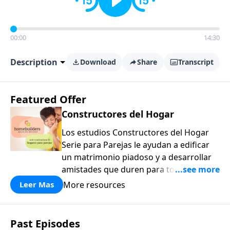
00:00
14:30
Description
Download
Share
Transcript
Featured Offer
Constructores del Hogar
Los estudios Constructores del Hogar
Serie para Parejas le ayudan a edificar
un matrimonio piadoso y a desarrollar
amistades que duren para toda la vida.
¡Únase a uno de los estudios de grupos
More resources
Leer Mas
pequeños de mayor crecimiento, y lleve
a casa los principios de la Palabra de
Dios para compartirlos con su familia,
Past Episodes