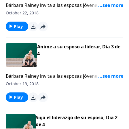
Bárbara Rainey invita a las esposas jóvenes a que
animen a sus esposos a liderar, y que ellas lo sigan
October 22, 2018
cuando sus maridos lideren.
Play
Anime a su esposo a liderar, Dia 3 de
4
Bárbara Rainey invita a las esposas jóvenes a que
animen a sus esposos a liderar, y que ellas lo sigan
October 19, 2018
cuando sus maridos lideren.
Play
Siga el liderazgo de su esposo, Dia 2
de 4