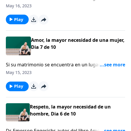
siente que el amor se ha ido, el doctor Emerson
May 16, 2023
Eggerich afirma que hay algo que usted puede hacer,
y es exactamente lo contario a lo que siente.
Play
Amor, la mayor necesidad de una mujer,
Dia 7 de 10
Si su matrimonio se encuentra en un lugar difícil, si
siente que el amor se ha ido, el doctor Emerson
May 15, 2023
Eggerich afirma que hay algo que usted puede hacer,
y es exactamente lo contario a lo que siente.
Play
Respeto, la mayor necesidad de un
hombre, Dia 6 de 10
Dr. Emerson Eggerichs autor del libro Amor y