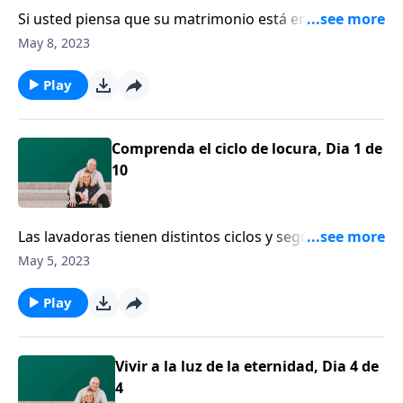
Si usted piensa que su matrimonio está en el ciclo de
locura, hoy le diremos cómo detenerlo mientras está
May 8, 2023
girando y hacer que su matrimonio regrese al lugar
al que pertenece.
Play
Comprenda el ciclo de locura, Dia 1 de
10
Las lavadoras tienen distintos ciclos y según el doctor
Emerson Eggerichs, lo mismo ocurre con los
May 5, 2023
matrimonios. Algunos matrimonios están atrapados
en lo que él llama “el ciclo de la locura”.
Play
Vivir a la luz de la eternidad, Dia 4 de
4