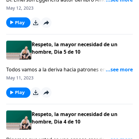
Respeto, unete a nosotros hoy para hablar sobre el
May 12, 2023
respeto en su matrimonio, y si lo ha perdido hoy
hablaremos sobre cómo recuperarlo.
Play
Respeto, la mayor necesidad de un
hombre, Dia 5 de 10
Todos vamos a la deriva hacia patrones en el
matrimonio. Ni siquiera estamos realmente
May 11, 2023
conscientes de lo que estamos haciendo. Pero como
dice el doctor Emerson Eggerichs, algunos de esos
Play
patrones pueden ser muy destructivos.
Respeto, la mayor necesidad de un
hombre, Dia 4 de 10