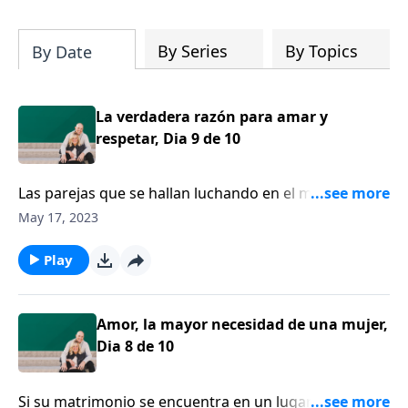
su iglesia y su comunidad!
By Series
By Topics
By Date
La verdadera razón para amar y
respetar, Dia 9 de 10
Las parejas que se hallan luchando en el matrimonio,
a menudo lo hacen porque simplemente no saben
May 17, 2023
cómo comunicarse el uno con el otro. La razón por la
que no saben cómo comunicarse el uno con el otro
Play
es porque, como hombres y mujeres, nos
comunicamos de forma diferente.
Amor, la mayor necesidad de una mujer,
Dia 8 de 10
Si su matrimonio se encuentra en un lugar difícil, si