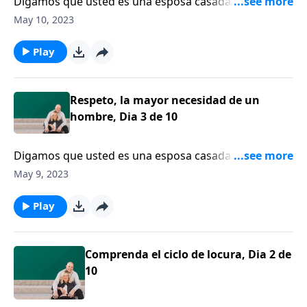
Digamos que usted es una esposa casada con un
hombre que no está siendo el esposo o el hombre
May 10, 2023
que Dios quiere que sea. ¿Cómo puede usted
motivarlo para que cambie?
Play
Respeto, la mayor necesidad de un
hombre, Dia 3 de 10
Digamos que usted es una esposa casada con un
hombre que no está siendo el esposo o el hombre
May 9, 2023
que Dios quiere que sea. ¿Cómo puede usted
motivarlo para que cambie?
Play
Comprenda el ciclo de locura, Dia 2 de
10