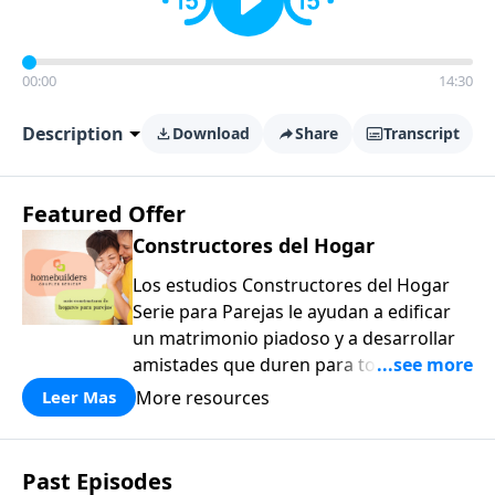
00:00
14:30
Description
Download
Share
Transcript
Featured Offer
Constructores del Hogar
Los estudios Constructores del Hogar
Serie para Parejas le ayudan a edificar
un matrimonio piadoso y a desarrollar
amistades que duren para toda la vida.
¡Únase a uno de los estudios de grupos
More resources
Leer Mas
pequeños de mayor crecimiento, y lleve
a casa los principios de la Palabra de
Dios para compartirlos con su familia,
Past Episodes