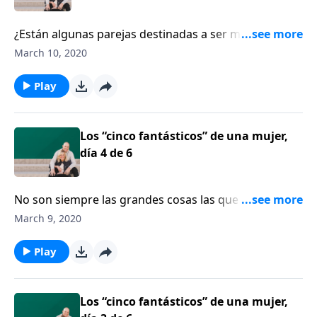
¿Están algunas parejas destinadas a ser más felices
que otras? La escritora Shaunti Feldhahn asegura que
March 10, 2020
la felicidad está al alcance de las parejas,
especialmente cuando entran al pacto matrimonial
Play
con todo el corazón, decididas a permanecer
comprometidas pase lo que pase.
Los “cinco fantásticos” de una mujer,
día 4 de 6
No son siempre las grandes cosas las que componen
un buen matrimonio. Las cosas pequeñas tienen un
March 9, 2020
gran significado. La escritora Shaunti Feldhahn opina
que, a lo mejor, deberíamos empezar a hacerlas.
Play
Los “cinco fantásticos” de una mujer,