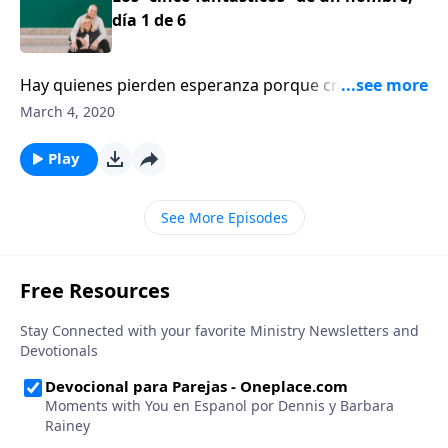
día 1 de 6
Hay quienes pierden esperanza porque creen que la
mayoría de matrimonios se destruyen, pero esas
March 4, 2020
estadísticas no son reales. Escuchemos a la escritora
Shaunti Feldhahn.
Play
See More Episodes