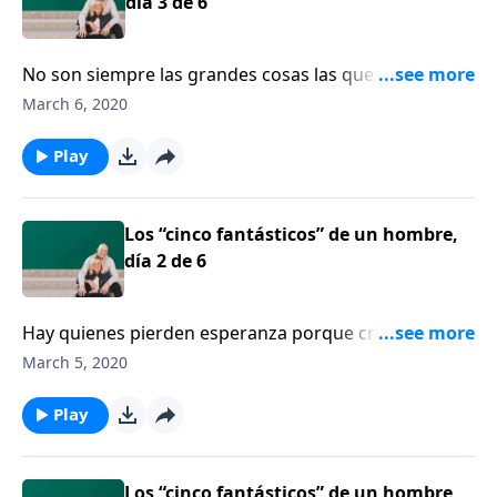
día 3 de 6
No son siempre las grandes cosas las que componen
un buen matrimonio. Las cosas pequeñas tienen un
March 6, 2020
gran significado. La escritora Shaunti Feldhahn opina
que, a lo mejor, deberíamos empezar a hacerlas.
Play
Los “cinco fantásticos” de un hombre,
día 2 de 6
Hay quienes pierden esperanza porque creen que la
mayoría de matrimonios se destruyen, pero esas
March 5, 2020
estadísticas no son reales. Escuchemos a la escritora
Shaunti Feldhahn.
Play
Los “cinco fantásticos” de un hombre,