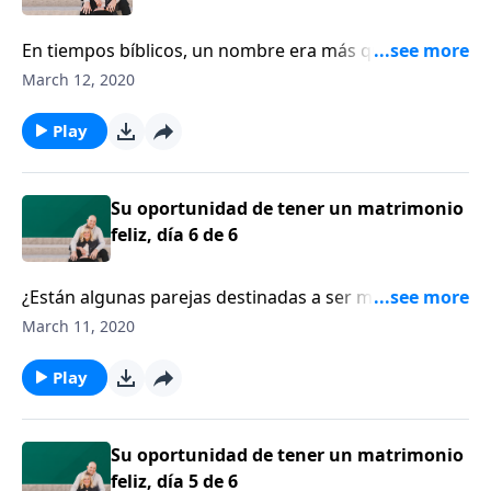
En tiempos bíblicos, un nombre era más que una
simple forma de dirigirnos a alguna persona. El
March 12, 2020
nombre revelaba información importante sobre el
carácter de la persona. Entonces, ¿qué podemos
Play
aprender sobre Dios por medio de estudíar sus
nombres? El pastor Tony Evans habla acerca de los
diversos nombres de Dios y del poderoso significado
Su oportunidad de tener un matrimonio
detrás de estos nombres.
feliz, día 6 de 6
¿Están algunas parejas destinadas a ser más felices
que otras? La escritora Shaunti Feldhahn asegura que
March 11, 2020
la felicidad está al alcance de las parejas,
especialmente cuando entran al pacto matrimonial
Play
con todo el corazón, decididas a permanecer
comprometidas pase lo que pase.
Su oportunidad de tener un matrimonio
feliz, día 5 de 6