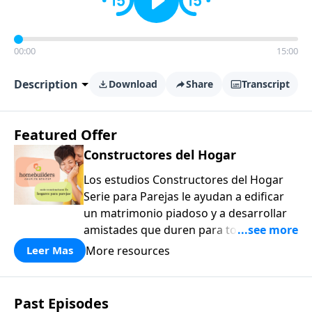
00:00
15:00
Description
Download
Share
Transcript
Featured Offer
Constructores del Hogar
Los estudios Constructores del Hogar
Serie para Parejas le ayudan a edificar
un matrimonio piadoso y a desarrollar
amistades que duren para toda la vida.
¡Únase a uno de los estudios de grupos
More resources
Leer Mas
pequeños de mayor crecimiento, y lleve
a casa los principios de la Palabra de
Dios para compartirlos con su familia,
Past Episodes