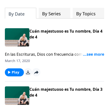
su iglesia y su comunidad!
By Series
By Topics
By Date
Cuán majestuoso es Tu nombre, Día 4
de 4
En las Escrituras, Dios con frecuencia combina Su
nombre Jehová con otro nombre. ¿Por qué? El exitoso
March 17, 2020
autor y pastor, Tony Evans, explica el significado
detrás de los nombres de Dios: “Jehová Jiré”; “Jehová
Play
Tsabaot” y “Jehová Nissi”. Tony nos cuenta cómo Dios
ha vivido “para dar honor a su nombre” al
manifestarse de maneras asombrosas en la vida de
Cuán majestuoso es Tu nombre, Día 3
su familia.
de 4