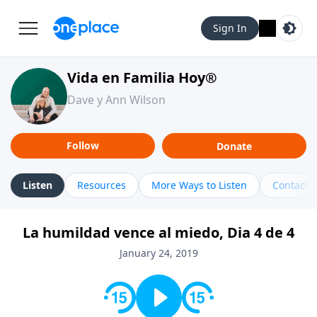
Sign In
Vida en Familia Hoy®
Dave y Ann Wilson
Follow
Donate
Listen
Resources
More Ways to Listen
Contact
La humildad vence al miedo, Dia 4 de 4
January 24, 2019