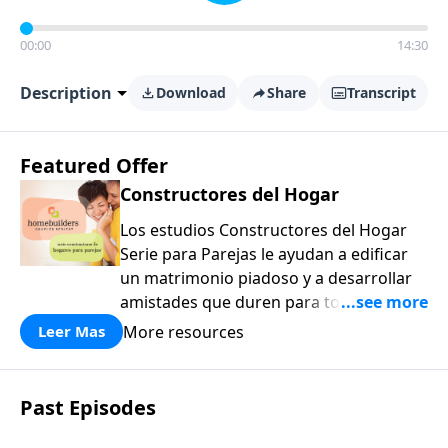
00:00
14:30
Description
Download
Share
Transcript
Featured Offer
Constructores del Hogar
Los estudios Constructores del Hogar
Serie para Parejas le ayudan a edificar
un matrimonio piadoso y a desarrollar
amistades que duren para toda la vida.
¡Únase a uno de los estudios de grupos
More resources
Leer Mas
pequeños de mayor crecimiento, y lleve
a casa los principios de la Palabra de
Dios para compartirlos con su familia,
Past Episodes
su iglesia y su comunidad!