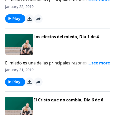
las familias se quedan estancadas. Ron Deal instruye
January 22, 2019
a las parejas cómo pueden romper el ciclo del temor
y descansar en la soberanía y el poder de Dios.
Play
Los efectos del miedo, Dia 1 de 4
El miedo es una de las principales razones por las que
las familias se quedan estancadas. Ron Deal instruye
January 21, 2019
a las parejas cómo pueden romper el ciclo del temor
y descansar en la soberanía y el poder de Dios.
Play
El Cristo que no cambia, Dia 6 de 6