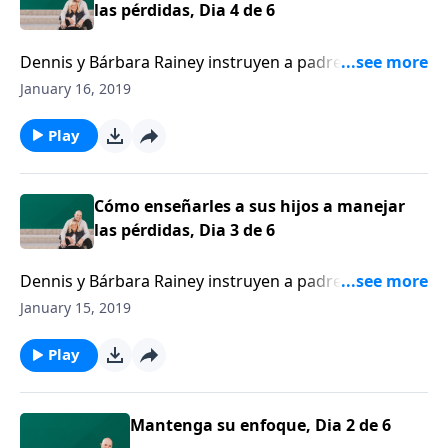
las pérdidas, Dia 4 de 6
Dennis y Bárbara Rainey instruyen a padres y madres
cómo enseñarles a sus hijos a no estar ansiosos por
January 16, 2019
nada.
Play
Cómo enseñarles a sus hijos a manejar
las pérdidas, Dia 3 de 6
Dennis y Bárbara Rainey instruyen a padres y madres
cómo enseñarles a sus hijos a no estar ansiosos por
January 15, 2019
nada.
Play
Mantenga su enfoque, Dia 2 de 6