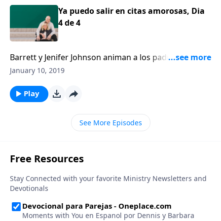
Ya puedo salir en citas amorosas, Dia
4 de 4
Barrett y Jenifer Johnson animan a los padres y
madres a reconocer su responsabilidad de proteger
January 10, 2019
los corazones de sus hijos y comunicarles los valores
familiares, mucho tiempo antes de que sus hijos
Play
tengan la edad suficiente para salir en citas
amorosas.
See More Episodes