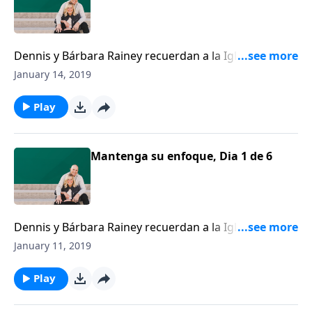
Dennis y Bárbara Rainey recuerdan a la Iglesia que,
pase lo que pase, Jesús es nuestra seguridad y
January 14, 2019
nuestra estabilidad.
Play
Mantenga su enfoque, Dia 1 de 6
Dennis y Bárbara Rainey recuerdan a la Iglesia que,
pase lo que pase, Jesús es nuestra seguridad y
January 11, 2019
nuestra estabilidad.
Play